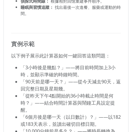
偵探式時間線：
根據相對回憶重建事件順序。
睡眠與習慣追蹤：
找出最後一次進餐、服藥或運動的時
間。
實例示範
以下例子展示此計算器如何一鍵回答這類問題：
「3小時後是幾點？」——將目前時間加上3小
時，並顯示準確的時鐘時間。
「90天前是哪一天？」——從今天減去90天，返
回完整日期及星期幾。
「從昨天下午4點開始的36小時截止時間是何
時？」——結合時間計算器與鬧鐘工具設定提
醒。
「6個月後是哪一天（以日數計）？」——以182
或183天表示，並讀出確切目標日期。
「10,000分鐘前是多久？」——將時長轉換為