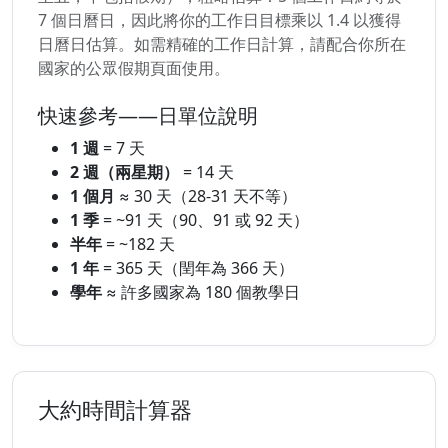
7 個日曆日，因此將你的工作日目標乘以 1.4 以獲得
日曆日估算。如需精確的工作日計算，請配合你所在
國家的公眾假期頁面使用。
快速參考——日單位說明
1 週
= 7 天
2 週（兩星期）
= 14 天
1 個月
≈ 30 天（28-31 天不等）
1 季
= ~91 天（90、91 或 92 天）
半年
= ~182 天
1 年
= 365 天（閏年為 366 天）
學年
≈ 許多國家為 180 個教學日
大約時間計算器