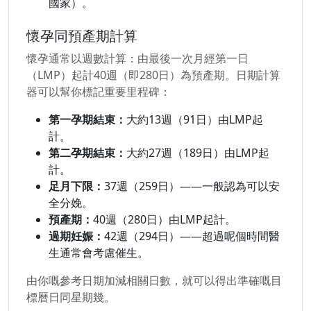
國家）。
懷孕同預產期計算
懷孕通常以週數計算：由最後一次月經第一日
（LMP）起計40週（即280日）為預產期。日期計算
器可以幫你標記重要里程碑：
第一孕期結束：
大約13週（91日）由LMP起
計。
第二孕期結束：
大約27週（189日）由LMP起
計。
足月下限：
37週（259日）——一般認為可以安
全分娩。
預產期：
40週（280日）由LMP起計。
過期妊娠：
42週（294日）——超過呢個時間醫
生通常會考慮催生。
由你嘅參考日期加減相關日數，就可以得出準確嘅目
標曆日同星期幾。