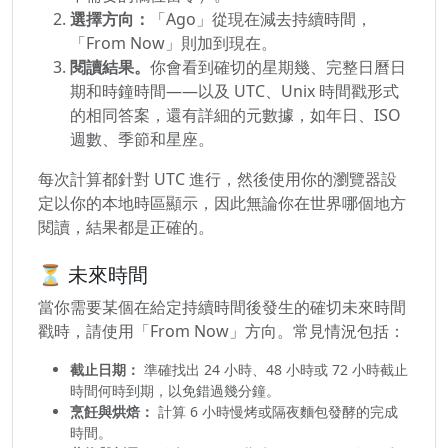
選擇方向：
「Ago」從現在減去持續時間，
「From Now」則加到現在。
閱讀結果。
你會看到確切的星期幾、完整日曆日
期和時鐘時間——以及 UTC、Unix 時間戳形式
的相同答案，還有詳細的元數據，如年日、ISO
週數、季節和星座。
每次計算都針對 UTC 進行，然後使用你的瀏覽器設
定以你的本地時區顯示，因此無論你在世界哪個地方
閱讀，結果都是正確的。
⏳ 未來時間
當你需要某個在給定持續時間後發生的確切未來時間
戳時，請使用「From Now」方向。常見情況包括：
截止日期：
準確找出 24 小時、48 小時或 72 小時截止
時間何時到期，以免錯過幾分鐘。
烹飪與烘焙：
計算 6 小時慢烤或隔夜麵包發酵的完成
時間。