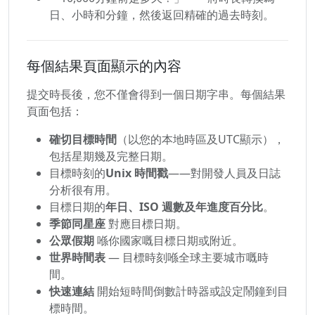
日、小時和分鐘，然後返回精確的過去時刻。
每個結果頁面顯示的內容
提交時長後，您不僅會得到一個日期字串。每個結果
頁面包括：
確切目標時間
（以您的本地時區及UTC顯示），
包括星期幾及完整日期。
目標時刻的
Unix 時間戳
——對開發人員及日誌
分析很有用。
目標日期的
年日、ISO 週數及年進度百分比
。
季節同星座
對應目標日期。
公眾假期
喺你國家嘅目標日期或附近。
世界時間表
— 目標時刻喺全球主要城市嘅時
間。
快速連結
開始短時間倒數計時器或設定鬧鐘到目
標時間。