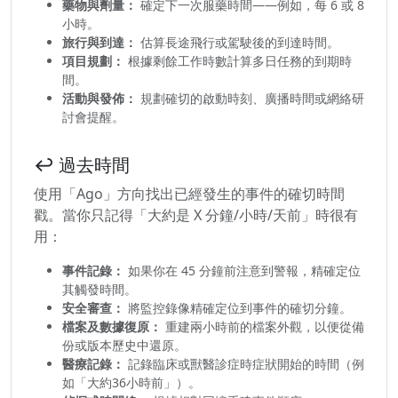
藥物與劑量：
確定下一次服藥時間——例如，每 6 或 8
小時。
旅行與到達：
估算長途飛行或駕駛後的到達時間。
項目規劃：
根據剩餘工作時數計算多日任務的到期時
間。
活動與發佈：
規劃確切的啟動時刻、廣播時間或網絡研
討會提醒。
↩️ 過去時間
使用「Ago」方向找出已經發生的事件的確切時間
戳。當你只記得「大約是 X 分鐘/小時/天前」時很有
用：
事件記錄：
如果你在 45 分鐘前注意到警報，精確定位
其觸發時間。
安全審查：
將監控錄像精確定位到事件的確切分鐘。
檔案及數據復原：
重建兩小時前的檔案外觀，以便從備
份或版本歷史中還原。
醫療記錄：
記錄臨床或獸醫診症時症狀開始的時間（例
如「大約36小時前」）。