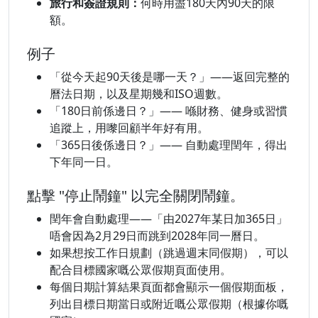
旅行和簽證規則：
何時用盡180天內90天的限
額。
例子
「從今天起90天後是哪一天？」——返回完整的
曆法日期，以及星期幾和ISO週數。
「180日前係邊日？」—— 喺財務、健身或習慣
追蹤上，用嚟回顧半年好有用。
「365日後係邊日？」—— 自動處理閏年，得出
下年同一日。
點擊 "停止鬧鐘" 以完全關閉鬧鐘。
閏年會自動處理——「由2027年某日加365日」
唔會因為2月29日而跳到2028年同一曆日。
如果想按工作日規劃（跳過週末同假期），可以
配合目標國家嘅公眾假期頁面使用。
每個日期計算結果頁面都會顯示一個假期面板，
列出目標日期當日或附近嘅公眾假期（根據你嘅