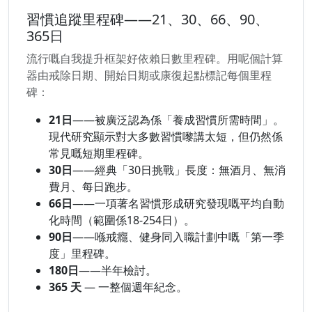
習慣追蹤里程碑——21、30、66、90、
365日
流行嘅自我提升框架好依賴日數里程碑。用呢個計算
器由戒除日期、開始日期或康復起點標記每個里程
碑：
21日
——被廣泛認為係「養成習慣所需時間」。
現代研究顯示對大多數習慣嚟講太短，但仍然係
常見嘅短期里程碑。
30日
——經典「30日挑戰」長度：無酒月、無消
費月、每日跑步。
66日
——一項著名習慣形成研究發現嘅平均自動
化時間（範圍係18-254日）。
90日
——喺戒癮、健身同入職計劃中嘅「第一季
度」里程碑。
180日
——半年檢討。
365 天
— 一整個週年紀念。