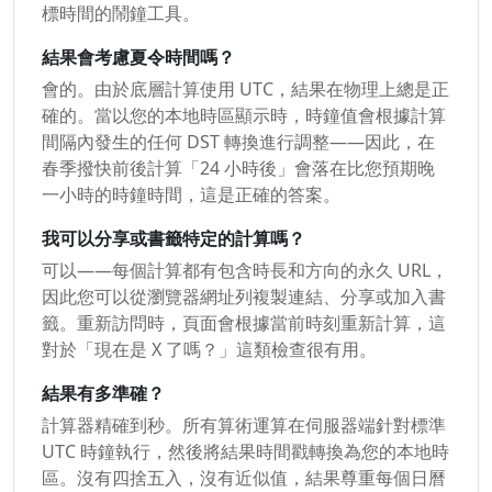
標時間的鬧鐘工具。
結果會考慮夏令時間嗎？
會的。由於底層計算使用 UTC，結果在物理上總是正
確的。當以您的本地時區顯示時，時鐘值會根據計算
間隔內發生的任何 DST 轉換進行調整——因此，在
春季撥快前後計算「24 小時後」會落在比您預期晚
一小時的時鐘時間，這是正確的答案。
我可以分享或書籤特定的計算嗎？
可以——每個計算都有包含時長和方向的永久 URL，
因此您可以從瀏覽器網址列複製連結、分享或加入書
籤。重新訪問時，頁面會根據當前時刻重新計算，這
對於「現在是 X 了嗎？」這類檢查很有用。
結果有多準確？
計算器精確到秒。所有算術運算在伺服器端針對標準
UTC 時鐘執行，然後將結果時間戳轉換為您的本地時
區。沒有四捨五入，沒有近似值，結果尊重每個日曆