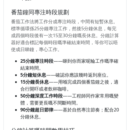
番茄鐘同專注時段規劃
番茄工作法將工作分成專注時段，中間有短暫休息。
標準循環係25分鐘專注工作，然後5分鐘休息，每完
成四個時段後有一次15至30分鐘嘅長休息。分鐘計算
器好適合標記每個時段嘅準確結束時間，等你可以唔
使成日睇鐘，專心工作。
25分鐘專注時段
——睇到你而家呢輪工作嘅準確
結束時間。
5分鐘短休息
——確認你應該幾時返到座位。
15分鐘長休息
——用喺完成四個番茄鐘之後，適
合行開吓或者飲杯咖啡。
50分鐘深度工作時段
——工程師同作家常用嘅變
體，需要更長嘅不間斷時間。
90分鐘超日節律
——基於自然專注節奏；配合20
分鐘休息。