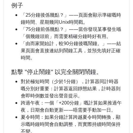
例子
「25分鐘後係幾點？」——頁面會顯示準確嘅時
鐘時間、星期幾同Unix時間戳。
「75分鐘前係幾點？」——當你發現某事發生喺
「個幾鐘頭前」而需要精確分鐘時好有用。
「由而家開始計，較90分鐘後嘅鬧鐘。」——結
果頁面會直接連結到鬧鐘工具，並預先填好正確
時間。
點擊 "停止鬧鐘" 以完全關閉鬧鐘。
對於極短時間（少於1分鐘），計算器同計時器
嘅分別好重要：計算器返回靜態結果，計時器則
會即時倒數並發出聲音提示。
跨過午夜：一個「+200分鐘」嘅計算如果推過午
夜，日期會自動更新——唔需要手動加一日。
夏令時間：如果分鐘計算跨越夏令時間轉換，顯
示嘅時鐘時間會自動調整，而實際持續時間保持
不變。