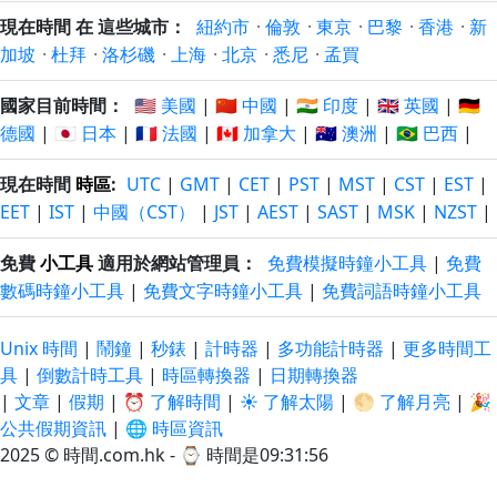
現在時間 在 這些城市：
紐約市
·
倫敦
·
東京
·
巴黎
·
香港
·
新
加坡
·
杜拜
·
洛杉磯
·
上海
·
北京
·
悉尼
·
孟買
國家目前時間：
🇺🇸 美國
|
🇨🇳 中國
|
🇮🇳 印度
|
🇬🇧 英國
|
🇩🇪
德國
|
🇯🇵 日本
|
🇫🇷 法國
|
🇨🇦 加拿大
|
🇦🇺 澳洲
|
🇧🇷 巴西
|
現在時間
時區
:
UTC
|
GMT
|
CET
|
PST
|
MST
|
CST
|
EST
|
EET
|
IST
|
中國（CST）
|
JST
|
AEST
|
SAST
|
MSK
|
NZST
|
免費
小工具
適用於網站管理員：
免費模擬時鐘小工具
|
免費
數碼時鐘小工具
|
免費文字時鐘小工具
|
免費詞語時鐘小工具
Unix 時間
|
鬧鐘
|
秒錶
|
計時器
|
多功能計時器
|
更多時間工
具
|
倒數計時工具
|
時區轉換器
|
日期轉換器
|
文章
|
假期
|
⏰ 了解時間
|
☀️ 了解太陽
|
🌕 了解月亮
|
🎉
公共假期資訊
|
🌐 時區資訊
2025 © 時間.com.hk - ⌚
時間是09:31:57