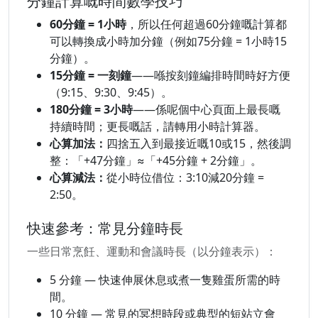
分鐘計算嘅時間數學技巧
60分鐘 = 1小時
，所以任何超過60分鐘嘅計算都
可以轉換成小時加分鐘（例如75分鐘 = 1小時15
分鐘）。
15分鐘 = 一刻鐘
——喺按刻鐘編排時間時好方便
（9:15、9:30、9:45）。
180分鐘 = 3小時
——係呢個中心頁面上最長嘅
持續時間；更長嘅話，請轉用小時計算器。
心算加法：
四捨五入到最接近嘅10或15，然後調
整：「+47分鐘」≈「+45分鐘 + 2分鐘」。
心算減法：
從小時位借位：3:10減20分鐘 =
2:50。
快速參考：常見分鐘時長
一些日常烹飪、運動和會議時長（以分鐘表示）：
5 分鐘 — 快速伸展休息或煮一隻雞蛋所需的時
間。
10 分鐘 — 常見的冥想時段或典型的短站立會