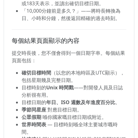
或183天表示，並讀出確切目標日期。
「10,000分鐘前是多久？」——將時長轉換為
日、小時和分鐘，然後返回精確的過去時刻。
每個結果頁面顯示的內容
提交時長後，您不僅會得到一個日期字串。每個結果
頁面包括：
確切目標時間
（以您的本地時區及UTC顯示），
包括星期幾及完整日期。
目標時刻的
Unix 時間戳
——對開發人員及日誌
分析很有用。
目標日期的
年日、ISO 週數及年進度百分比
。
季節同星座
對應目標日期。
公眾假期
喺你國家嘅目標日期或附近。
世界時間表
— 目標時刻喺全球主要城市嘅時
間。