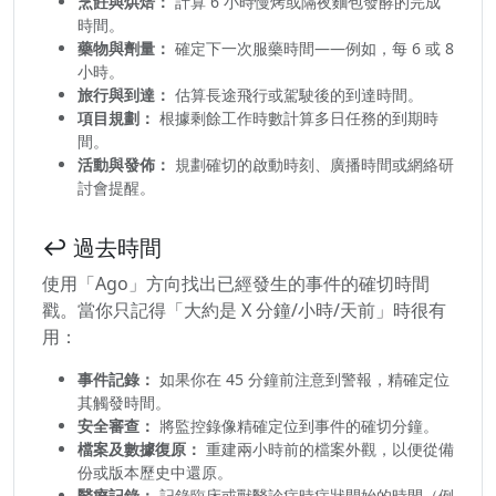
烹飪與烘焙：
計算 6 小時慢烤或隔夜麵包發酵的完成
時間。
藥物與劑量：
確定下一次服藥時間——例如，每 6 或 8
小時。
旅行與到達：
估算長途飛行或駕駛後的到達時間。
項目規劃：
根據剩餘工作時數計算多日任務的到期時
間。
活動與發佈：
規劃確切的啟動時刻、廣播時間或網絡研
討會提醒。
↩️ 過去時間
使用「Ago」方向找出已經發生的事件的確切時間
戳。當你只記得「大約是 X 分鐘/小時/天前」時很有
用：
事件記錄：
如果你在 45 分鐘前注意到警報，精確定位
其觸發時間。
安全審查：
將監控錄像精確定位到事件的確切分鐘。
檔案及數據復原：
重建兩小時前的檔案外觀，以便從備
份或版本歷史中還原。
醫療記錄：
記錄臨床或獸醫診症時症狀開始的時間（例