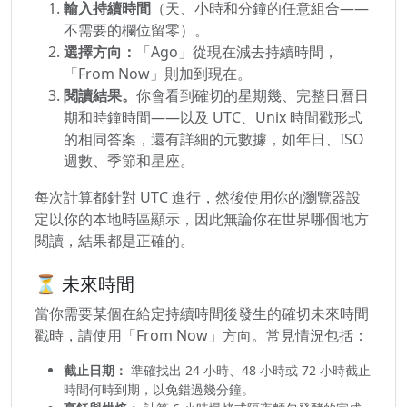
輸入持續時間
（天、小時和分鐘的任意組合——
不需要的欄位留零）。
選擇方向：
「Ago」從現在減去持續時間，
「From Now」則加到現在。
閱讀結果。
你會看到確切的星期幾、完整日曆日
期和時鐘時間——以及 UTC、Unix 時間戳形式
的相同答案，還有詳細的元數據，如年日、ISO
週數、季節和星座。
每次計算都針對 UTC 進行，然後使用你的瀏覽器設
定以你的本地時區顯示，因此無論你在世界哪個地方
閱讀，結果都是正確的。
⏳ 未來時間
當你需要某個在給定持續時間後發生的確切未來時間
戳時，請使用「From Now」方向。常見情況包括：
截止日期：
準確找出 24 小時、48 小時或 72 小時截止
時間何時到期，以免錯過幾分鐘。