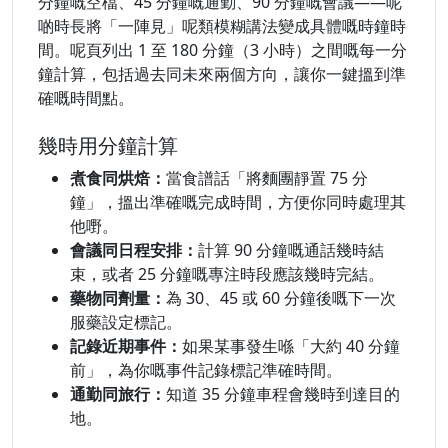
分鐘嘅空檔、45 分鐘嘅通勤、90 分鐘嘅會議——呢
啲時長將「一陣見」呢類模糊講法變成具體嘅時鐘時
間。呢頁列出 1 至 180 分鐘（3 小時）之間嘅每一分
鐘計算，包括過去同未來兩個方向，讓你一鍵搵到準
確嘅時間點。
幾時用分鐘計算
煮食同烘焙：
當食譜話「將麵團靜置 75 分
鐘」，搵出準確嘅完成時間，方便你同時處理其
他嘢。
會議同日程安排：
計算 90 分鐘嘅通話幾時結
束，或者 25 分鐘嘅專注時段應該幾時完結。
藥物同劑量：
為 30、45 或 60 分鐘後嘅下一次
服藥設定標記。
記錄近期事件：
如果某事發生喺「大約 40 分鐘
前」，為你嘅事件記錄標記準確時間。
通勤同旅行：
知道 35 分鐘車程會幾時到達目的
地。