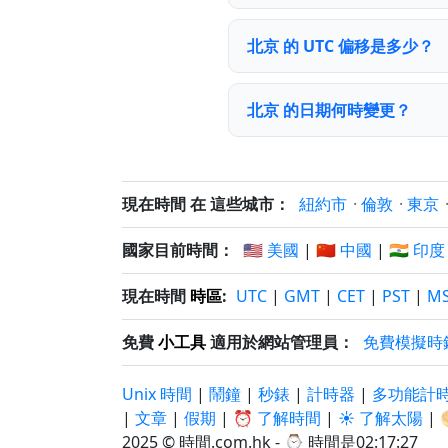
北京 的 UTC 偏移是多少？
北京 的日期何時變更？
現在時間 在 這些城市：
紐約市
·
倫敦
·
東京
國家目前時間：
🇺🇸 美國
|
🇨🇳 中國
|
🇮🇳 印度
現在時間
時區
:
UTC
|
GMT
|
CET
|
PST
|
M
免費
小工具
適用於網站管理員：
免費模擬時
Unix 時間
|
鬧鐘
|
秒錶
|
計時器
|
多功能計
|
文章
|
假期
|
⏰ 了解時間
|
☀️ 了解太陽
|
2025 © 時間.com.hk - ⌚
時間是02:17:27