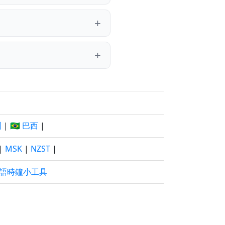
洲
|
🇧🇷 巴西
|
|
MSK
|
NZST
|
語時鐘小工具