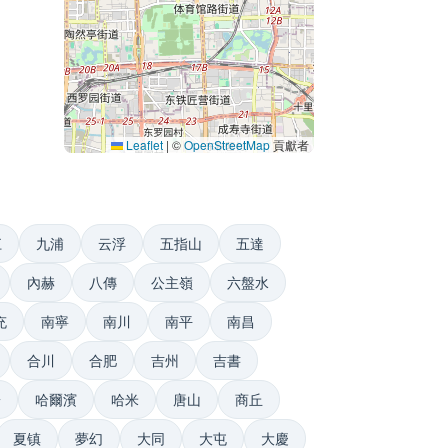
Leaflet
|
©
OpenStreetMap
貢獻者
江
九浦
云浮
五指山
五達
內赫
八傳
公主嶺
六盤水
充
南寧
南川
南平
南昌
合川
合肥
吉州
吉書
陽
哈爾濱
哈米
唐山
商丘
夏镇
夢幻
大同
大屯
大慶