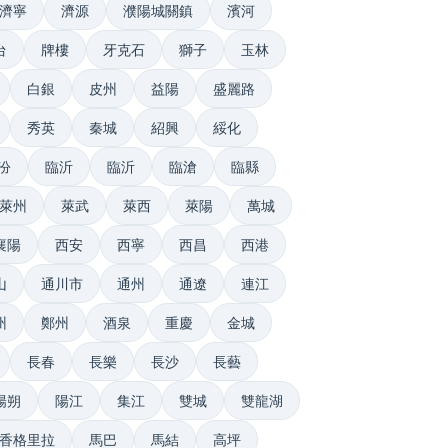
濟寧
濟源
濮陽城關鎮
濱河
台
牌樓
牙克石
獅子
玉林
白銀
皮州
益陽
盛麗路
秀英
秦城
紹興
綏化
汾
臨沂
臨沂
臨滄
臨縣
萊州
萊武
萊西
萊陽
萬城
襄陽
西安
西寧
西昌
西港
山
通川市
通州
通遼
連江
州
鄭州
酒泉
重慶
金城
長春
長樂
長沙
長藝
陽朔
陽江
集江
雙城
雙龍湖
香格里拉
馬巴
馬結
高坪