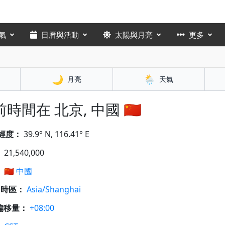
氣
日曆與活動
太陽與月亮
更多
🌙
🌦️
月亮
天氣
時間在 北京, 中國 🇨🇳
經度：
39.9° N, 116.41° E
：
21,540,000
：
🇨🇳
中國
A 時區：
Asia/Shanghai
偏移量：
+08:00