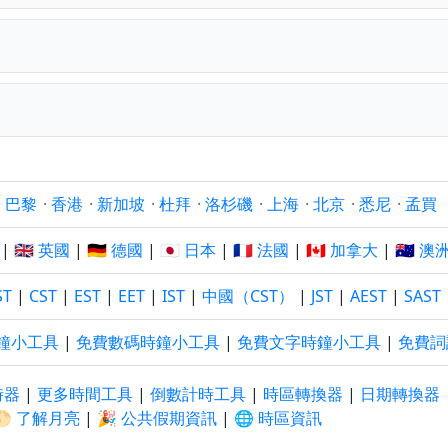
·
巴黎
·
香港
·
新加坡
·
杜拜
·
洛杉磯
·
上海
·
北京
·
悉尼
·
孟買
|
🇬🇧 英國
|
🇩🇪 德國
|
🇯🇵 日本
|
🇫🇷 法國
|
🇨🇦 加拿大
|
🇦🇺 澳
ST
|
CST
|
EST
|
EET
|
IST
|
中國（CST）
|
JST
|
AEST
|
SAST
鐘小工具
|
免費數碼時鐘小工具
|
免費文字時鐘小工具
|
免費詞
時器
|
更多時間工具
|
倒數計時工具
|
時區轉換器
|
日期轉換器
🌕 了解月亮
|
🎉 公共假期資訊
|
🌐 時區資訊