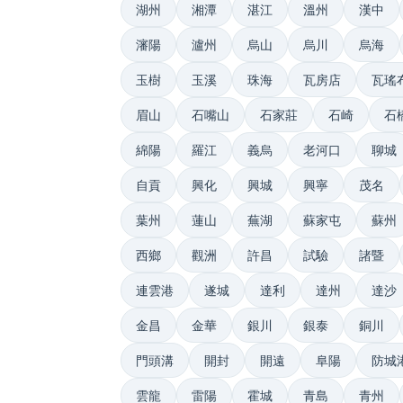
湖州
湘潭
湛江
溫州
漢中
瀋陽
瀘州
烏山
烏川
烏海
玉樹
玉溪
珠海
瓦房店
瓦瑤
眉山
石嘴山
石家莊
石崎
石
綿陽
羅江
義烏
老河口
聊城
自貢
興化
興城
興寧
茂名
葉州
蓮山
蕪湖
蘇家屯
蘇州
西鄉
觀洲
許昌
試驗
諸暨
連雲港
遂城
達利
達州
達沙
金昌
金華
銀川
銀泰
銅川
門頭溝
開封
開遠
阜陽
防城
雲龍
雷陽
霍城
青島
青州