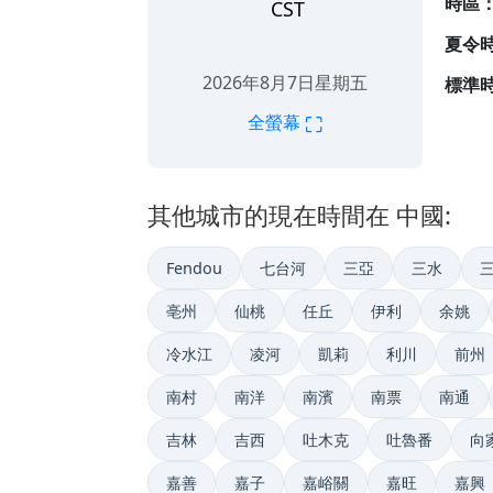
時區
CST
夏令
2026年8月7日星期五
標準時
⛶
全螢幕
其他城市的現在時間在 中國:
Fendou
七台河
三亞
三水
亳州
仙桃
任丘
伊利
余姚
冷水江
凌河
凱莉
利川
前州
南村
南洋
南濱
南票
南通
吉林
吉西
吐木克
吐魯番
向
嘉善
嘉子
嘉峪關
嘉旺
嘉興