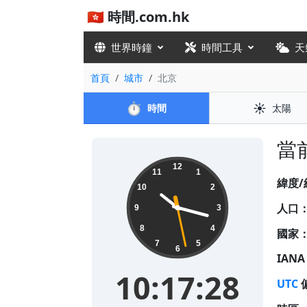
🇭🇰 時間.com.hk
世界時鐘
時間工具
天
首頁
城市
北京
⏱️
☀️
時間
太陽
當前
10:17:28
12
11
1
緯度/
10
2
人口
9
3
8
4
國家
7
5
6
IAN
10:17:28
UTC