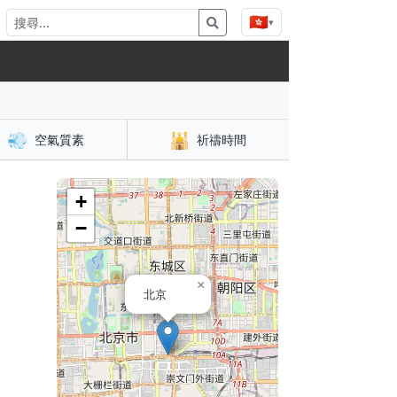
🇭🇰
▾
💨
🕌
空氣質素
祈禱時間
+
−
×
北京