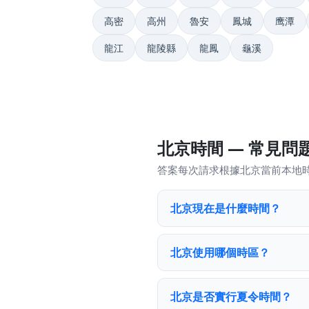
高密
高州
魯安
鳳城
鹰潭
龍江
龍陵縣
龍鳳
龜溪
北京時間 — 常見問
答案每次請求根據北京當前本地
北京現在是什麼時間？
北京使用哪個時區？
北京是否實行夏令時間？