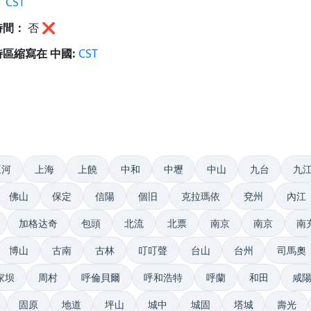
：
CST
時間：
否
❌
區縮寫在 中國:
CST
三河
上海
上饒
中和
中壢
中山
九台
九
佛山
保定
信陽
個旧
克拉瑪依
兗州
內江
加格达奇
包頭
北流
北票
南京
南京
南
博山
古南
古林
叮叮聲
台山
台州
司馬奧
家坝
周村
呼倫貝爾
呼和浩特
呼蘭
和田
咸
固原
地道
坪山
城中
城固
塔城
壽光