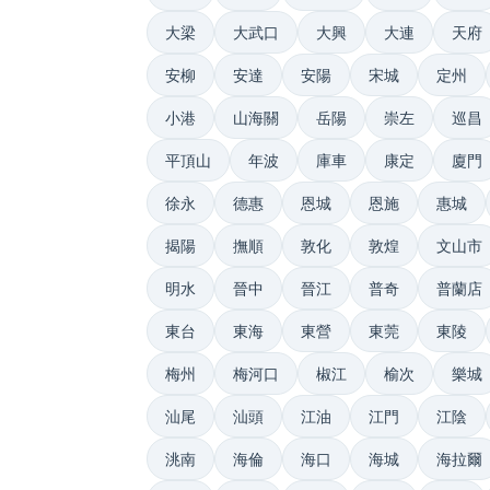
大梁
大武口
大興
大連
天府
安柳
安達
安陽
宋城
定州
小港
山海關
岳陽
崇左
巡昌
平頂山
年波
庫車
康定
廈門
徐永
德惠
恩城
恩施
惠城
揭陽
撫順
敦化
敦煌
文山市
明水
晉中
晉江
普奇
普蘭店
東台
東海
東營
東莞
東陵
梅州
梅河口
椒江
榆次
樂城
汕尾
汕頭
江油
江門
江陰
洮南
海倫
海口
海城
海拉爾