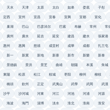
天水
天津
太原
太白
如皋
娄底
子彤
定西
宜州
宜昌
宜春
宜興
宜都
宣化
巢湖
巴山
巴彦淖尔
巴索
布赫
常州
常
廣州
廣水
延吉
延安
建昌
建水
張家港
惠州
惠興
慈禧
成堂村
成華
成都
扎兰屯
新一
新冀
新地
新寨
新市
新樂
新泰
景德鎮
景洪
景芝
曲靖
朝陽
本溪
朱城
東陽
松原
松江
枝城
枣阳
柳州
柳枝
橋頭
欽州
正定
武夷山
武學
武岡
武漢
沙平
沙河城
河東
河江
河池
河浦
河源
海波
海門
淄博
淡水
淮北
淮南
淮安