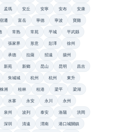
孟瑪
安丘
安寧
安布
安康
宿遷
富岳
寧德
寧波
寶雞
德
常熟
常苑
平城
平武縣
張家界
形意
彭澤
徐州
承德
拉薩
招遠
揚州
新苑
新鄉
昆山
昆明
昌吉
朱城城
杭州
杭州
東升
株洲
桂林
桂港
梁平
梁湖
水寨
永安
永川
永州
泉州
波列
泰安
洛陽
洪岡
深圳
清遠
渭南
港口城關鎮