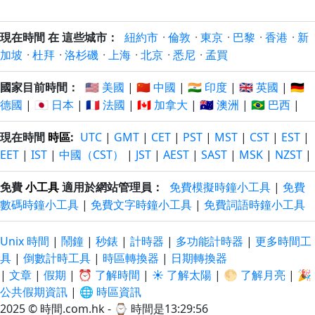
現在時間 在 這些城市：
紐約市
·
倫敦
·
東京
·
巴黎
·
香港
·
新
加坡
·
杜拜
·
洛杉磯
·
上海
·
北京
·
悉尼
·
孟買
國家目前時間：
🇺🇸 美國
|
🇨🇳 中國
|
🇮🇳 印度
|
🇬🇧 英國
|
🇩🇪
德國
|
🇯🇵 日本
|
🇫🇷 法國
|
🇨🇦 加拿大
|
🇦🇺 澳洲
|
🇧🇷 巴西
|
現在時間
時區
:
UTC
|
GMT
|
CET
|
PST
|
MST
|
CST
|
EST
|
EET
|
IST
|
中國（CST）
|
JST
|
AEST
|
SAST
|
MSK
|
NZST
|
免費
小工具
適用於網站管理員：
免費模擬時鐘小工具
|
免費
數碼時鐘小工具
|
免費文字時鐘小工具
|
免費詞語時鐘小工具
Unix 時間
|
鬧鐘
|
秒錶
|
計時器
|
多功能計時器
|
更多時間工
具
|
倒數計時工具
|
時區轉換器
|
日期轉換器
|
文章
|
假期
|
⏰ 了解時間
|
☀️ 了解太陽
|
🌕 了解月亮
|
🎉
公共假期資訊
|
🌐 時區資訊
2025 © 時間.com.hk - ⌚
時間是13:29:56