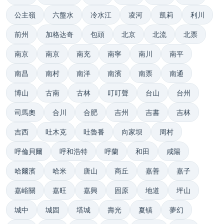
公主嶺
六盤水
冷水江
凌河
凱莉
利川
前州
加格达奇
包頭
北京
北流
北票
南京
南京
南充
南寧
南川
南平
南昌
南村
南洋
南濱
南票
南通
博山
古南
古林
叮叮聲
台山
台州
司馬奧
合川
合肥
吉州
吉書
吉林
吉西
吐木克
吐魯番
向家坝
周村
呼倫貝爾
呼和浩特
呼蘭
和田
咸陽
哈爾濱
哈米
唐山
商丘
嘉善
嘉子
嘉峪關
嘉旺
嘉興
固原
地道
坪山
城中
城固
塔城
壽光
夏镇
夢幻