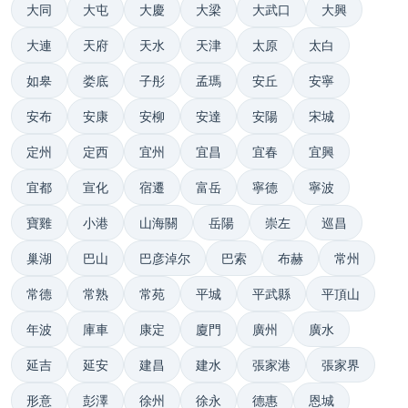
大同
大屯
大慶
大梁
大武口
大興
大連
天府
天水
天津
太原
太白
如皋
娄底
子彤
孟瑪
安丘
安寧
安布
安康
安柳
安達
安陽
宋城
定州
定西
宜州
宜昌
宜春
宜興
宜都
宣化
宿遷
富岳
寧德
寧波
寶雞
小港
山海關
岳陽
崇左
巡昌
巢湖
巴山
巴彦淖尔
巴索
布赫
常州
常德
常熟
常苑
平城
平武縣
平頂山
年波
庫車
康定
廈門
廣州
廣水
延吉
延安
建昌
建水
張家港
張家界
形意
彭澤
徐州
徐永
德惠
恩城