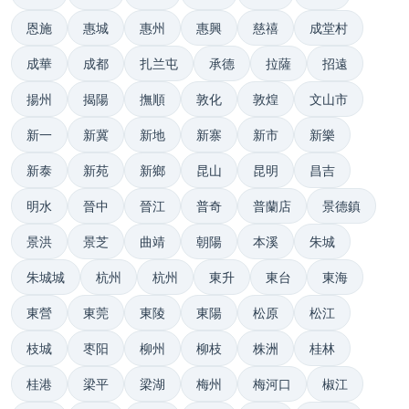
恩施
惠城
惠州
惠興
慈禧
成堂村
成華
成都
扎兰屯
承德
拉薩
招遠
揚州
揭陽
撫順
敦化
敦煌
文山市
新一
新冀
新地
新寨
新市
新樂
新泰
新苑
新鄉
昆山
昆明
昌吉
明水
晉中
晉江
普奇
普蘭店
景德鎮
景洪
景芝
曲靖
朝陽
本溪
朱城
朱城城
杭州
杭州
東升
東台
東海
東營
東莞
東陵
東陽
松原
松江
枝城
枣阳
柳州
柳枝
株洲
桂林
桂港
梁平
梁湖
梅州
梅河口
椒江