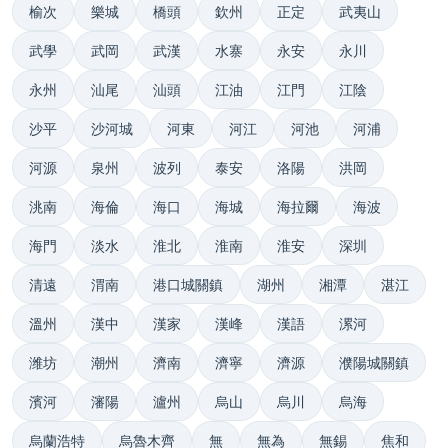
榆次
樂城
橋頭
欽州
正定
武夷山
武學
武岡
武漢
水寨
永安
永川
永州
汕尾
汕頭
江油
江門
江陰
沙平
沙河城
河東
河江
河池
河浦
河源
泉州
波列
泰安
洛陽
洪岡
洮南
海倫
海口
海城
海拉爾
海波
海門
淡水
淮北
淮南
淮安
深圳
清遠
渭南
港口城關鎮
湖州
湘潭
湛江
溫州
漢中
漢家
漢峰
漢語
漯河
潍坊
潮州
濟南
濟寧
濟源
濮陽城關鎮
濱河
瀋陽
瀘州
烏山
烏川
烏海
烏蘭浩特
烏魯木齊
無
無為
無錫
焦和