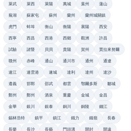
萊武
萊西
萊陽
萬城
葉州
蓮山
蕪湖
蘇家屯
蘇州
蘭州
蘭州城關鎮
虎門
蚌埠
衡山
衡陽
襄陽
西安
西寧
西昌
西港
西鄉
觀洲
許昌
試驗
諸暨
貝貝
貴陽
賀州
賈拉來努爾
贛州
赤峰
通山
通川市
通州
通遼
連江
連雲港
遂城
達利
達州
達沙
遵義
邯鄲
邵武
都雲
鄂爾多斯
鄒城
鄭州
鄭州
酒泉
重慶
金城
金昌
金華
銀川
銀泰
銅川
銅陵
錢江
錫林浩特
鎮平
鎮江
鐵力
鐵嶺
長春
長樂
長沙
長藝
門頭溝
開封
開遠