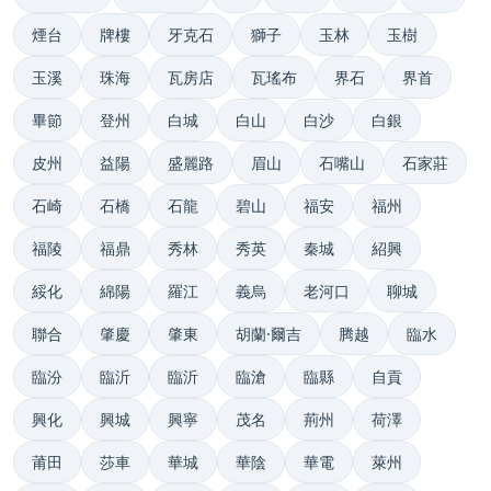
煙台
牌樓
牙克石
獅子
玉林
玉樹
玉溪
珠海
瓦房店
瓦瑤布
界石
界首
畢節
登州
白城
白山
白沙
白銀
皮州
益陽
盛麗路
眉山
石嘴山
石家莊
石崎
石橋
石龍
碧山
福安
福州
福陵
福鼎
秀林
秀英
秦城
紹興
綏化
綿陽
羅江
義烏
老河口
聊城
聯合
肇慶
肇東
胡蘭·爾吉
腾越
臨水
臨汾
臨沂
臨沂
臨滄
臨縣
自貢
興化
興城
興寧
茂名
荊州
荷澤
莆田
莎車
華城
華陰
華電
萊州