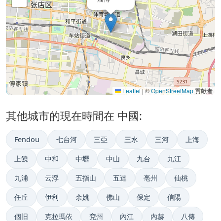
Leaflet
|
©
OpenStreetMap
貢獻者
其他城市的現在時間在 中國:
Fendou
七台河
三亞
三水
三河
上海
上饒
中和
中壢
中山
九台
九江
九浦
云浮
五指山
五達
亳州
仙桃
任丘
伊利
余姚
佛山
保定
信陽
個旧
克拉瑪依
兗州
內江
內赫
八傳