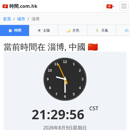
🇭🇰
🇭🇰 時間.com.hk
▾
首頁
城市
淄博
⏱️
時間
☀️
太陽
🌙
月亮
🌦️
天氣
💨
當前時間在 淄博, 中國 🇨🇳
21:29:56
12
11
1
10
2
9
3
8
4
7
5
6
CST
21:29:56
2026年8月9日星期日