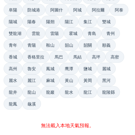
阜陽
防城港
阿圖什
阿城
阿拉爾
阿泰
陽城
陽春
陽朔
陽江
集江
雙城
雙龍湖
雲龍
雷陽
霍城
青島
青州
青年
青陽
鞍山
韶山
韶關
順義
香城
香格里拉
馬巴
馬結
高坪
高密
高州
魯安
鳳城
鹰潭
鹽城
麗城
麗水
麗江
麻城
黃山
黃岡
黑河
龍井
龍山
龍巖
龍水
龍江
龍陵縣
龍鳳
龜溪
無法載入本地天氣預報。