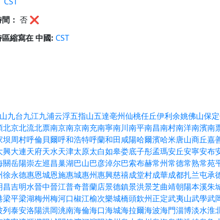
：
CST
時間：
否
❌
區縮寫在 中國:
CST
三河
上海
上饒
中和
中山
九台
九江
九
保定
信陽
個旧
克拉瑪依
兗州
內江
內赫
奇
包頭
北京
北流
北票
南京
南京
南充
博山
古南
古林
叮叮聲
台山
台州
司馬奧
家坝
周村
呼倫貝爾
呼和浩特
呼蘭
和田
咸
固原
地道
坪山
城中
城固
塔城
壽光