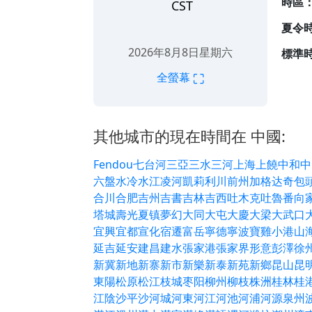
時區
CST
夏令
2026年8月8日星期六
標準時
⛶
全螢幕
其他城市的現在時間在 中國:
Fendou
七台河
三亞
三水
仙桃
任丘
伊利
余姚
佛山
凌河
凱莉
利川
前州
加格达
南村
南洋
南濱
南票
南通
吉林
吉西
吐木克
吐魯番
向
嘉善
嘉子
嘉峪關
嘉旺
嘉興