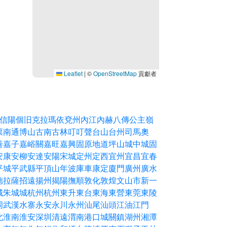
Leaflet
|
©
OpenStreetMap
貢獻者
浦
云浮
五指山
五達
亳州
八傳
公主嶺
六盤水
冷水江
南寧
南川
南平
南昌
合川
合肥
吉州
吉書
陽
哈爾濱
哈米
唐山
商丘
夏镇
夢幻
大同
大屯
大慶