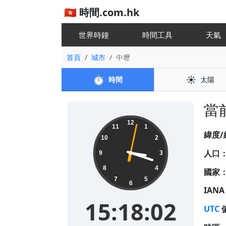
🇭🇰 時間.com.hk
世界時鐘
時間工具
天
首頁
城市
中壢
⏱️
☀️
時間
太陽
當前
15:18:02
12
11
1
緯度/
10
2
人口
9
3
8
4
國家
7
5
6
IAN
15:18:02
UTC