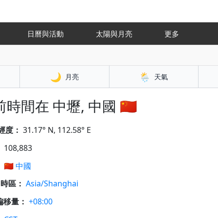
氣
日曆與活動
太陽與月亮
更多
🌙
🌦️
月亮
天氣
時間在 中壢, 中國 🇨🇳
經度：
31.17° N, 112.58° E
：
108,883
：
🇨🇳
中國
A 時區：
Asia/Shanghai
偏移量：
+08:00