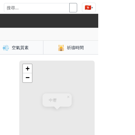
🇭🇰
▾
💨
🕌
空氣質素
祈禱時間
+
−
×
中壢