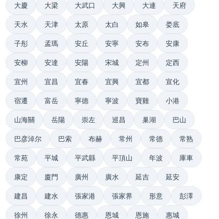
大慶
大梁
大武口
大興
大連
天府
天水
天津
太原
太白
如皋
娄底
子彤
孟瑪
安丘
安寧
安布
安康
安柳
安達
安陽
宋城
定州
定西
宜州
宜昌
宜春
宜興
宜都
宣化
宿遷
富岳
寧德
寧波
寶雞
小港
山海關
岳陽
崇左
巡昌
巢湖
巴山
巴彦淖尔
巴索
布赫
常州
常德
常熟
常苑
平城
平武縣
平頂山
年波
庫車
康定
廈門
廣州
廣水
延吉
延安
建昌
建水
張家港
張家界
形意
彭澤
徐州
徐永
德惠
恩城
恩施
惠城