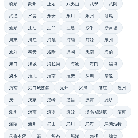
橋頭
欽州
正定
武夷山
武學
武岡
武漢
水寨
永安
永川
永州
汕尾
汕頭
江油
江門
江陰
沙平
沙河城
河東
河江
河池
河浦
河源
泉州
波列
泰安
洛陽
洪岡
洮南
海倫
海口
海城
海拉爾
海波
海門
淄博
淡水
淮北
淮南
淮安
深圳
清遠
渭南
港口城關鎮
湖州
湘潭
湛江
溫州
漢中
漢家
漢峰
漢語
漯河
潍坊
潮州
濟南
濟寧
濟源
濮陽城關鎮
濱河
瀋陽
瀘州
烏山
烏川
烏海
烏蘭浩特
烏魯木齊
無
無為
無錫
焦和
煙台