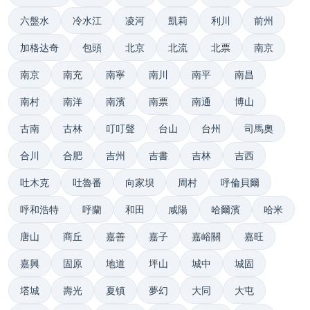
六盤水
冷水江
凌河
凱莉
利川
前州
加格达奇
包頭
北京
北流
北票
南京
南京
南充
南寧
南川
南平
南昌
南村
南洋
南濱
南票
南通
博山
古南
古林
叮叮聲
台山
台州
司馬奧
合川
合肥
吉州
吉書
吉林
吉西
吐木克
吐魯番
向家坝
周村
呼倫貝爾
呼和浩特
呼蘭
和田
咸陽
哈爾濱
哈米
唐山
商丘
嘉善
嘉子
嘉峪關
嘉旺
嘉興
固原
地道
坪山
城中
城固
塔城
壽光
夏镇
夢幻
大同
大屯