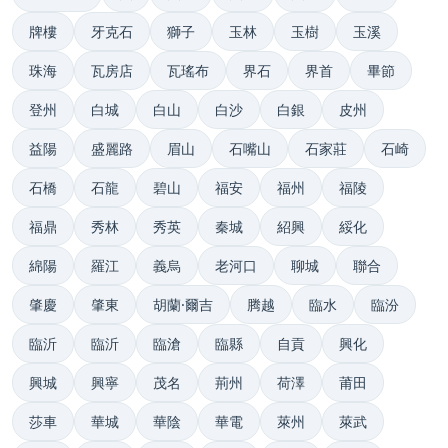
牌樓
牙克石
獅子
玉林
玉樹
玉溪
珠海
瓦房店
瓦瑤布
界石
界首
畢節
登州
白城
白山
白沙
白銀
皮州
益陽
盛麗路
眉山
石嘴山
石家莊
石崎
石橋
石龍
碧山
福安
福州
福陵
福鼎
秀林
秀英
秦城
紹興
綏化
綿陽
羅江
義烏
老河口
聊城
聯合
肇慶
肇東
胡蘭·爾吉
腾越
臨水
臨汾
臨沂
臨沂
臨滄
臨縣
自貢
興化
興城
興寧
茂名
荊州
荷澤
莆田
莎車
華城
華陰
華電
萊州
萊武