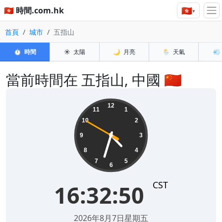
🇭🇰
🇭🇰 時間.com.hk
▾
首頁
城市
五指山
⏱️
時間
☀️
太陽
🌙
月亮
🌦️
天氣
💨
當前時間在 五指山, 中國 🇨🇳
16:32:51
12
11
1
10
2
9
3
8
4
7
5
6
CST
16:32:51
2026年8月7日星期五