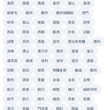
萊西
萊陽
萬城
葉州
蓮山
蕪湖
蘇家屯
蘇州
蘭州
蘭州城關鎮
虎門
蚌埠
衡山
衡陽
襄陽
西安
西寧
西昌
西港
西鄉
觀洲
許昌
試驗
諸暨
貝貝
貴陽
賀州
賈拉來努爾
贛州
赤峰
通山
通川市
通州
通遼
連江
連雲港
遂城
達利
達州
達沙
遵義
邯鄲
邵武
都雲
鄂爾多斯
鄒城
鄭州
鄭州
酒泉
重慶
金城
金昌
金華
銀川
銀泰
銅川
銅陵
錢江
錫林浩特
鎮平
鎮江
鐵力
鐵嶺
長春
長樂
長沙
長藝
門頭溝
開封
開遠
阜陽