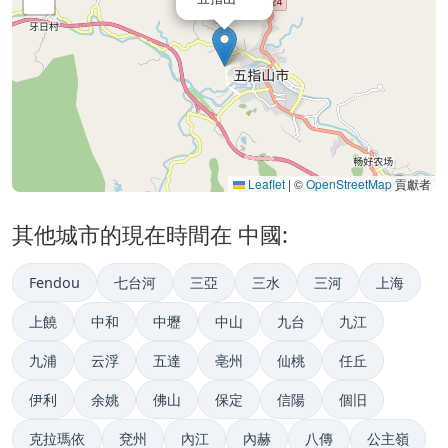
Leaflet
|
©
OpenStreetMap
貢獻者
其他城市的現在時間在 中國:
Fendou
七台河
三亞
三水
三河
上海
上饒
中和
中壢
中山
九台
九江
九浦
云浮
五達
亳州
仙桃
任丘
伊利
余姚
佛山
保定
信陽
個旧
克拉瑪依
兗州
內江
內赫
八傳
公主嶺