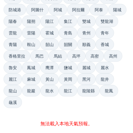
防城港
阿圖什
阿城
阿拉爾
阿泰
陽城
陽春
陽朔
陽江
集江
雙城
雙龍湖
雲龍
雷陽
霍城
青島
青州
青年
青陽
鞍山
韶山
韶關
順義
香城
香格里拉
馬巴
馬結
高坪
高密
高州
魯安
鳳城
鹰潭
鹽城
麗城
麗水
麗江
麻城
黃山
黃岡
黑河
龍井
龍山
龍巖
龍水
龍江
龍陵縣
龍鳳
龜溪
無法載入本地天氣預報。