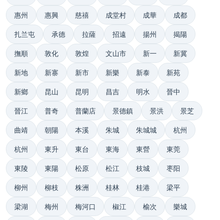
惠州
惠興
慈禧
成堂村
成華
成都
扎兰屯
承德
拉薩
招遠
揚州
揭陽
撫順
敦化
敦煌
文山市
新一
新冀
新地
新寨
新市
新樂
新泰
新苑
新鄉
昆山
昆明
昌吉
明水
晉中
晉江
普奇
普蘭店
景德鎮
景洪
景芝
曲靖
朝陽
本溪
朱城
朱城城
杭州
杭州
東升
東台
東海
東營
東莞
東陵
東陽
松原
松江
枝城
枣阳
柳州
柳枝
株洲
桂林
桂港
梁平
梁湖
梅州
梅河口
椒江
榆次
樂城