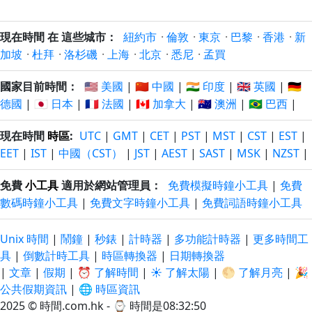
現在時間 在 這些城市：
紐約市
·
倫敦
·
東京
·
巴黎
·
香港
·
新
加坡
·
杜拜
·
洛杉磯
·
上海
·
北京
·
悉尼
·
孟買
國家目前時間：
🇺🇸 美國
|
🇨🇳 中國
|
🇮🇳 印度
|
🇬🇧 英國
|
🇩🇪
德國
|
🇯🇵 日本
|
🇫🇷 法國
|
🇨🇦 加拿大
|
🇦🇺 澳洲
|
🇧🇷 巴西
|
現在時間
時區
:
UTC
|
GMT
|
CET
|
PST
|
MST
|
CST
|
EST
|
EET
|
IST
|
中國（CST）
|
JST
|
AEST
|
SAST
|
MSK
|
NZST
|
免費
小工具
適用於網站管理員：
免費模擬時鐘小工具
|
免費
數碼時鐘小工具
|
免費文字時鐘小工具
|
免費詞語時鐘小工具
Unix 時間
|
鬧鐘
|
秒錶
|
計時器
|
多功能計時器
|
更多時間工
具
|
倒數計時工具
|
時區轉換器
|
日期轉換器
|
文章
|
假期
|
⏰ 了解時間
|
☀️ 了解太陽
|
🌕 了解月亮
|
🎉
公共假期資訊
|
🌐 時區資訊
2025 © 時間.com.hk - ⌚
時間是08:32:50