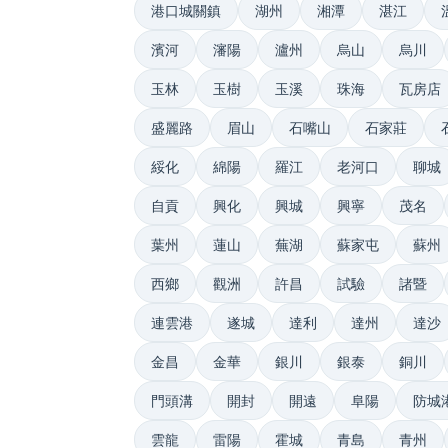
港口城關鎮
湖州
湘潭
湛江
濱河
瀋陽
瀘州
烏山
烏川
玉林
玉樹
玉溪
珠海
瓦房店
盛麗路
眉山
石嘴山
石家莊
綏化
綿陽
羅江
老河口
聊城
自貢
興化
興城
興寧
茂名
葉州
蓮山
蕪湖
蘇家屯
蘇州
西鄉
觀洲
許昌
試驗
諸暨
連雲港
遂城
達利
達州
達沙
金昌
金華
銀川
銀泰
銅川
門頭溝
開封
開遠
阜陽
防城
雲龍
雷陽
霍城
青島
青州