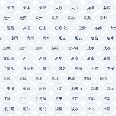
天府
天水
天津
太原
太白
如皋
娄底
定州
定西
宜州
宜昌
宜春
宜興
宜都
巡昌
巢湖
巴山
巴彦淖尔
巴索
布赫
常
定
廈門
廣州
廣水
延吉
延安
建昌
建水
惠城
惠州
惠興
慈禧
成堂村
成華
成都
文山市
新一
新冀
新地
新寨
新市
新樂
普蘭店
景德鎮
景洪
景芝
曲靖
朝陽
本溪
東陵
東陽
松原
松江
枝城
枣阳
柳州
樂城
橋頭
欽州
正定
武夷山
武學
武岡
江陰
沙平
沙河城
河東
河江
河池
河浦
海拉爾
海波
海門
淄博
淡水
淮北
淮南