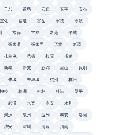
子彤
孟瑪
安丘
安寧
安布
宣化
宿遷
富岳
寧德
寧波
州
常德
常熟
常苑
平城
張家港
張家界
形意
彭澤
扎兰屯
承德
拉薩
招遠
新泰
新苑
新鄉
昆山
昆明
朱城
朱城城
杭州
杭州
柳枝
株洲
桂林
桂港
梁平
武漢
水寨
永安
永川
河源
泉州
波列
泰安
洛陽
淮安
深圳
清遠
渭南