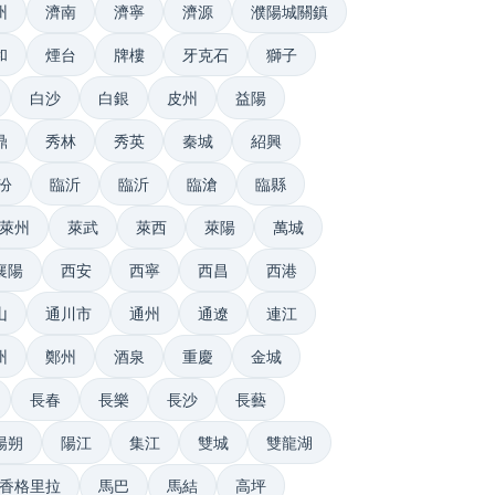
州
濟南
濟寧
濟源
濮陽城關鎮
和
煙台
牌樓
牙克石
獅子
白沙
白銀
皮州
益陽
鼎
秀林
秀英
秦城
紹興
汾
臨沂
臨沂
臨滄
臨縣
萊州
萊武
萊西
萊陽
萬城
襄陽
西安
西寧
西昌
西港
山
通川市
通州
通遼
連江
州
鄭州
酒泉
重慶
金城
長春
長樂
長沙
長藝
陽朔
陽江
集江
雙城
雙龍湖
香格里拉
馬巴
馬結
高坪