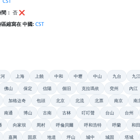
：
CST
時間：
否
❌
區縮寫在 中國:
CST
三河
上海
上饒
中和
中壢
中山
九台
九
佛山
保定
信陽
個旧
克拉瑪依
兗州
內江
加格达奇
包頭
北京
北流
北票
南京
南
南通
博山
古南
古林
叮叮聲
台山
台州
番
向家坝
周村
呼倫貝爾
呼和浩特
呼蘭
和
嘉興
固原
地道
坪山
城中
城固
塔城