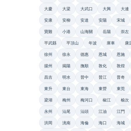
大慶
大梁
大武口
大興
大連
安康
安柳
安達
安陽
宋城
寶雞
小港
山海關
岳陽
崇左
平武縣
平頂山
年波
庫車
康
徐州
徐永
德惠
恩城
恩施
揚州
揭陽
撫順
敦化
敦煌
昌吉
明水
晉中
晉江
普奇
東升
東台
東海
東營
東莞
梁湖
梅州
梅河口
椒江
榆次
永州
汕尾
汕頭
江油
江門
洪岡
洮南
海倫
海口
海城