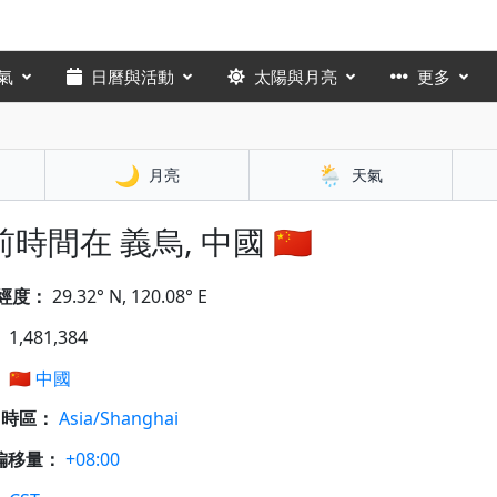
氣
日曆與活動
太陽與月亮
更多
🌙
🌦️
月亮
天氣
時間在 義烏, 中國 🇨🇳
經度：
29.32° N, 120.08° E
：
1,481,384
：
🇨🇳
中國
A 時區：
Asia/Shanghai
偏移量：
+08:00