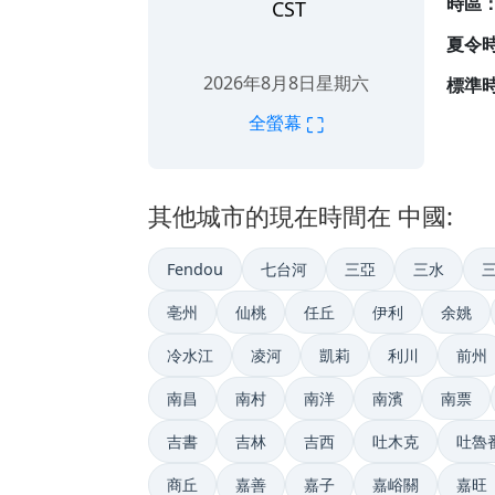
時區
CST
夏令
2026年8月8日星期六
標準時
⛶
全螢幕
其他城市的現在時間在 中國:
Fendou
七台河
三亞
三水
亳州
仙桃
任丘
伊利
余姚
冷水江
凌河
凱莉
利川
前州
南昌
南村
南洋
南濱
南票
吉書
吉林
吉西
吐木克
吐魯
商丘
嘉善
嘉子
嘉峪關
嘉旺