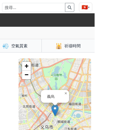
🇭🇰
▾
💨
🕌
空氣質素
祈禱時間
+
−
×
義烏