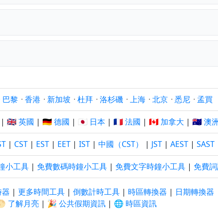
·
巴黎
·
香港
·
新加坡
·
杜拜
·
洛杉磯
·
上海
·
北京
·
悉尼
·
孟買
|
🇬🇧 英國
|
🇩🇪 德國
|
🇯🇵 日本
|
🇫🇷 法國
|
🇨🇦 加拿大
|
🇦🇺 澳
ST
|
CST
|
EST
|
EET
|
IST
|
中國（CST）
|
JST
|
AEST
|
SAST
鐘小工具
|
免費數碼時鐘小工具
|
免費文字時鐘小工具
|
免費詞
時器
|
更多時間工具
|
倒數計時工具
|
時區轉換器
|
日期轉換器
🌕 了解月亮
|
🎉 公共假期資訊
|
🌐 時區資訊