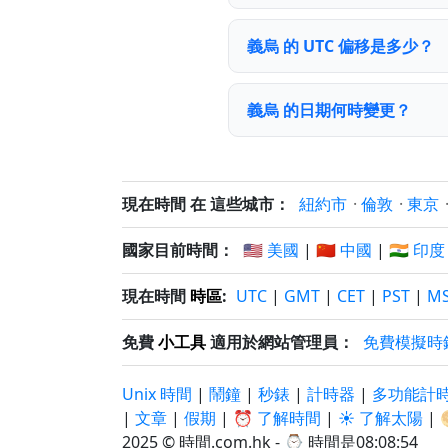
義烏 的 UTC 偏移是多少？
義烏 的日期何時變更？
現在時間 在 這些城市：
紐約市
·
倫敦
·
東京
國家目前時間：
🇺🇸 美國
|
🇨🇳 中國
|
🇮🇳 印度
現在時間
時區
:
UTC
|
GMT
|
CET
|
PST
|
M
免費
小工具
適用於網站管理員：
免費模擬時
Unix 時間
|
鬧鐘
|
秒錶
|
計時器
|
多功能計
|
文章
|
假期
|
⏰ 了解時間
|
☀️ 了解太陽
|
2025 © 時間.com.hk - ⌚
時間是08:08:55