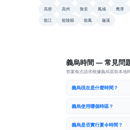
高密
高州
魯安
鳳城
鹰潭
龍江
龍陵縣
龍鳳
龜溪
義烏時間 — 常見問
答案每次請求根據義烏當前本地
義烏現在是什麼時間？
義烏使用哪個時區？
義烏是否實行夏令時間？