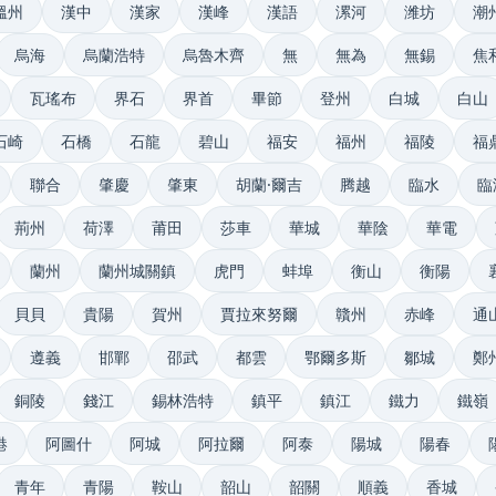
溫州
漢中
漢家
漢峰
漢語
漯河
潍坊
潮
烏海
烏蘭浩特
烏魯木齊
無
無為
無錫
焦
瓦瑤布
界石
界首
畢節
登州
白城
白山
石崎
石橋
石龍
碧山
福安
福州
福陵
福
聯合
肇慶
肇東
胡蘭·爾吉
腾越
臨水
臨
荊州
荷澤
莆田
莎車
華城
華陰
華電
蘭州
蘭州城關鎮
虎門
蚌埠
衡山
衡陽
貝貝
貴陽
賀州
賈拉來努爾
贛州
赤峰
通
遵義
邯鄲
邵武
都雲
鄂爾多斯
鄒城
鄭
銅陵
錢江
錫林浩特
鎮平
鎮江
鐵力
鐵嶺
港
阿圖什
阿城
阿拉爾
阿泰
陽城
陽春
青年
青陽
鞍山
韶山
韶關
順義
香城