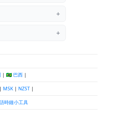
洲
|
🇧🇷 巴西
|
|
MSK
|
NZST
|
語時鐘小工具