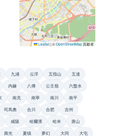
Leaflet
|
©
OpenStreetMap
貢獻者
江
九浦
云浮
五指山
五達
內赫
八傳
公主嶺
六盤水
京
南充
南寧
南川
南平
司馬奧
合川
合肥
吉州
田
咸陽
哈爾濱
哈米
唐山
壽光
夏镇
夢幻
大同
大屯