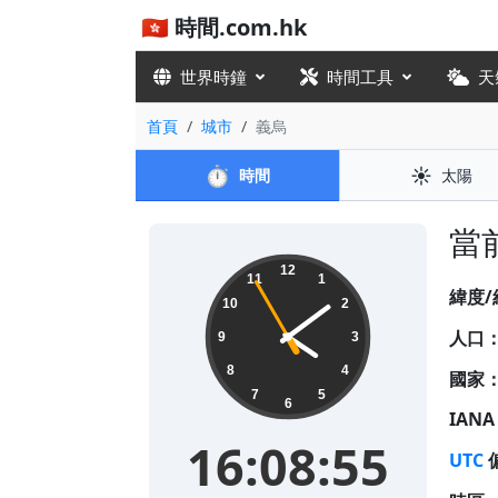
🇭🇰 時間.com.hk
世界時鐘
時間工具
天
首頁
城市
義烏
⏱️
☀️
時間
太陽
當前
16:08:55
12
11
1
緯度/
10
2
人口
9
3
8
4
國家
7
5
6
IAN
16:08:55
UTC