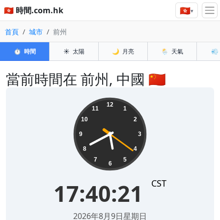
🇭🇰
🇭🇰 時間.com.hk
▾
首頁
城市
前州
⏱️
時間
☀️
太陽
🌙
月亮
🌦️
天氣
💨
當前時間在 前州, 中國 🇨🇳
17:40:22
12
11
1
10
2
9
3
8
4
7
5
6
CST
17:40:22
2026年8月9日星期日