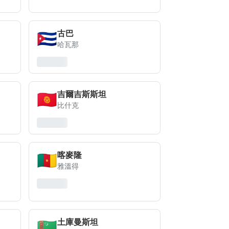
🇨🇺
古巴
哈瓦那
🇰🇬
吉爾吉斯斯坦
比什克
🇨🇲
喀麥隆
雅溫得
🇹🇲
土庫曼斯坦