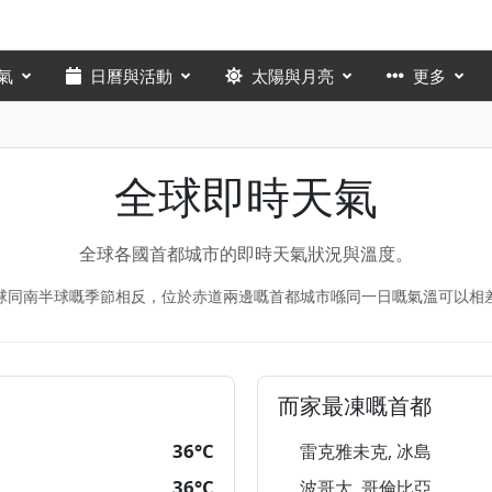
氣
日曆與活動
太陽與月亮
更多
全球即時天氣
全球各國首都城市的即時天氣狀況與溫度。
球同南半球嘅季節相反，位於赤道兩邊嘅首都城市喺同一日嘅氣溫可以相
而家最凍嘅首都
36°C
雷克雅未克, 冰島
36°C
波哥大, 哥倫比亞