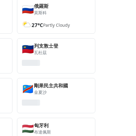
🇷🇺
俄羅斯
莫斯科
27°C
Partly Cloudy
🇱🇮
列支敦士登
瓦杜茲
🇨🇩
剛果民主共和國
金夏沙
🇭🇺
匈牙利
布達佩斯