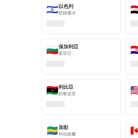
🇮🇱
🇮
以色列
耶路撒冷
🇧🇬
🇭
保加利亞
索菲亞
🇱🇾
🇱
利比亞
的黎波里
🇬🇦
🇨
加彭
利伯維爾