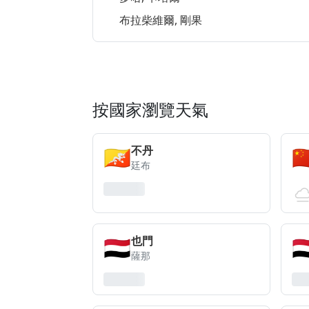
布拉柴維爾, 剛果
按國家瀏覽天氣
🇧🇹
🇨
不丹
廷布
🇾🇪
🇾
也門
薩那