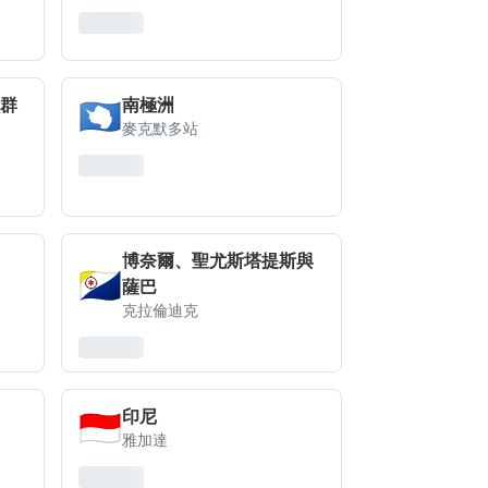
🇦🇶
群
南極洲
麥克默多站
博奈爾、聖尤斯塔提斯與
🇧🇶
薩巴
克拉倫迪克
🇮🇩
印尼
雅加達