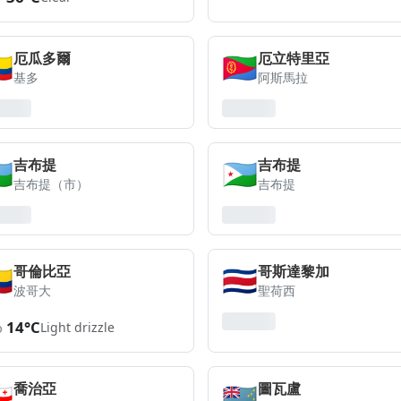
🇨
🇪🇷
厄瓜多爾
厄立特里亞
基多
阿斯馬拉
🇯
🇩🇯
吉布提
吉布提
吉布提（市）
吉布提
🇴
🇨🇷
哥倫比亞
哥斯達黎加
波哥大
聖荷西
14°C
Light drizzle
🇪
🇹🇻
喬治亞
圖瓦盧