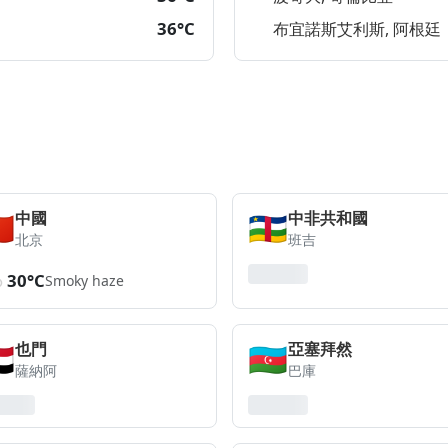
36°C
布宜諾斯艾利斯, 阿根廷
🇳
🇨🇫
中國
中非共和國
北京
班吉
30°C
Smoky haze
🇪
🇦🇿
也門
亞塞拜然
薩納阿
巴庫