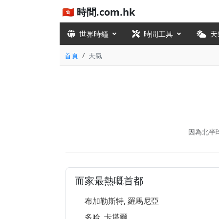
🇭🇰 時間.com.hk
世界時鐘
時間工具
天
首頁
天氣
因為北半
而家最熱嘅首都
布加勒斯特, 羅馬尼亞
多哈, 卡塔爾