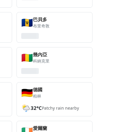
🇧🇧
巴貝多
布里奇敦
🇬🇳
幾內亞
科納克里
🇩🇪
德國
柏林
32°C
Patchy rain nearby
🇮🇪
愛爾蘭