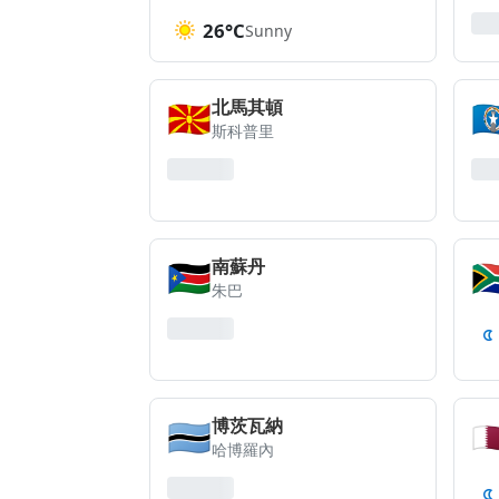
26°C
Sunny
🇲🇰
🇲
北馬其頓
斯科普里
🇸🇸
🇿
南蘇丹
朱巴
🇧🇼
🇶
博茨瓦納
哈博羅內