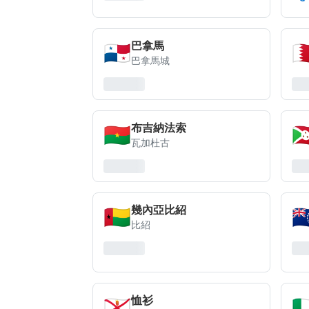
🇵🇦
🇧
巴拿馬
巴拿馬城
🇧🇫
🇧
布吉納法索
瓦加杜古
🇬🇼
🇨
幾內亞比紹
比紹
🇯🇪
🇮
恤衫