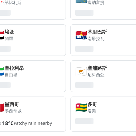
第比利斯
富納富提
🇬
🇰🇮
埃及
基里巴斯
開羅
南塔拉瓦
🇱
🇨🇾
塞拉利昂
塞浦路斯
自由城
尼科西亞
🇽
🇹🇬
墨西哥
多哥
墨西哥城
洛美
18°C
Patchy rain nearby