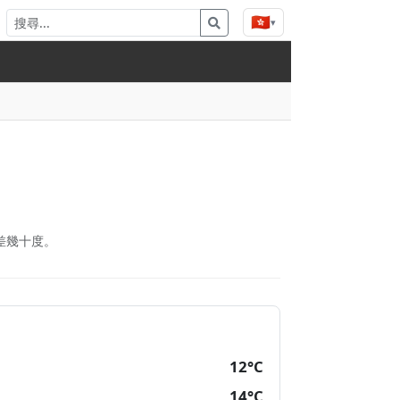
🇭🇰
▾
差幾十度。
12°C
14°C