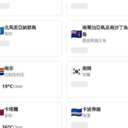
🇵
北馬里亞納群島
南喬治亞島及南沙丁魚
🇬🇸
塞班
島
愛德華國王角
🇦
🇰🇷
南非
南韓
比勒陀利亞
首爾
19°C
Clear
🇦
🇨🇻
卡塔爾
卡波弗德
多哈
海灘
36°C
Clear