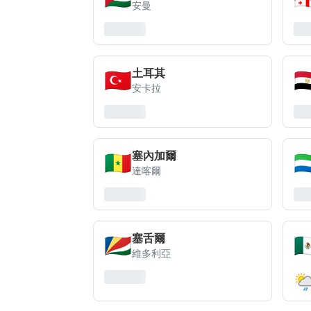
安曼
🇹🇷
🇪
土耳其
安卡拉
🇸🇳
🇸
塞內加爾
達喀爾
🇸🇨
🇲
塞舌爾
維多利亞