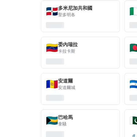
🇩🇴
🇳
多米尼加共和國
聖多明各
🇻🇪
🇧
委內瑞拉
卡拉卡斯
🇦🇩
🇳
安道爾
安道爾城
🇧🇸
🇵
巴哈馬
拿騷