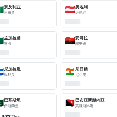
🇬
🇦🇹
奈及利亞
奧地利
阿布賈
維也納
🇩
🇦🇴
孟加拉國
安哥拉
達卡
羅安達
🇮
🇳🇪
尼加拉瓜
尼日爾
馬那瓜
尼亞美
🇰
🇵🇬
巴基斯坦
巴布亞新幾內亞
伊斯蘭堡
莫爾斯比港
30°C
Clear