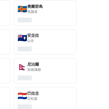
🇦🇽
奧蘭群島
瑪麗港
🇦🇮
安圭拉
山谷
🇳🇵
尼泊爾
加德滿都
🇵🇾
巴拉圭
亞松森