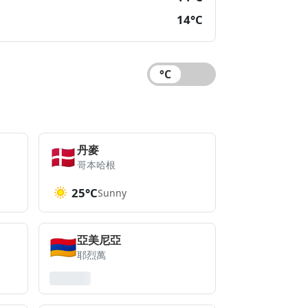
14°C
🇩🇰
丹麥
哥本哈根
25°C
Sunny
🇦🇲
亞美尼亞
耶烈萬