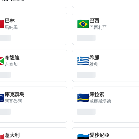
🇭
🇧🇷
巴林
巴西
馬納馬
巴西利亞
🇮
🇬🇷
布隆迪
希臘
吉泰加
雅典
🇰
🇨🇼
庫克群島
庫拉索
阿瓦魯阿
威廉斯塔德
🇹
🇪🇪
意大利
愛沙尼亞