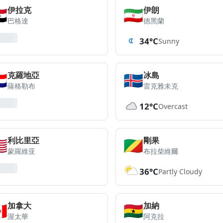
🇶
🇮🇷
伊拉克
伊朗
巴格達
德黑蘭
34°C
Sunny
🇷
🇮🇸
克羅地亞
冰島
薩格勒布
雷克雅未克
12°C
Overcast
🇷
🇨🇬
利比里亞
剛果
蒙羅維亚
布拉柴維爾
36°C
Partly Cloudy
🇦
🇬🇭
加拿大
加納
渥太華
阿克拉