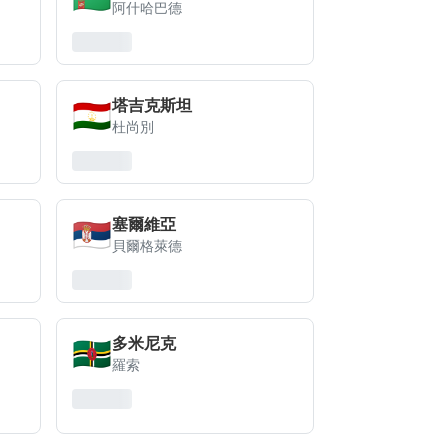
阿什哈巴德
🇹🇯
塔吉克斯坦
杜尚別
🇷🇸
塞爾維亞
貝爾格萊德
🇩🇲
多米尼克
羅索