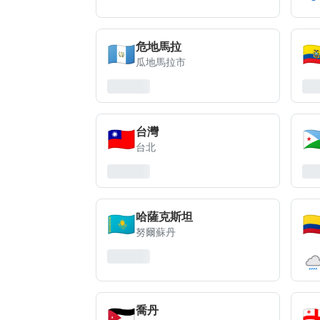
🇬🇹
🇪
危地馬拉
瓜地馬拉市
🇹🇼
🇩
台灣
台北
🇰🇿
🇨
哈薩克斯坦
努爾蘇丹
🇯🇴
🇬
喬丹