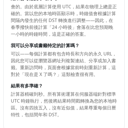
會的。由於底層計算使用 UTC，結果在物理上總是正
確的。當以您的本地時區顯示時，時鐘值會根據計算
間隔內發生的任何 DST 轉換進行調整——因此，在
春季撥快前後計算「24 小時後」會落在比您預期晚
一小時的時鐘時間，這是正確的答案。
我可以分享或書籤特定的計算嗎？
可以——每個計算都有包含時長和方向的永久 URL，
因此您可以從瀏覽器網址列複製連結、分享或加入書
籤。重新訪問時，頁面會根據當前時刻重新計算，這
對於「現在是 X 了嗎？」這類檢查很有用。
結果有多準確？
計算器精確到秒。所有算術運算在伺服器端針對標準
UTC 時鐘執行，然後將結果時間戳轉換為您的本地時
區。沒有四捨五入，沒有近似值，結果尊重每個日曆
特性，包括閏年和 DST。