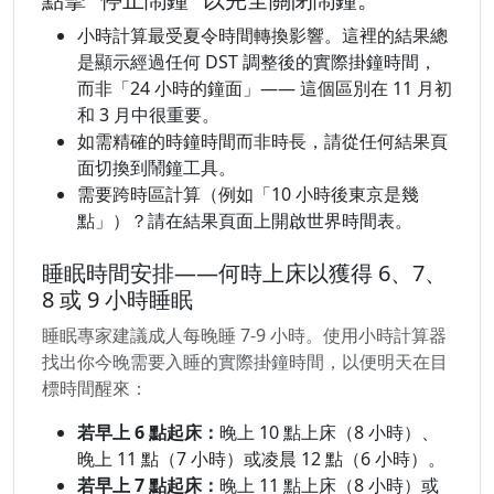
小時計算最受夏令時間轉換影響。這裡的結果總
是顯示經過任何 DST 調整後的實際掛鐘時間，
而非「24 小時的鐘面」—— 這個區別在 11 月初
和 3 月中很重要。
如需精確的時鐘時間而非時長，請從任何結果頁
面切換到鬧鐘工具。
需要跨時區計算（例如「10 小時後東京是幾
點」）？請在結果頁面上開啟世界時間表。
睡眠時間安排——何時上床以獲得 6、7、
8 或 9 小時睡眠
睡眠專家建議成人每晚睡 7-9 小時。使用小時計算器
找出你今晚需要入睡的實際掛鐘時間，以便明天在目
標時間醒來：
若早上 6 點起床：
晚上 10 點上床（8 小時）、
晚上 11 點（7 小時）或凌晨 12 點（6 小時）。
若早上 7 點起床：
晚上 11 點上床（8 小時）或