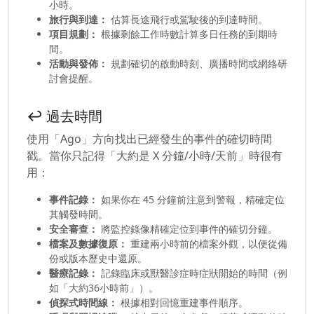
小時。
旅行與到達：
估算長途飛行或駕駛後的到達時間。
項目規劃：
根據剩餘工作時數計算多日任務的到期時
間。
活動與發佈：
規劃確切的啟動時刻、廣播時間或網絡研
討會提醒。
↩️ 過去時間
使用「Ago」方向找出已經發生的事件的確切時間
戳。當你只記得「大約是 X 分鐘/小時/天前」時很有
用：
事件記錄：
如果你在 45 分鐘前注意到警報，精確定位
其觸發時間。
安全審查：
將監控錄像精確定位到事件的確切分鐘。
檔案及數據復原：
重建兩小時前的檔案外觀，以便從備
份或版本歷史中還原。
醫療記錄：
記錄臨床或獸醫診症時症狀開始的時間（例
如「大約36小時前」）。
偵探式時間線：
根據相對回憶重建事件順序。