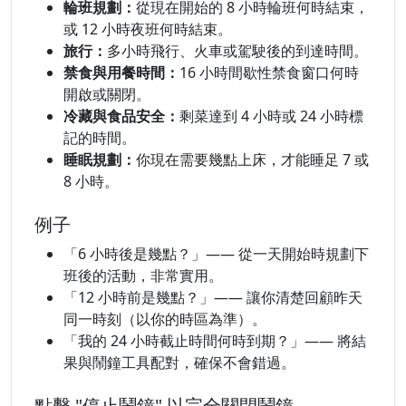
輪班規劃：
從現在開始的 8 小時輪班何時結束，
或 12 小時夜班何時結束。
旅行：
多小時飛行、火車或駕駛後的到達時間。
禁食與用餐時間：
16 小時間歇性禁食窗口何時
開啟或關閉。
冷藏與食品安全：
剩菜達到 4 小時或 24 小時標
記的時間。
睡眠規劃：
你現在需要幾點上床，才能睡足 7 或
8 小時。
例子
「6 小時後是幾點？」—— 從一天開始時規劃下
班後的活動，非常實用。
「12 小時前是幾點？」—— 讓你清楚回顧昨天
同一時刻（以你的時區為準）。
「我的 24 小時截止時間何時到期？」—— 將結
果與鬧鐘工具配對，確保不會錯過。
點擊 "停止鬧鐘" 以完全關閉鬧鐘。