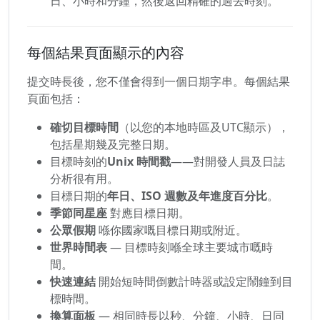
日、小時和分鐘，然後返回精確的過去時刻。
每個結果頁面顯示的內容
提交時長後，您不僅會得到一個日期字串。每個結果
頁面包括：
確切目標時間
（以您的本地時區及UTC顯示），
包括星期幾及完整日期。
目標時刻的
Unix 時間戳
——對開發人員及日誌
分析很有用。
目標日期的
年日、ISO 週數及年進度百分比
。
季節同星座
對應目標日期。
公眾假期
喺你國家嘅目標日期或附近。
世界時間表
— 目標時刻喺全球主要城市嘅時
間。
快速連結
開始短時間倒數計時器或設定鬧鐘到目
標時間。
換算面板
— 相同時長以秒、分鐘、小時、日同