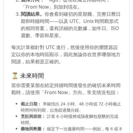
「From Now」則加到現在。
閱讀結果。
你會看到確切的星期幾、完整日曆日
期和時鐘時間——以及 UTC、Unix 時間戳形式
的相同答案，還有詳細的元數據，如年日、ISO
週數、季節和星座。
每次計算都針對 UTC 進行，然後使用你的瀏覽器設
定以你的本地時區顯示，因此無論你在世界哪個地方
閱讀，結果都是正確的。
⏳ 未來時間
當你需要某個在給定持續時間後發生的確切未來時間
戳時，請使用「From Now」方向。常見情況包括：
截止日期：
準確找出 24 小時、48 小時或 72 小時截止
時間何時到期，以免錯過幾分鐘。
烹飪與烘焙：
計算 6 小時慢烤或隔夜麵包發酵的完成
時間。
藥物與劑量：
確定下一次服藥時間——例如，每 6 或 8