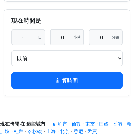
現在時間是
日
小時
分鐘
計算時間
現在時間 在 這些城市：
紐約市
·
倫敦
·
東京
·
巴黎
·
香港
·
新
加坡
·
杜拜
·
洛杉磯
·
上海
·
北京
·
悉尼
·
孟買