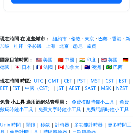
27/7/2026
29/7/2026
以前
以後
19 小時
19 小時
27/7/2026
29/7/2026
以前
以後
20 小時
20 小時
現在時間 在 這些城市：
紐約市
·
倫敦
·
東京
·
巴黎
·
香港
·
新
27/7/2026
29/7/2026
以前
以後
加坡
·
杜拜
·
洛杉磯
·
上海
·
北京
·
悉尼
·
孟買
21 小時
21 小時
國家目前時間：
🇺🇸 美國
|
🇨🇳 中國
|
🇮🇳 印度
|
🇬🇧 英國
|
🇩🇪
27/7/2026
29/7/2026
以前
以後
德國
|
🇯🇵 日本
|
🇫🇷 法國
|
🇨🇦 加拿大
|
🇦🇺 澳洲
|
🇧🇷 巴西
|
現在時間
時區
:
UTC
|
GMT
|
CET
|
PST
|
MST
|
CST
|
EST
|
EET
|
IST
|
中國（CST）
|
JST
|
AEST
|
SAST
|
MSK
|
NZST
|
免費
小工具
適用於網站管理員：
免費模擬時鐘小工具
|
免費
數碼時鐘小工具
|
免費文字時鐘小工具
|
免費詞語時鐘小工具
Unix 時間
|
鬧鐘
|
秒錶
|
計時器
|
多功能計時器
|
更多時間工
具
|
倒數計時工具
|
時區轉換器
|
日期轉換器