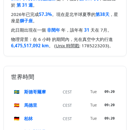
於
第 31 週
。
2026年已完成
57.3%
。現在是北半球夏季的
第38天
，星
座是
獅子座
。
此日期出現在一個
非閏年
年，該年有
31
天在 7月。
物理背景：在 6 小時 的期間內，光在真空中大約行進
6,475,517,092 km
。 (
Unix 時間戳
: 1785223203)。
世界時間
🇸🇪
斯德哥爾摩
Tue
CEST
09:20
🇪🇸
馬德里
Tue
CEST
09:20
🇩🇪
柏林
Tue
CEST
09:20