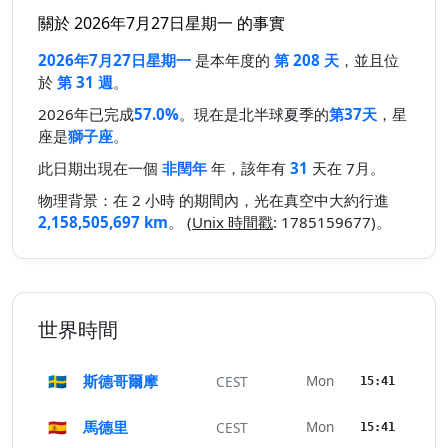
關於 2026年7月27日星期一 的事實
2026年7月27日星期一
是本年度的
第 208 天
，並且位
於
第 31 週
。
2026年已完成
57.0%
。現在是北半球夏季的
第37天
，星
座是
獅子座
。
此日期出現在一個
非閏年
年，該年有
31
天在 7月。
物理背景：在 2 小時 的期間內，光在真空中大約行進
2,158,505,697 km
。 (
Unix 時間戳
: 1785159677)。
世界時間
🇸🇪
斯德哥爾摩
Mon
CEST
15:41
🇪🇸
馬德里
Mon
CEST
15:41