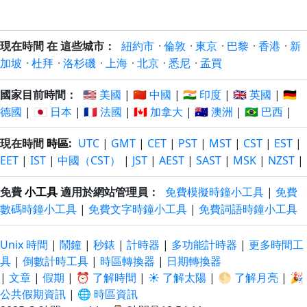
26/7/2026
28/7/2026
以前
以後
現在時間 在 這些城市：
紐約市
·
倫敦
·
東京
·
巴黎
·
香港
·
新
加坡
·
杜拜
·
洛杉磯
·
上海
·
北京
·
悉尼
·
孟買
國家目前時間：
🇺🇸 美國
|
🇨🇳 中國
|
🇮🇳 印度
|
🇬🇧 英國
|
🇩🇪
德國
|
🇯🇵 日本
|
🇫🇷 法國
|
🇨🇦 加拿大
|
🇦🇺 澳洲
|
🇧🇷 巴西
|
現在時間
時區
:
UTC
|
GMT
|
CET
|
PST
|
MST
|
CST
|
EST
|
EET
|
IST
|
中國（CST）
|
JST
|
AEST
|
SAST
|
MSK
|
NZST
|
免費
小工具
適用於網站管理員：
免費模擬時鐘小工具
|
免費
數碼時鐘小工具
|
免費文字時鐘小工具
|
免費詞語時鐘小工具
Unix 時間
|
鬧鐘
|
秒錶
|
計時器
|
多功能計時器
|
更多時間工
具
|
倒數計時工具
|
時區轉換器
|
日期轉換器
|
文章
|
假期
|
⏰ 了解時間
|
☀️ 了解太陽
|
🌕 了解月亮
|
🎉
公共假期資訊
|
🌐 時區資訊