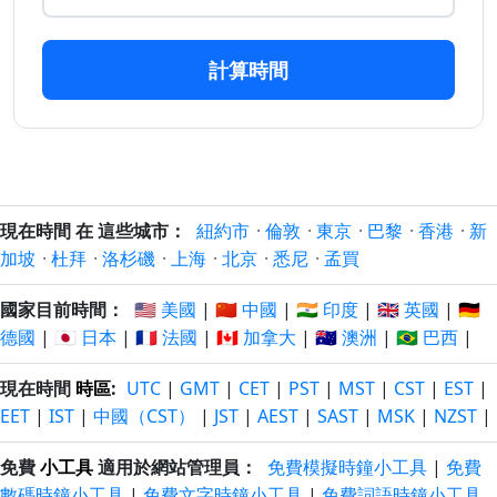
17 小時
17 小時
6/8/2026
8/8/2026
以前
以後
計算時間
18 小時
18 小時
6/8/2026
8/8/2026
以前
以後
19 小時
19 小時
6/8/2026
8/8/2026
以前
以後
現在時間 在 這些城市：
紐約市
·
倫敦
·
東京
·
巴黎
·
香港
·
新
加坡
·
杜拜
·
洛杉磯
·
上海
·
北京
·
悉尼
·
孟買
20 小時
20 小時
6/8/2026
8/8/2026
以前
以後
國家目前時間：
🇺🇸 美國
|
🇨🇳 中國
|
🇮🇳 印度
|
🇬🇧 英國
|
🇩🇪
德國
|
🇯🇵 日本
|
🇫🇷 法國
|
🇨🇦 加拿大
|
🇦🇺 澳洲
|
🇧🇷 巴西
|
現在時間
時區
:
UTC
|
GMT
|
CET
|
PST
|
MST
|
CST
|
EST
|
EET
|
IST
|
中國（CST）
|
JST
|
AEST
|
SAST
|
MSK
|
NZST
|
免費
小工具
適用於網站管理員：
免費模擬時鐘小工具
|
免費
數碼時鐘小工具
|
免費文字時鐘小工具
|
免費詞語時鐘小工具