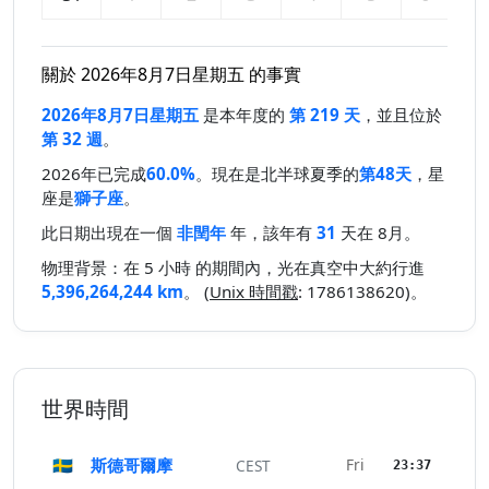
關於 2026年8月7日星期五 的事實
2026年8月7日星期五
是本年度的
第 219 天
，並且位於
第 32 週
。
2026年已完成
60.0%
。現在是北半球夏季的
第48天
，星
座是
獅子座
。
此日期出現在一個
非閏年
年，該年有
31
天在 8月。
物理背景：在 5 小時 的期間內，光在真空中大約行進
5,396,264,244 km
。 (
Unix 時間戳
: 1786138620)。
世界時間
🇸🇪
斯德哥爾摩
Fri
CEST
23:37