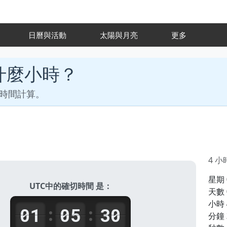
氣
日曆與活動
太陽與月亮
更多
什麼小時？
和時間計算。
4 
星期
UTC中的確切時間 是：
天數
小時
01
05
30
:
:
分鐘