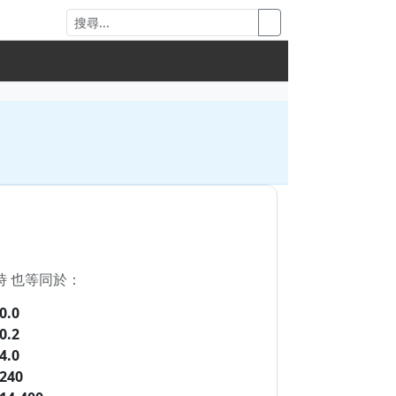
小時 也等同於：
0.0
0.2
4.0
240