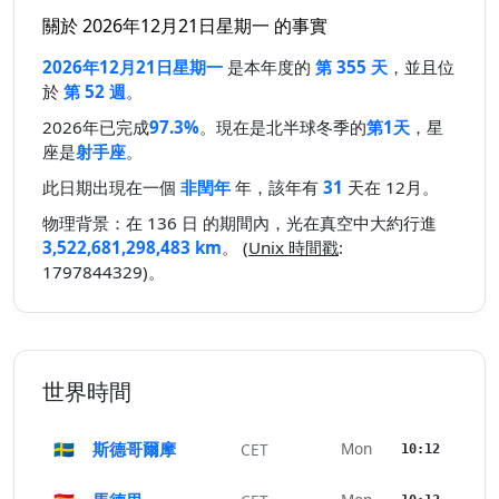
關於 2026年12月21日星期一 的事實
2026年12月21日星期一
是本年度的
第 355 天
，並且位
於
第 52 週
。
2026年已完成
97.3%
。現在是北半球冬季的
第1天
，星
座是
射手座
。
此日期出現在一個
非閏年
年，該年有
31
天在 12月。
物理背景：在 136 日 的期間內，光在真空中大約行進
3,522,681,298,483 km
。 (
Unix 時間戳
:
1797844329)。
世界時間
🇸🇪
斯德哥爾摩
Mon
CET
10:12