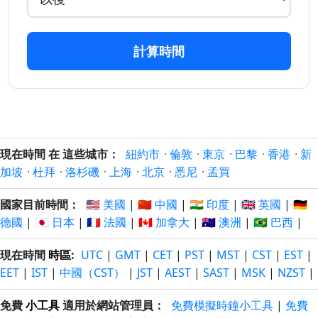
137 日
137 日
23/3/2026
22/12/2026
以前
以後
計算時間
138 日
138 日
22/3/2026
23/12/2026
以前
以後
139 日
139 日
21/3/2026
24/12/2026
以前
以後
140 日
140 日
現在時間 在 這些城市：
紐約市
·
倫敦
·
東京
·
巴黎
·
香港
·
新
20/3/2026
25/12/2026
以前
以後
加坡
·
杜拜
·
洛杉磯
·
上海
·
北京
·
悉尼
·
孟買
141 日
141 日
國家目前時間：
🇺🇸 美國
|
🇨🇳 中國
|
🇮🇳 印度
|
🇬🇧 英國
|
🇩🇪
19/3/2026
26/12/2026
以前
以後
德國
|
🇯🇵 日本
|
🇫🇷 法國
|
🇨🇦 加拿大
|
🇦🇺 澳洲
|
🇧🇷 巴西
|
142 日
142 日
現在時間
時區
:
UTC
|
GMT
|
CET
|
PST
|
MST
|
CST
|
EST
|
18/3/2026
27/12/2026
以前
以後
EET
|
IST
|
中國（CST）
|
JST
|
AEST
|
SAST
|
MSK
|
NZST
|
143 日
143 日
免費
小工具
適用於網站管理員：
免費模擬時鐘小工具
|
免費
17/3/2026
28/12/2026
以前
以後