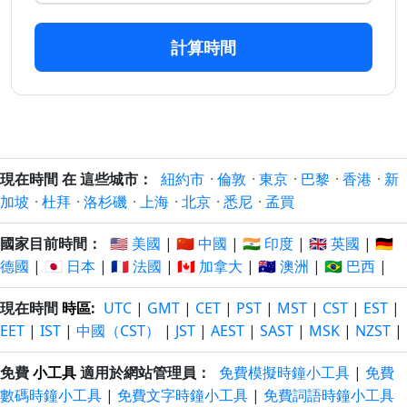
20/3/2026
23/12/2026
以前
以後
計算時間
140 日
140 日
19/3/2026
24/12/2026
以前
以後
141 日
141 日
18/3/2026
25/12/2026
以前
以後
142 日
142 日
現在時間 在 這些城市：
紐約市
·
倫敦
·
東京
·
巴黎
·
香港
·
新
17/3/2026
26/12/2026
以前
以後
加坡
·
杜拜
·
洛杉磯
·
上海
·
北京
·
悉尼
·
孟買
143 日
143 日
國家目前時間：
🇺🇸 美國
|
🇨🇳 中國
|
🇮🇳 印度
|
🇬🇧 英國
|
🇩🇪
16/3/2026
27/12/2026
以前
以後
德國
|
🇯🇵 日本
|
🇫🇷 法國
|
🇨🇦 加拿大
|
🇦🇺 澳洲
|
🇧🇷 巴西
|
144 日
144 日
現在時間
時區
:
UTC
|
GMT
|
CET
|
PST
|
MST
|
CST
|
EST
|
15/3/2026
28/12/2026
以前
以後
EET
|
IST
|
中國（CST）
|
JST
|
AEST
|
SAST
|
MSK
|
NZST
|
145 日
145 日
免費
小工具
適用於網站管理員：
免費模擬時鐘小工具
|
免費
14/3/2026
29/12/2026
以前
以後
數碼時鐘小工具
|
免費文字時鐘小工具
|
免費詞語時鐘小工具