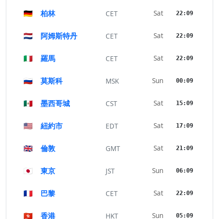
🇩🇪
柏林
Sat
CET
22:09
🇳🇱
阿姆斯特丹
Sat
CET
22:09
🇮🇹
羅馬
Sat
CET
22:09
🇷🇺
莫斯科
Sun
MSK
00:09
🇲🇽
墨西哥城
Sat
CST
15:09
🇺🇸
紐約市
Sat
EDT
17:09
🇬🇧
倫敦
Sat
GMT
21:09
🇯🇵
東京
Sun
JST
06:09
🇫🇷
巴黎
Sat
CET
22:09
🇭🇰
香港
Sun
HKT
05:09