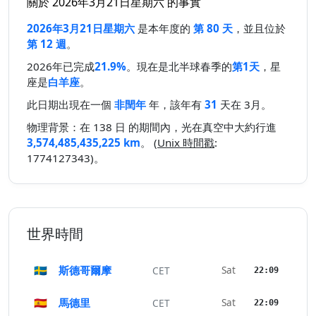
關於 2026年3月21日星期六 的事實
2026年3月21日星期六
是本年度的
第 80 天
，並且位於
第 12 週
。
2026年已完成
21.9%
。現在是北半球春季的
第1天
，星
座是
白羊座
。
此日期出現在一個
非閏年
年，該年有
31
天在 3月。
物理背景：在 138 日 的期間內，光在真空中大約行進
3,574,485,435,225 km
。 (
Unix 時間戳
:
1774127343)。
世界時間
🇸🇪
斯德哥爾摩
Sat
CET
22:09
🇪🇸
馬德里
Sat
CET
22:09