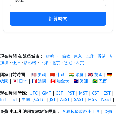
154 日
154 日
6/3/2026
8/1/2027
以前
以後
計算時間
155 日
155 日
5/3/2026
9/1/2027
以前
以後
156 日
156 日
4/3/2026
10/1/2027
以前
以後
157 日
157 日
現在時間 在 這些城市：
紐約市
·
倫敦
·
東京
·
巴黎
·
香港
·
新
3/3/2026
11/1/2027
以前
以後
加坡
·
杜拜
·
洛杉磯
·
上海
·
北京
·
悉尼
·
孟買
158 日
158 日
國家目前時間：
🇺🇸 美國
|
🇨🇳 中國
|
🇮🇳 印度
|
🇬🇧 英國
|
🇩🇪
2/3/2026
12/1/2027
以前
以後
德國
|
🇯🇵 日本
|
🇫🇷 法國
|
🇨🇦 加拿大
|
🇦🇺 澳洲
|
🇧🇷 巴西
|
159 日
159 日
現在時間
時區
:
UTC
|
GMT
|
CET
|
PST
|
MST
|
CST
|
EST
|
1/3/2026
13/1/2027
以前
以後
EET
|
IST
|
中國（CST）
|
JST
|
AEST
|
SAST
|
MSK
|
NZST
|
160 日
160 日
免費
小工具
適用於網站管理員：
免費模擬時鐘小工具
|
免費
28/2/2026
14/1/2027
以前
以後