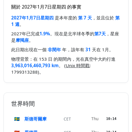
關於 2027年1月7日星期四 的事實
2027年1月7日星期四
是本年度的
第 7 天
，並且位於
第
1 週
。
2027年已完成
1.9%
。現在是北半球冬季的
第7天
，星座
是
摩羯座
。
此日期出現在一個
非閏年
年，該年有
31
天在 1月。
物理背景：在 153 日 的期間內，光在真空中大約行進
3,963,016,460,793 km
。 (
Unix 時間戳
:
1799313288)。
世界時間
🇸🇪
斯德哥爾摩
Thu
CET
10:14