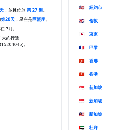
🇺🇸
紐約市
 天
，並且位於
第 27 週
。
的
第20天
，星座是
巨蟹座
。
🇬🇧
倫敦
在 7月。
🇯🇵
東京
空中大約行進
1815204045)。
🇫🇷
巴黎
🇭🇰
香港
🇭🇰
香港
🇸🇬
新加坡
🇸🇬
新加坡
🇲🇾
新加坡
🇦🇪
杜拜