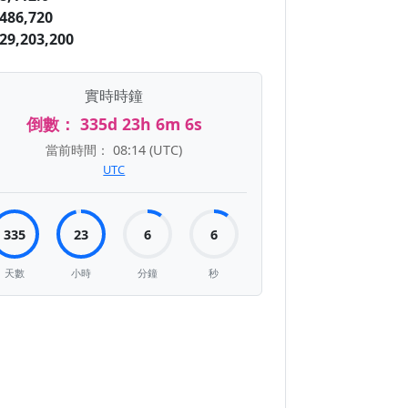
486,720
29,203,200
實時時鐘
倒數：
335d 23h 6m 5s
當前時間：
08:14
(UTC)
UTC
335
23
6
5
天數
小時
分鐘
秒