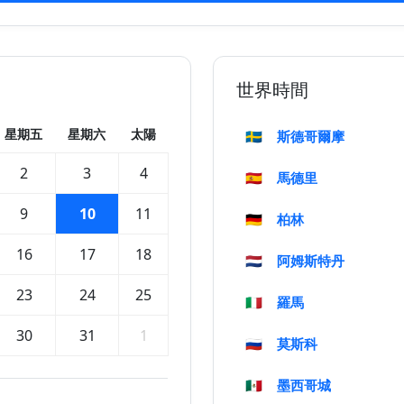
世界時間
星期五
星期六
太陽
🇸🇪
斯德哥爾摩
2
3
4
🇪🇸
馬德里
9
10
11
🇩🇪
柏林
16
17
18
🇳🇱
阿姆斯特丹
23
24
25
🇮🇹
羅馬
30
31
1
🇷🇺
莫斯科
🇲🇽
墨西哥城