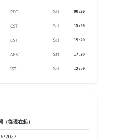
Sat
PDT
00:20
Sat
CST
15:20
Sat
CST
15:20
Sat
AEST
17:20
Sat
IST
12:50
間（從現在起）
/6/2027