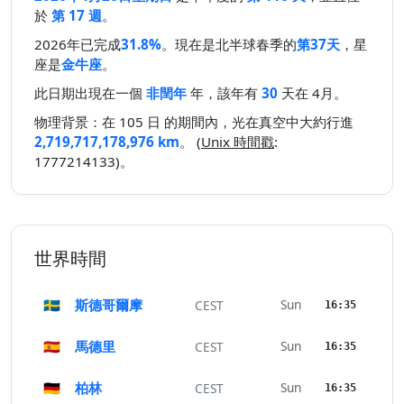
於
第 17 週
。
2026年已完成
31.8%
。現在是北半球春季的
第37天
，星
座是
金牛座
。
此日期出現在一個
非閏年
年，該年有
30
天在 4月。
物理背景：在 105 日 的期間內，光在真空中大約行進
2,719,717,178,976 km
。 (
Unix 時間戳
:
1777214133)。
世界時間
🇸🇪
斯德哥爾摩
Sun
CEST
16:35
🇪🇸
馬德里
Sun
CEST
16:35
🇩🇪
柏林
Sun
CEST
16:35