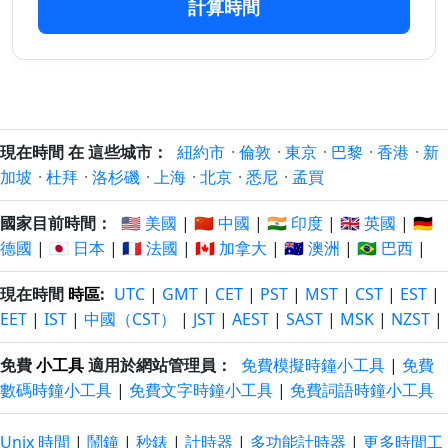
計算時間
107 日
107 日
24/4/2026
24/11/2026
以前
以後
108 日
108 日
23/4/2026
25/11/2026
以前
以後
109 日
109 日
現在時間 在 這些城市：
紐約市
·
倫敦
·
東京
·
巴黎
·
香港
·
新
22/4/2026
26/11/2026
以前
以後
加坡
·
杜拜
·
洛杉磯
·
上海
·
北京
·
悉尼
·
孟買
110 日
110 日
國家目前時間：
🇺🇸 美國
|
🇨🇳 中國
|
🇮🇳 印度
|
🇬🇧 英國
|
🇩🇪
21/4/2026
27/11/2026
以前
以後
德國
|
🇯🇵 日本
|
🇫🇷 法國
|
🇨🇦 加拿大
|
🇦🇺 澳洲
|
🇧🇷 巴西
|
111 日
111 日
現在時間
時區
:
UTC
|
GMT
|
CET
|
PST
|
MST
|
CST
|
EST
|
20/4/2026
28/11/2026
以前
以後
EET
|
IST
|
中國（CST）
|
JST
|
AEST
|
SAST
|
MSK
|
NZST
|
112 日
112 日
免費
小工具
適用於網站管理員：
免費模擬時鐘小工具
|
免費
19/4/2026
29/11/2026
以前
以後
數碼時鐘小工具
|
免費文字時鐘小工具
|
免費詞語時鐘小工具
113 日
113 日
18/4/2026
30/11/2026
Unix 時間
|
鬧鐘
|
秒錶
|
計時器
|
多功能計時器
|
更多時間工
以前
以後