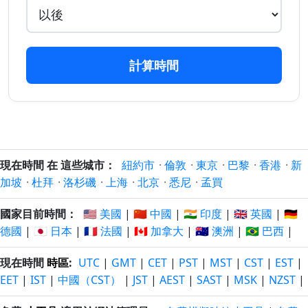
17 日
17 日
20/7/2026
23/8/2026
以前
以後
計算時間
18 日
18 日
19/7/2026
24/8/2026
以前
以後
19 日
19 日
18/7/2026
25/8/2026
以前
以後
20 日
20 日
現在時間 在 這些城市：
紐約市
·
倫敦
·
東京
·
巴黎
·
香港
·
新
17/7/2026
26/8/2026
以前
以後
加坡
·
杜拜
·
洛杉磯
·
上海
·
北京
·
悉尼
·
孟買
21 日
21 日
國家目前時間：
🇺🇸 美國
|
🇨🇳 中國
|
🇮🇳 印度
|
🇬🇧 英國
|
🇩🇪
16/7/2026
27/8/2026
以前
以後
德國
|
🇯🇵 日本
|
🇫🇷 法國
|
🇨🇦 加拿大
|
🇦🇺 澳洲
|
🇧🇷 巴西
|
22 日
22 日
現在時間
時區
:
UTC
|
GMT
|
CET
|
PST
|
MST
|
CST
|
EST
|
15/7/2026
28/8/2026
以前
以後
EET
|
IST
|
中國（CST）
|
JST
|
AEST
|
SAST
|
MSK
|
NZST
|
23 日
23 日