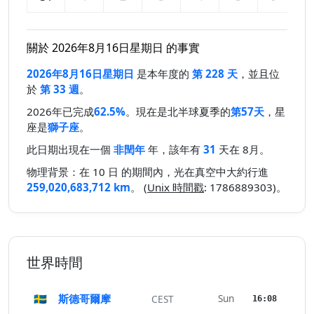
關於 2026年8月16日星期日 的事實
2026年8月16日星期日
是本年度的
第 228 天
，並且位
於
第 33 週
。
2026年已完成
62.5%
。現在是北半球夏季的
第57天
，星
座是
獅子座
。
此日期出現在一個
非閏年
年，該年有
31
天在 8月。
物理背景：在 10 日 的期間內，光在真空中大約行進
259,020,683,712 km
。 (
Unix 時間戳
: 1786889303)。
世界時間
🇸🇪
斯德哥爾摩
Sun
CEST
16:08