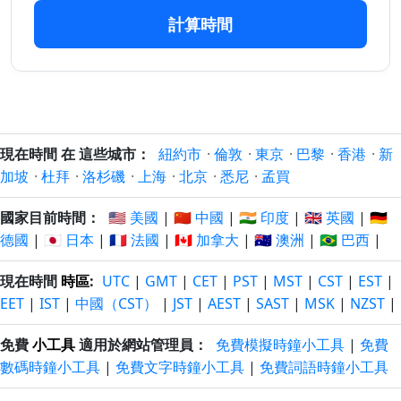
計算時間
189 日
189 日
30/1/2026
12/2/2027
以前
以後
190 日
190 日
29/1/2026
13/2/2027
以前
以後
191 日
191 日
現在時間 在 這些城市：
紐約市
·
倫敦
·
東京
·
巴黎
·
香港
·
新
28/1/2026
14/2/2027
以前
以後
加坡
·
杜拜
·
洛杉磯
·
上海
·
北京
·
悉尼
·
孟買
192 日
192 日
國家目前時間：
🇺🇸 美國
|
🇨🇳 中國
|
🇮🇳 印度
|
🇬🇧 英國
|
🇩🇪
27/1/2026
15/2/2027
以前
以後
德國
|
🇯🇵 日本
|
🇫🇷 法國
|
🇨🇦 加拿大
|
🇦🇺 澳洲
|
🇧🇷 巴西
|
193 日
193 日
現在時間
時區
:
UTC
|
GMT
|
CET
|
PST
|
MST
|
CST
|
EST
|
26/1/2026
16/2/2027
以前
以後
EET
|
IST
|
中國（CST）
|
JST
|
AEST
|
SAST
|
MSK
|
NZST
|
194 日
194 日
免費
小工具
適用於網站管理員：
免費模擬時鐘小工具
|
免費
25/1/2026
17/2/2027
以前
以後
數碼時鐘小工具
|
免費文字時鐘小工具
|
免費詞語時鐘小工具
195 日
195 日