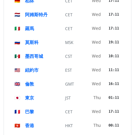
🇩🇪
柏林
Wed
CET
17:11
🇳🇱
阿姆斯特丹
Wed
CET
17:11
🇮🇹
羅馬
Wed
CET
17:11
🇷🇺
莫斯科
Wed
MSK
19:11
🇲🇽
墨西哥城
Wed
CST
10:11
🇺🇸
紐約市
Wed
EST
11:11
🇬🇧
倫敦
Wed
GMT
16:11
🇯🇵
東京
Thu
JST
01:11
🇫🇷
巴黎
Wed
CET
17:11
🇭🇰
香港
Thu
HKT
00:11