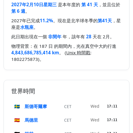
2027年2月10日星期三
是本年度的
第 41 天
，並且位於
第 6 週
。
2027年已完成
11.2%
。現在是北半球冬季的
第41天
，星
座是
水瓶座
。
此日期出現在一個
非閏年
年，該年有
28
天在 2月。
物理背景：在 187 日 的期間內，光在真空中大約行進
4,843,686,785,414 km
。 (
Unix 時間戳
:
1802275873)。
世界時間
🇸🇪
斯德哥爾摩
Wed
CET
17:11
🇪🇸
馬德里
Wed
CET
17:11