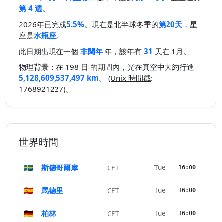
第 4 週
。
2026年已完成
5.5%
。現在是北半球冬季的
第20天
，星
座是
水瓶座
。
此日期出現在一個
非閏年
年，該年有
31
天在 1月。
物理背景：在 198 日 的期間內，光在真空中大約行進
5,128,609,537,497 km
。 (
Unix 時間戳
:
1768921227)。
世界時間
🇸🇪
斯德哥爾摩
Tue
CET
16:00
🇪🇸
馬德里
Tue
CET
16:00
🇩🇪
柏林
Tue
CET
16:00