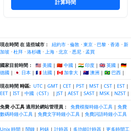
計算時間
200 日
200 日
18/1/2026
22/2/2027
以前
以後
201 日
201 日
17/1/2026
23/2/2027
以前
以後
202 日
202 日
現在時間 在 這些城市：
紐約市
·
倫敦
·
東京
·
巴黎
·
香港
·
新
16/1/2026
24/2/2027
以前
以後
加坡
·
杜拜
·
洛杉磯
·
上海
·
北京
·
悉尼
·
孟買
203 日
203 日
國家目前時間：
🇺🇸 美國
|
🇨🇳 中國
|
🇮🇳 印度
|
🇬🇧 英國
|
🇩🇪
15/1/2026
25/2/2027
以前
以後
德國
|
🇯🇵 日本
|
🇫🇷 法國
|
🇨🇦 加拿大
|
🇦🇺 澳洲
|
🇧🇷 巴西
|
204 日
204 日
現在時間
時區
:
UTC
|
GMT
|
CET
|
PST
|
MST
|
CST
|
EST
|
14/1/2026
26/2/2027
以前
以後
EET
|
IST
|
中國（CST）
|
JST
|
AEST
|
SAST
|
MSK
|
NZST
|
205 日
205 日
免費
小工具
適用於網站管理員：
免費模擬時鐘小工具
|
免費
13/1/2026
27/2/2027
以前
以後
數碼時鐘小工具
|
免費文字時鐘小工具
|
免費詞語時鐘小工具
206 日
206 日
12/1/2026
28/2/2027
Unix 時間
|
鬧鐘
|
秒錶
|
計時器
|
多功能計時器
|
更多時間工
以前
以後