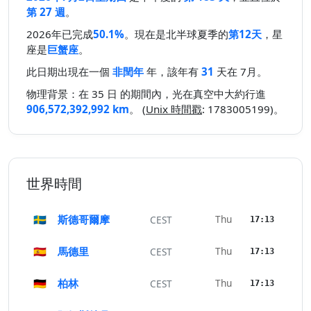
第 27 週
。
2026年已完成
50.1%
。現在是北半球夏季的
第12天
，星
座是
巨蟹座
。
此日期出現在一個
非閏年
年，該年有
31
天在 7月。
物理背景：在 35 日 的期間內，光在真空中大約行進
906,572,392,992 km
。 (
Unix 時間戳
: 1783005199)。
世界時間
🇸🇪
斯德哥爾摩
Thu
CEST
17:13
🇪🇸
馬德里
Thu
CEST
17:13
🇩🇪
柏林
Thu
CEST
17:13