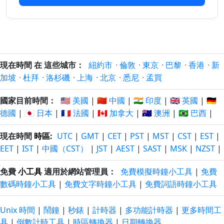
30/6/2026
12/9/2026
以前
以後
38 日
38 日
29/6/2026
13/9/2026
以前
以後
39 日
39 日
現在時間 在 這些城市：
紐約市
·
倫敦
·
東京
·
巴黎
·
香港
·
新
28/6/2026
14/9/2026
以前
以後
加坡
·
杜拜
·
洛杉磯
·
上海
·
北京
·
悉尼
·
孟買
40 日
40 日
國家目前時間：
🇺🇸 美國
|
🇨🇳 中國
|
🇮🇳 印度
|
🇬🇧 英國
|
🇩🇪
27/6/2026
15/9/2026
以前
以後
德國
|
🇯🇵 日本
|
🇫🇷 法國
|
🇨🇦 加拿大
|
🇦🇺 澳洲
|
🇧🇷 巴西
|
41 日
41 日
現在時間
時區
:
UTC
|
GMT
|
CET
|
PST
|
MST
|
CST
|
EST
|
26/6/2026
16/9/2026
以前
以後
EET
|
IST
|
中國（CST）
|
JST
|
AEST
|
SAST
|
MSK
|
NZST
|
42 日
42 日
免費
小工具
適用於網站管理員：
免費模擬時鐘小工具
|
免費
25/6/2026
17/9/2026
以前
以後
數碼時鐘小工具
|
免費文字時鐘小工具
|
免費詞語時鐘小工具
43 日
43 日
24/6/2026
18/9/2026
Unix 時間
|
鬧鐘
|
秒錶
|
計時器
|
多功能計時器
|
更多時間工
以前
以後
具
|
倒數計時工具
|
時區轉換器
|
日期轉換器