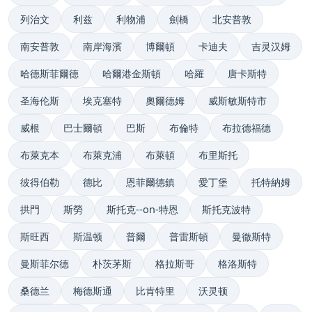
列治文
利兹
利物浦
劍橋
北安普敦
南安普敦
南岸海濱
博爾頓
卡迪夫
吉灵汉姆
哈德斯菲爾德
哈爾港金斯頓
哈羅
唐卡斯特
圣海伦斯
埃克塞特
奧爾德姆
威斯敏斯特市
威根
巴士爾頓
巴斯
布倫特
布拉德福德
布萊克本
布萊克浦
布萊頓
布里斯托
彼得伯勒
德比
恩菲爾德鎮
愛丁堡
托特納姆
拱門
斯勞
斯托克--on-特恩
斯托克波特
斯旺西
斯温顿
普爾
普雷斯頓
曼徹斯特
曼斯菲尔德
朴茨茅斯
格拉斯哥
格洛斯特
桑德兰
梅德斯通
比肯特里
沃灵顿