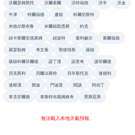
沃爾瑟姆斯托
沃爾索爾
沃特福德
沃辛
沃金
牛津
特爾福德
盧頓
科爾切斯特
米德尔斯布鲁
米爾頓凱恩斯
約克
紐卡斯爾安德萊姆
紐波特
索利赫尔
索爾福德
羅瑟勒姆
考文垂
聖彼得斯
薩頓
薩頓科爾菲爾德
諾丁漢
諾里奇
謝菲爾德
貝克斯利
貝爾法斯特
貝辛斯托克
達德利
達根漢
鄧迪
門迪普
閱讀
阿伯丁
韋克菲爾德
韋斯特布羅姆維奇
黑斯廷斯
無法載入本地天氣預報。