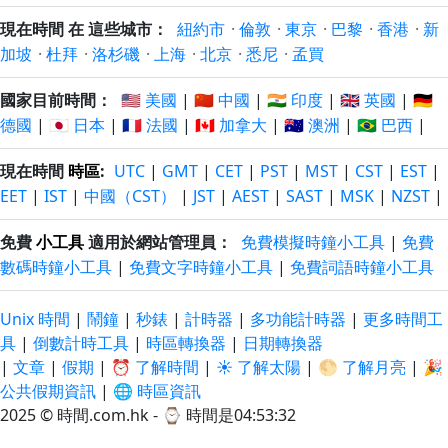
現在時間 在 這些城市：
紐約市
·
倫敦
·
東京
·
巴黎
·
香港
·
新
加坡
·
杜拜
·
洛杉磯
·
上海
·
北京
·
悉尼
·
孟買
國家目前時間：
🇺🇸 美國
|
🇨🇳 中國
|
🇮🇳 印度
|
🇬🇧 英國
|
🇩🇪
德國
|
🇯🇵 日本
|
🇫🇷 法國
|
🇨🇦 加拿大
|
🇦🇺 澳洲
|
🇧🇷 巴西
|
現在時間
時區
:
UTC
|
GMT
|
CET
|
PST
|
MST
|
CST
|
EST
|
EET
|
IST
|
中國（CST）
|
JST
|
AEST
|
SAST
|
MSK
|
NZST
|
免費
小工具
適用於網站管理員：
免費模擬時鐘小工具
|
免費
數碼時鐘小工具
|
免費文字時鐘小工具
|
免費詞語時鐘小工具
Unix 時間
|
鬧鐘
|
秒錶
|
計時器
|
多功能計時器
|
更多時間工
具
|
倒數計時工具
|
時區轉換器
|
日期轉換器
|
文章
|
假期
|
⏰ 了解時間
|
☀️ 了解太陽
|
🌕 了解月亮
|
🎉
公共假期資訊
|
🌐 時區資訊
2025 © 時間.com.hk - ⌚
時間是04:53:33