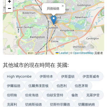
+
×
−
貝德福德
Leaflet
|
©
OpenStreetMap
貢獻者
其他城市的現在時間在 英國:
High Wycombe
伊斯特本
伊斯靈頓
伊普斯威奇
伊爾福德
伍爾弗漢普顿
伯恩利
伯恩茅斯
伯明翰
伯肯海德
伯頓安普特
倫敦
克羅伊登
克羅利
切姆斯福德
切斯特菲爾德
切爾滕納姆