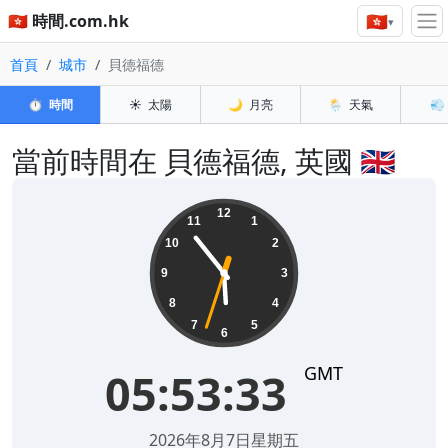
🇭🇰
🇭🇰 時間.com.hk
▾
首頁
城市
貝德福德
⏱️
時間
☀️
太陽
🌙
月亮
🌦️
天氣
💨
當前時間在 貝德福德, 英國 🇬🇧
05:53:33
12
11
1
10
2
9
3
8
4
7
5
6
GMT
05:53:33
2026年8月7日星期五