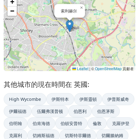
+
×
−
索利赫尔
Leaflet
|
©
OpenStreetMap
貢獻者
其他城市的現在時間在 英國:
High Wycombe
伊斯特本
伊斯靈頓
伊普斯威奇
伊爾福德
伍爾弗漢普顿
伯恩利
伯恩茅斯
伯明翰
伯肯海德
伯頓安普特
倫敦
克羅伊登
克羅利
切姆斯福德
切斯特菲爾德
切爾滕納姆