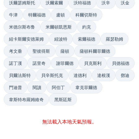
沃爾瑟姆斯托
沃爾索爾
沃特福德
沃辛
沃金
牛津
特爾福德
盧頓
科爾切斯特
米德尔斯布鲁
米爾頓凱恩斯
約克
紐卡斯爾安德萊姆
紐波特
索爾福德
羅瑟勒姆
考文垂
聖彼得斯
薩頓
薩頓科爾菲爾德
諾丁漢
諾里奇
謝菲爾德
貝克斯利
貝德福德
貝爾法斯特
貝辛斯托克
達德利
達根漢
鄧迪
門迪普
閱讀
阿伯丁
韋克菲爾德
韋斯特布羅姆維奇
黑斯廷斯
無法載入本地天氣預報。