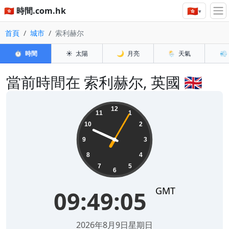
🇭🇰
🇭🇰 時間.com.hk
▾
首頁
城市
索利赫尔
⏱️
時間
☀️
太陽
🌙
月亮
🌦️
天氣
💨
當前時間在 索利赫尔, 英國 🇬🇧
09:49:05
12
11
1
10
2
9
3
8
4
7
5
6
GMT
09:49:05
2026年8月9日星期日