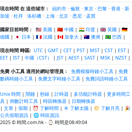
現在時間 在 這些城市：
紐約市
·
倫敦
·
東京
·
巴黎
·
香港
·
新
加坡
·
杜拜
·
洛杉磯
·
上海
·
北京
·
悉尼
·
孟買
國家目前時間：
🇺🇸 美國
|
🇨🇳 中國
|
🇮🇳 印度
|
🇬🇧 英國
|
🇩🇪
德國
|
🇯🇵 日本
|
🇫🇷 法國
|
🇨🇦 加拿大
|
🇦🇺 澳洲
|
🇧🇷 巴西
|
現在時間
時區
:
UTC
|
GMT
|
CET
|
PST
|
MST
|
CST
|
EST
|
EET
|
IST
|
中國（CST）
|
JST
|
AEST
|
SAST
|
MSK
|
NZST
|
免費
小工具
適用於網站管理員：
免費模擬時鐘小工具
|
免費
數碼時鐘小工具
|
免費文字時鐘小工具
|
免費詞語時鐘小工具
Unix 時間
|
鬧鐘
|
秒錶
|
計時器
|
多功能計時器
|
更多時間工
具
|
倒數計時工具
|
時區轉換器
|
日期轉換器
|
文章
|
假期
|
⏰ 了解時間
|
☀️ 了解太陽
|
🌕 了解月亮
|
🎉
公共假期資訊
|
🌐 時區資訊
2025 © 時間.com.hk - ⌚
時間是08:49:05