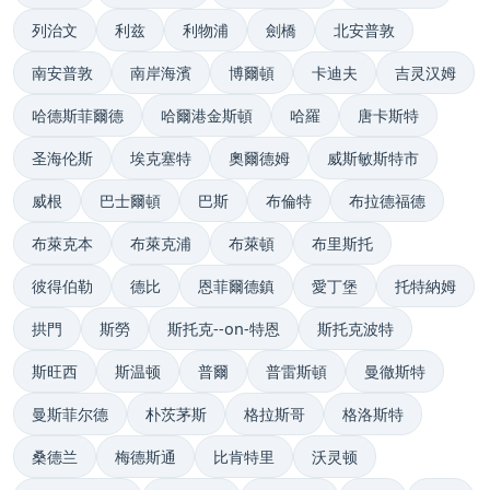
列治文
利兹
利物浦
劍橋
北安普敦
南安普敦
南岸海濱
博爾頓
卡迪夫
吉灵汉姆
哈德斯菲爾德
哈爾港金斯頓
哈羅
唐卡斯特
圣海伦斯
埃克塞特
奧爾德姆
威斯敏斯特市
威根
巴士爾頓
巴斯
布倫特
布拉德福德
布萊克本
布萊克浦
布萊頓
布里斯托
彼得伯勒
德比
恩菲爾德鎮
愛丁堡
托特納姆
拱門
斯勞
斯托克--on-特恩
斯托克波特
斯旺西
斯温顿
普爾
普雷斯頓
曼徹斯特
曼斯菲尔德
朴茨茅斯
格拉斯哥
格洛斯特
桑德兰
梅德斯通
比肯特里
沃灵顿