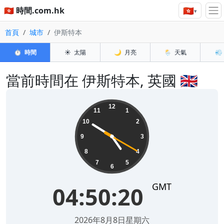
🇭🇰
🇭🇰 時間.com.hk
▾
首頁
城市
伊斯特本
⏱️
時間
☀️
太陽
🌙
月亮
🌦️
天氣
💨
當前時間在 伊斯特本, 英國 🇬🇧
04:50:20
12
11
1
10
2
9
3
8
4
7
5
6
GMT
04:50:20
2026年8月8日星期六