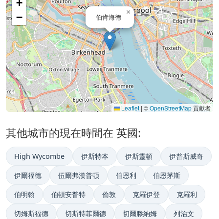
+
×
−
伯肯海德
Leaflet
|
©
OpenStreetMap
貢獻者
其他城市的現在時間在 英國:
High Wycombe
伊斯特本
伊斯靈頓
伊普斯威奇
伊爾福德
伍爾弗漢普顿
伯恩利
伯恩茅斯
伯明翰
伯頓安普特
倫敦
克羅伊登
克羅利
切姆斯福德
切斯特菲爾德
切爾滕納姆
列治文