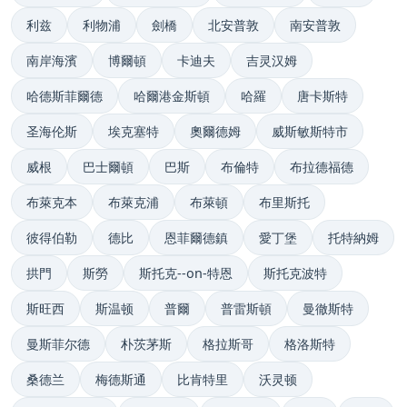
利兹
利物浦
劍橋
北安普敦
南安普敦
南岸海濱
博爾頓
卡迪夫
吉灵汉姆
哈德斯菲爾德
哈爾港金斯頓
哈羅
唐卡斯特
圣海伦斯
埃克塞特
奧爾德姆
威斯敏斯特市
威根
巴士爾頓
巴斯
布倫特
布拉德福德
布萊克本
布萊克浦
布萊頓
布里斯托
彼得伯勒
德比
恩菲爾德鎮
愛丁堡
托特納姆
拱門
斯勞
斯托克--on-特恩
斯托克波特
斯旺西
斯温顿
普爾
普雷斯頓
曼徹斯特
曼斯菲尔德
朴茨茅斯
格拉斯哥
格洛斯特
桑德兰
梅德斯通
比肯特里
沃灵顿