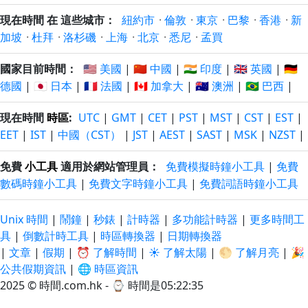
現在時間 在 這些城市：
紐約市
·
倫敦
·
東京
·
巴黎
·
香港
·
新
加坡
·
杜拜
·
洛杉磯
·
上海
·
北京
·
悉尼
·
孟買
國家目前時間：
🇺🇸 美國
|
🇨🇳 中國
|
🇮🇳 印度
|
🇬🇧 英國
|
🇩🇪
德國
|
🇯🇵 日本
|
🇫🇷 法國
|
🇨🇦 加拿大
|
🇦🇺 澳洲
|
🇧🇷 巴西
|
現在時間
時區
:
UTC
|
GMT
|
CET
|
PST
|
MST
|
CST
|
EST
|
EET
|
IST
|
中國（CST）
|
JST
|
AEST
|
SAST
|
MSK
|
NZST
|
免費
小工具
適用於網站管理員：
免費模擬時鐘小工具
|
免費
數碼時鐘小工具
|
免費文字時鐘小工具
|
免費詞語時鐘小工具
Unix 時間
|
鬧鐘
|
秒錶
|
計時器
|
多功能計時器
|
更多時間工
具
|
倒數計時工具
|
時區轉換器
|
日期轉換器
|
文章
|
假期
|
⏰ 了解時間
|
☀️ 了解太陽
|
🌕 了解月亮
|
🎉
公共假期資訊
|
🌐 時區資訊
2025 © 時間.com.hk - ⌚
時間是05:22:35