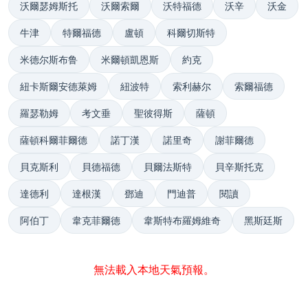
沃爾瑟姆斯托
沃爾索爾
沃特福德
沃辛
沃金
牛津
特爾福德
盧頓
科爾切斯特
米德尔斯布鲁
米爾頓凱恩斯
約克
紐卡斯爾安德萊姆
紐波特
索利赫尔
索爾福德
羅瑟勒姆
考文垂
聖彼得斯
薩頓
薩頓科爾菲爾德
諾丁漢
諾里奇
謝菲爾德
貝克斯利
貝德福德
貝爾法斯特
貝辛斯托克
達德利
達根漢
鄧迪
門迪普
閱讀
阿伯丁
韋克菲爾德
韋斯特布羅姆維奇
黑斯廷斯
無法載入本地天氣預報。