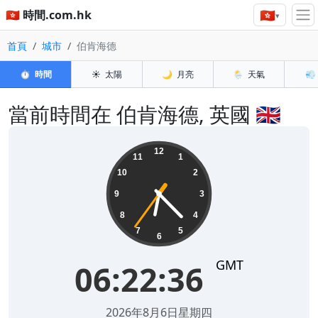
🇭🇰
🇭🇰 時間.com.hk
▾
首頁
城市
伯肯海德
⏱️
時間
☀️
太陽
🌙
月亮
🌦️
天氣
💨
當前時間在 伯肯海德, 英國 🇬🇧
06:22:36
12
11
1
10
2
9
3
8
4
7
5
6
GMT
06:22:36
2026年8月6日星期四