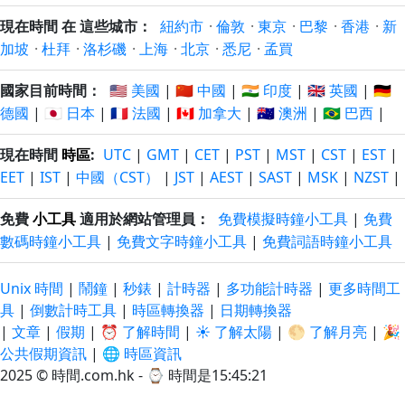
現在時間 在 這些城市：
紐約市
·
倫敦
·
東京
·
巴黎
·
香港
·
新
加坡
·
杜拜
·
洛杉磯
·
上海
·
北京
·
悉尼
·
孟買
國家目前時間：
🇺🇸 美國
|
🇨🇳 中國
|
🇮🇳 印度
|
🇬🇧 英國
|
🇩🇪
德國
|
🇯🇵 日本
|
🇫🇷 法國
|
🇨🇦 加拿大
|
🇦🇺 澳洲
|
🇧🇷 巴西
|
現在時間
時區
:
UTC
|
GMT
|
CET
|
PST
|
MST
|
CST
|
EST
|
EET
|
IST
|
中國（CST）
|
JST
|
AEST
|
SAST
|
MSK
|
NZST
|
免費
小工具
適用於網站管理員：
免費模擬時鐘小工具
|
免費
數碼時鐘小工具
|
免費文字時鐘小工具
|
免費詞語時鐘小工具
Unix 時間
|
鬧鐘
|
秒錶
|
計時器
|
多功能計時器
|
更多時間工
具
|
倒數計時工具
|
時區轉換器
|
日期轉換器
|
文章
|
假期
|
⏰ 了解時間
|
☀️ 了解太陽
|
🌕 了解月亮
|
🎉
公共假期資訊
|
🌐 時區資訊
2025 © 時間.com.hk - ⌚
時間是15:45:21