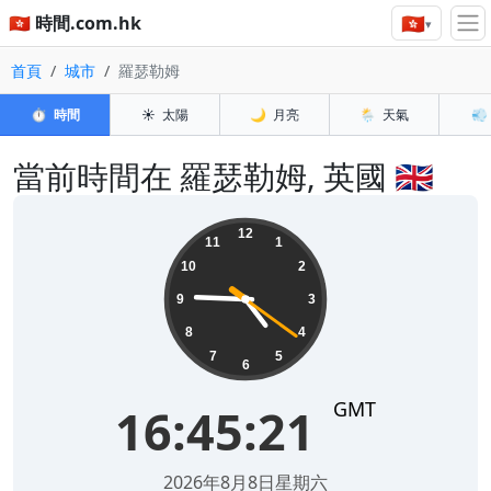
🇭🇰
🇭🇰 時間.com.hk
▾
首頁
城市
羅瑟勒姆
⏱️
時間
☀️
太陽
🌙
月亮
🌦️
天氣
💨
當前時間在 羅瑟勒姆, 英國 🇬🇧
16:45:22
12
11
1
10
2
9
3
8
4
7
5
6
GMT
16:45:22
2026年8月8日星期六