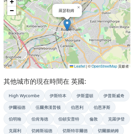
+
×
−
羅瑟勒姆
Leaflet
|
©
OpenStreetMap
貢獻者
其他城市的現在時間在 英國:
High Wycombe
伊斯特本
伊斯靈頓
伊普斯威奇
伊爾福德
伍爾弗漢普顿
伯恩利
伯恩茅斯
伯明翰
伯肯海德
伯頓安普特
倫敦
克羅伊登
克羅利
切姆斯福德
切斯特菲爾德
切爾滕納姆