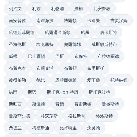
列治文
利兹
利物浦
劍橋
北安普敦
南安普敦
南岸海濱
博爾頓
卡迪夫
吉灵汉姆
哈德斯菲爾德
哈爾港金斯頓
哈羅
唐卡斯特
圣海伦斯
埃克塞特
奧爾德姆
威斯敏斯特市
威根
巴士爾頓
巴斯
布倫特
布拉德福德
布萊克本
布萊克浦
布萊頓
布里斯托
彼得伯勒
德比
恩菲爾德鎮
愛丁堡
托特納姆
拱門
斯勞
斯托克--on-特恩
斯托克波特
斯旺西
斯温顿
普爾
普雷斯頓
曼徹斯特
曼斯菲尔德
朴茨茅斯
格拉斯哥
格洛斯特
桑德兰
梅德斯通
比肯特里
沃灵顿