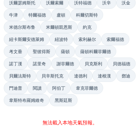
沃爾瑟姆斯托
沃爾索爾
沃特福德
沃辛
沃金
牛津
特爾福德
盧頓
科爾切斯特
米德尔斯布鲁
米爾頓凱恩斯
約克
紐卡斯爾安德萊姆
紐波特
索利赫尔
索爾福德
考文垂
聖彼得斯
薩頓
薩頓科爾菲爾德
諾丁漢
諾里奇
謝菲爾德
貝克斯利
貝德福德
貝爾法斯特
貝辛斯托克
達德利
達根漢
鄧迪
門迪普
閱讀
阿伯丁
韋克菲爾德
韋斯特布羅姆維奇
黑斯廷斯
無法載入本地天氣預報。