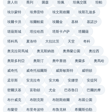
唐人街
喬列
圖森
坦佩
坦佩交匯
坦帕
埃尔蒙特
埃弗雷特
埃文斯維爾
埃斯孔迪多
埃爾卡洪
埃爾帕索
埃爾金
基林
基諾沙
堪薩斯城
塔拉哈西
塔斯卡卢萨
塔爾薩
塔科馬
夏洛特
大拉比茨
天堂
奇科
奧克拉荷馬城
奧克斯納德
奧弗蘭公園
奧拉西
奧斯多利亞
奧斯汀
奧申賽德
奧蘭多
奧馬哈
威奇托
威奇托福爾斯
威斯敏斯特
威明頓
孟菲斯
安克拉奇
安大略
安娜堡
安提阿
密爾沃基
富勒頓
尤金
巴吞魯日
巴爾的摩
布什威克
布朗克斯
布朗斯維爾
布羅公園
布蘭登
布里奇波特
布魯克林
希爾斯伯勒