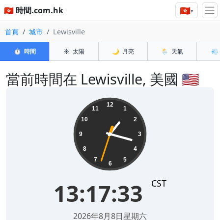
🇭🇰
🇭🇰 時間.com.hk
▾
首頁
城市
Lewisville
⏱️
時間
☀️
太陽
🌙
月亮
🌦️
天氣
💨
當前時間在 Lewisville, 美國 🇺🇸
13:17:33
12
11
1
10
2
9
3
8
4
7
5
6
CST
13:17:33
2026年8月8日星期六