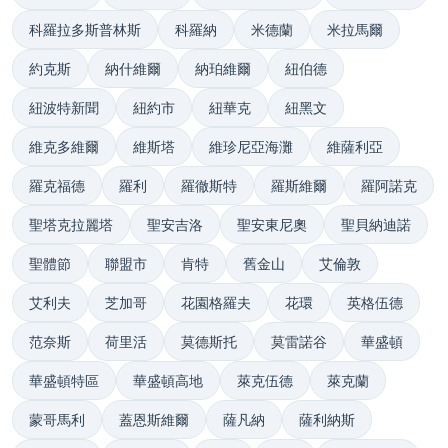
科羅拉多斯普林斯
科羅納
米德蘭
米拉馬爾
約克斯
納什維爾
納珀維爾
紐伯德
紐波特新聞
紐約市
紐華克
紐黑文
維克多維爾
維斯塔
維珍尼亞海灘
維薩利亞
羅克福德
羅利
羅徹斯特
羅斯維爾
羅阿諾克
聖塔克拉麗塔
聖安吉洛
聖安東尼奧
聖貝納迪諾
聖體節
聯盟市
肯特
舊金山
艾倫敦
艾利夫
芝加哥
花園格羅夫
花環
英格伍德
范奈斯
荷里活
莫德斯托
莫雷諾谷
華盛頓
華盛頓特區
華盛頓高地
萊克伍德
萊克蘭
蒙哥馬利
蓋恩斯維爾
薩凡納
薩利納斯