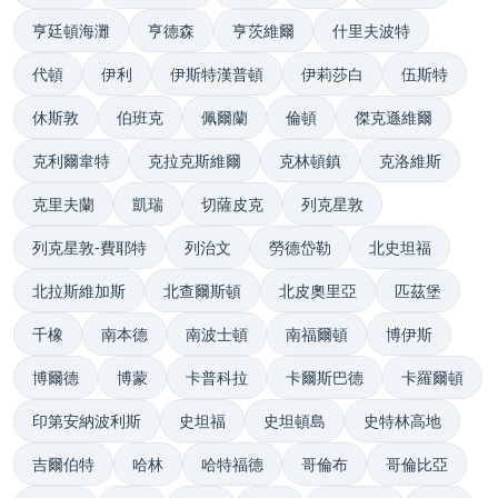
亨廷頓海灘
亨德森
亨茨維爾
什里夫波特
代頓
伊利
伊斯特漢普頓
伊莉莎白
伍斯特
休斯敦
伯班克
佩爾蘭
倫頓
傑克遜維爾
克利爾韋特
克拉克斯維爾
克林頓鎮
克洛維斯
克里夫蘭
凱瑞
切薩皮克
列克星敦
列克星敦-費耶特
列治文
勞德岱勒
北史坦福
北拉斯維加斯
北查爾斯頓
北皮奧里亞
匹茲堡
千橡
南本德
南波士頓
南福爾頓
博伊斯
博爾德
博蒙
卡普科拉
卡爾斯巴德
卡羅爾頓
印第安納波利斯
史坦福
史坦頓島
史特林高地
吉爾伯特
哈林
哈特福德
哥倫布
哥倫比亞