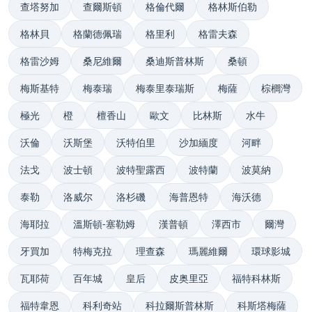
查塔努加
查爾斯頓
格倫代爾
格林斯伯勒
格林貝
格蘭德佩瑞
格里利
格雷夫森
格雷沙姆
桑尼維爾
桑迪斯普林斯
桑頓
梅斯基特
梅泰瑞
梅泰里泰瑞斯
梅薩
棕櫚灣
極光
橙
檀香山
歐文
比林斯
水牛
沃倫
沃斯堡
沃特伯里
沙加緬度
河畔
法戈
波士頓
波特聖露西
波特蘭
波莫納
泰勒
洛威尔
洛杉磯
海普恩特
海沃德
海耶拉
溫斯頓-塞勒姆
漢普頓
澤西市
爾灣
牙買加
特梅克拉
理查森
瑪麗維爾
環球影城
瓦耶荷
百年城
皇后
皮奥里亞
福特科林斯
福特韋恩
科利奇站
科拉爾斯普林斯
科斯塔梅薩