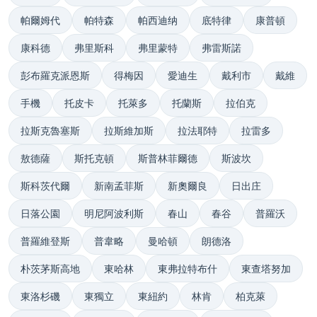
帕爾姆代
帕特森
帕西迪纳
底特律
康普頓
康科德
弗里斯科
弗里蒙特
弗雷斯諾
彭布羅克派恩斯
得梅因
愛迪生
戴利市
戴維
手機
托皮卡
托萊多
托蘭斯
拉伯克
拉斯克魯塞斯
拉斯維加斯
拉法耶特
拉雷多
敖德薩
斯托克頓
斯普林菲爾德
斯波坎
斯科茨代爾
新南孟菲斯
新奧爾良
日出庄
日落公園
明尼阿波利斯
春山
春谷
普羅沃
普羅維登斯
普韋略
曼哈頓
朗德洛
朴茨茅斯高地
東哈林
東弗拉特布什
東查塔努加
東洛杉磯
東獨立
東紐約
林肯
柏克萊