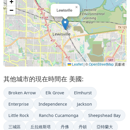
+
×
−
Lewisville
Leaflet
|
©
OpenStreetMap
貢獻者
其他城市的現在時間在 美國:
Broken Arrow
Elk Grove
Elmhurst
Enterprise
Independence
Jackson
Little Rock
Rancho Cucamonga
Sheepshead Bay
三城區
丘拉維斯塔
丹佛
丹頓
亞特蘭大