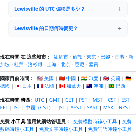
Lewisville 的 UTC 偏移是多少？
Lewisville 的日期何時變更？
現在時間 在 這些城市：
紐約市
·
倫敦
·
東京
·
巴黎
·
香港
·
新
加坡
·
杜拜
·
洛杉磯
·
上海
·
北京
·
悉尼
·
孟買
國家目前時間：
🇺🇸 美國
|
🇨🇳 中國
|
🇮🇳 印度
|
🇬🇧 英國
|
🇩🇪
德國
|
🇯🇵 日本
|
🇫🇷 法國
|
🇨🇦 加拿大
|
🇦🇺 澳洲
|
🇧🇷 巴西
|
現在時間
時區
:
UTC
|
GMT
|
CET
|
PST
|
MST
|
CST
|
EST
|
EET
|
IST
|
中國（CST）
|
JST
|
AEST
|
SAST
|
MSK
|
NZST
|
免費
小工具
適用於網站管理員：
免費模擬時鐘小工具
|
免費
數碼時鐘小工具
|
免費文字時鐘小工具
|
免費詞語時鐘小工具