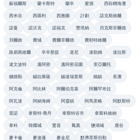
蘇福爾斯
蘭卡斯特
蘭辛
蜜酒
西棕櫚海灘
西米谷
西羅利
西雅圖
計劃
諾克斯維爾
諾曼
諾沃克
諾福克
豐塔納
貝克斯菲爾德
貝爾維
費城
費爾菲爾德
費耶特維爾
路易斯維爾
辛辛那提
道尼
達勒姆
達拉斯
達文波特
邁阿密
邁阿密花園
里亞爾托
錢德勒
錫拉庫薩
錫達瑞普斯
鐵鎮
長灘
阿克倫
阿比林
阿爾伯克基
阿爾罕布拉
阿瓦達
阿納海姆
阿靈頓
阿馬里略
阿默斯特
雷諾
韋斯特·喬丹
韋斯特谷市
韋斯科維納
韋科
韓國城
驚喜
鳳凰
鹽湖城
鹿谷
麥卡倫
麥迪遜
麥金尼
默弗里斯伯勒