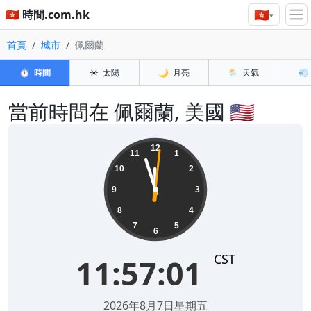
🇭🇰
🇭🇰 時間.com.hk
▾
首頁
城市
佩爾蘭
⏱️
時間
☀️
太陽
🌙
月亮
🌦️
天氣
💨
當前時間在 佩爾蘭, 美國 🇺🇸
11:57:02
12
11
1
10
2
9
3
8
4
7
5
6
CST
11:57:02
2026年8月7日星期五