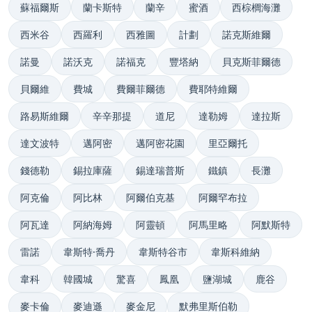
蘇福爾斯
蘭卡斯特
蘭辛
蜜酒
西棕櫚海灘
西米谷
西羅利
西雅圖
計劃
諾克斯維爾
諾曼
諾沃克
諾福克
豐塔納
貝克斯菲爾德
貝爾維
費城
費爾菲爾德
費耶特維爾
路易斯維爾
辛辛那提
道尼
達勒姆
達拉斯
達文波特
邁阿密
邁阿密花園
里亞爾托
錢德勒
錫拉庫薩
錫達瑞普斯
鐵鎮
長灘
阿克倫
阿比林
阿爾伯克基
阿爾罕布拉
阿瓦達
阿納海姆
阿靈頓
阿馬里略
阿默斯特
雷諾
韋斯特·喬丹
韋斯特谷市
韋斯科維納
韋科
韓國城
驚喜
鳳凰
鹽湖城
鹿谷
麥卡倫
麥迪遜
麥金尼
默弗里斯伯勒