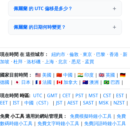
佩爾蘭 的 UTC 偏移是多少？
佩爾蘭 的日期何時變更？
現在時間 在 這些城市：
紐約市
·
倫敦
·
東京
·
巴黎
·
香港
·
新
加坡
·
杜拜
·
洛杉磯
·
上海
·
北京
·
悉尼
·
孟買
國家目前時間：
🇺🇸 美國
|
🇨🇳 中國
|
🇮🇳 印度
|
🇬🇧 英國
|
🇩🇪
德國
|
🇯🇵 日本
|
🇫🇷 法國
|
🇨🇦 加拿大
|
🇦🇺 澳洲
|
🇧🇷 巴西
|
現在時間
時區
:
UTC
|
GMT
|
CET
|
PST
|
MST
|
CST
|
EST
|
EET
|
IST
|
中國（CST）
|
JST
|
AEST
|
SAST
|
MSK
|
NZST
|
免費
小工具
適用於網站管理員：
免費模擬時鐘小工具
|
免費
數碼時鐘小工具
|
免費文字時鐘小工具
|
免費詞語時鐘小工具