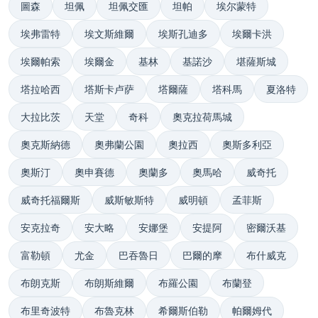
圖森
坦佩
坦佩交匯
坦帕
埃尔蒙特
埃弗雷特
埃文斯維爾
埃斯孔迪多
埃爾卡洪
埃爾帕索
埃爾金
基林
基諾沙
堪薩斯城
塔拉哈西
塔斯卡卢萨
塔爾薩
塔科馬
夏洛特
大拉比茨
天堂
奇科
奧克拉荷馬城
奧克斯納德
奧弗蘭公園
奧拉西
奧斯多利亞
奧斯汀
奧申賽德
奧蘭多
奧馬哈
威奇托
威奇托福爾斯
威斯敏斯特
威明頓
孟菲斯
安克拉奇
安大略
安娜堡
安提阿
密爾沃基
富勒頓
尤金
巴吞魯日
巴爾的摩
布什威克
布朗克斯
布朗斯維爾
布羅公園
布蘭登
布里奇波特
布魯克林
希爾斯伯勒
帕爾姆代