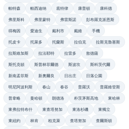
帕特森
帕西迪纳
底特律
康普頓
康科德
弗里斯科
弗里蒙特
弗雷斯諾
彭布羅克派恩斯
得梅因
愛迪生
戴利市
戴維
手機
托皮卡
托萊多
托蘭斯
拉伯克
拉斯克魯塞斯
拉斯維加斯
拉法耶特
拉雷多
敖德薩
斯托克頓
斯普林菲爾德
斯波坎
斯科茨代爾
新南孟菲斯
新奧爾良
日出庄
日落公園
明尼阿波利斯
春山
春谷
普羅沃
普羅維登斯
普韋略
曼哈頓
朗德洛
朴茨茅斯高地
東哈林
東弗拉特布什
東查塔努加
東洛杉磯
東獨立
東紐約
林肯
柏克萊
查塔努加
查爾斯頓