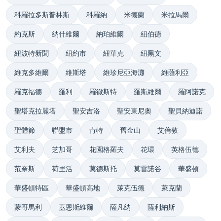
科羅拉多斯普林斯
科羅納
米德蘭
米拉馬爾
約克斯
納什維爾
納珀維爾
紐伯德
紐波特新聞
紐約市
紐華克
紐黑文
維克多維爾
維斯塔
維珍尼亞海灘
維薩利亞
羅克福德
羅利
羅徹斯特
羅斯維爾
羅阿諾克
聖塔克拉麗塔
聖安吉洛
聖安東尼奧
聖貝納迪諾
聖體節
聯盟市
肯特
舊金山
艾倫敦
艾利夫
芝加哥
花園格羅夫
花環
英格伍德
范奈斯
荷里活
莫德斯托
莫雷諾谷
華盛頓
華盛頓特區
華盛頓高地
萊克伍德
萊克蘭
蒙哥馬利
蓋恩斯維爾
薩凡納
薩利納斯