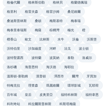
格倫代爾
格林斯伯勒
格林貝
格蘭德佩瑞
格里利
格雷夫森
格雷沙姆
桑尼維爾
桑迪斯普林斯
桑頓
梅斯基特
梅泰瑞
梅泰里泰瑞斯
梅薩
棕櫚灣
極光
橙
檀香山
歐文
比林斯
水牛
沃倫
沃斯堡
沃特伯里
沙加緬度
河畔
法戈
波士頓
波特聖露西
波特蘭
波莫納
泰勒
洛威尔
洛杉磯
海普恩特
海沃德
海耶拉
溫斯頓-塞勒姆
漢普頓
澤西市
爾灣
牙買加
特梅克拉
理查森
瑪麗維爾
環球影城
瓦耶荷
百年城
皇后
皮奥里亞
福特科林斯
福特韋恩
科利奇站
科拉爾斯普林斯
科斯塔梅薩