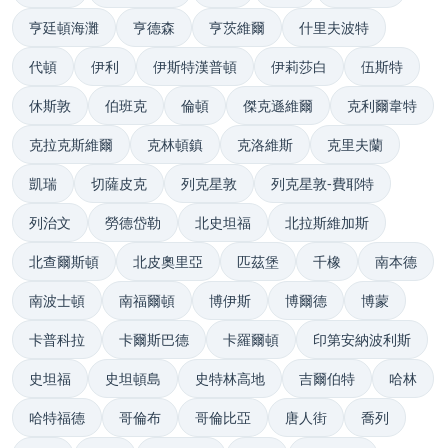
亨廷頓海灘
亨德森
亨茨維爾
什里夫波特
代頓
伊利
伊斯特漢普頓
伊莉莎白
伍斯特
休斯敦
伯班克
倫頓
傑克遜維爾
克利爾韋特
克拉克斯維爾
克林頓鎮
克洛維斯
克里夫蘭
凱瑞
切薩皮克
列克星敦
列克星敦-費耶特
列治文
勞德岱勒
北史坦福
北拉斯維加斯
北查爾斯頓
北皮奧里亞
匹茲堡
千橡
南本德
南波士頓
南福爾頓
博伊斯
博爾德
博蒙
卡普科拉
卡爾斯巴德
卡羅爾頓
印第安納波利斯
史坦福
史坦頓島
史特林高地
吉爾伯特
哈林
哈特福德
哥倫布
哥倫比亞
唐人街
喬列