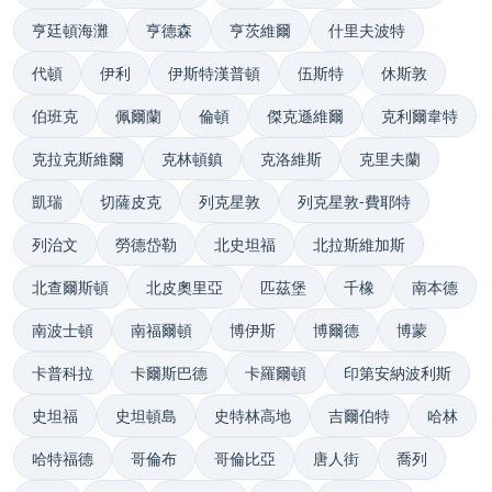
亨廷頓海灘
亨德森
亨茨維爾
什里夫波特
代頓
伊利
伊斯特漢普頓
伍斯特
休斯敦
伯班克
佩爾蘭
倫頓
傑克遜維爾
克利爾韋特
克拉克斯維爾
克林頓鎮
克洛維斯
克里夫蘭
凱瑞
切薩皮克
列克星敦
列克星敦-費耶特
列治文
勞德岱勒
北史坦福
北拉斯維加斯
北查爾斯頓
北皮奧里亞
匹茲堡
千橡
南本德
南波士頓
南福爾頓
博伊斯
博爾德
博蒙
卡普科拉
卡爾斯巴德
卡羅爾頓
印第安納波利斯
史坦福
史坦頓島
史特林高地
吉爾伯特
哈林
哈特福德
哥倫布
哥倫比亞
唐人街
喬列