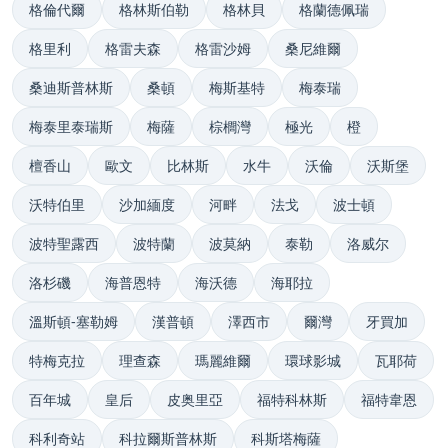
格倫代爾
格林斯伯勒
格林貝
格蘭德佩瑞
格里利
格雷夫森
格雷沙姆
桑尼維爾
桑迪斯普林斯
桑頓
梅斯基特
梅泰瑞
梅泰里泰瑞斯
梅薩
棕櫚灣
極光
橙
檀香山
歐文
比林斯
水牛
沃倫
沃斯堡
沃特伯里
沙加緬度
河畔
法戈
波士頓
波特聖露西
波特蘭
波莫納
泰勒
洛威尔
洛杉磯
海普恩特
海沃德
海耶拉
溫斯頓-塞勒姆
漢普頓
澤西市
爾灣
牙買加
特梅克拉
理查森
瑪麗維爾
環球影城
瓦耶荷
百年城
皇后
皮奥里亞
福特科林斯
福特韋恩
科利奇站
科拉爾斯普林斯
科斯塔梅薩