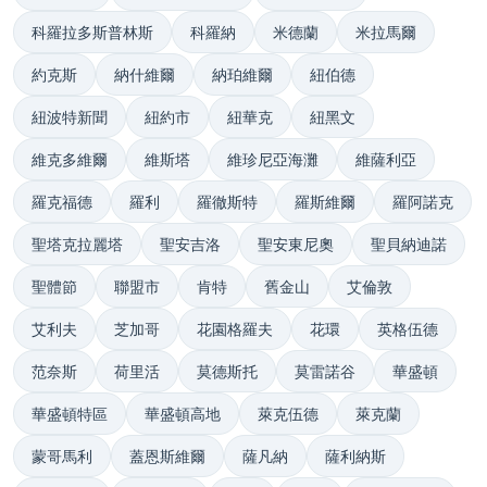
科羅拉多斯普林斯
科羅納
米德蘭
米拉馬爾
約克斯
納什維爾
納珀維爾
紐伯德
紐波特新聞
紐約市
紐華克
紐黑文
維克多維爾
維斯塔
維珍尼亞海灘
維薩利亞
羅克福德
羅利
羅徹斯特
羅斯維爾
羅阿諾克
聖塔克拉麗塔
聖安吉洛
聖安東尼奧
聖貝納迪諾
聖體節
聯盟市
肯特
舊金山
艾倫敦
艾利夫
芝加哥
花園格羅夫
花環
英格伍德
范奈斯
荷里活
莫德斯托
莫雷諾谷
華盛頓
華盛頓特區
華盛頓高地
萊克伍德
萊克蘭
蒙哥馬利
蓋恩斯維爾
薩凡納
薩利納斯