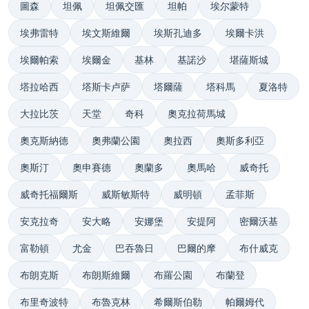
圖森
坦佩
坦佩交匯
坦帕
埃尔蒙特
埃弗雷特
埃文斯維爾
埃斯孔迪多
埃爾卡洪
埃爾帕索
埃爾金
基林
基諾沙
堪薩斯城
塔拉哈西
塔斯卡卢萨
塔爾薩
塔科馬
夏洛特
大拉比茨
天堂
奇科
奧克拉荷馬城
奧克斯納德
奧弗蘭公園
奧拉西
奧斯多利亞
奧斯汀
奧申賽德
奧蘭多
奧馬哈
威奇托
威奇托福爾斯
威斯敏斯特
威明頓
孟菲斯
安克拉奇
安大略
安娜堡
安提阿
密爾沃基
富勒頓
尤金
巴吞魯日
巴爾的摩
布什威克
布朗克斯
布朗斯維爾
布羅公園
布蘭登
布里奇波特
布魯克林
希爾斯伯勒
帕爾姆代