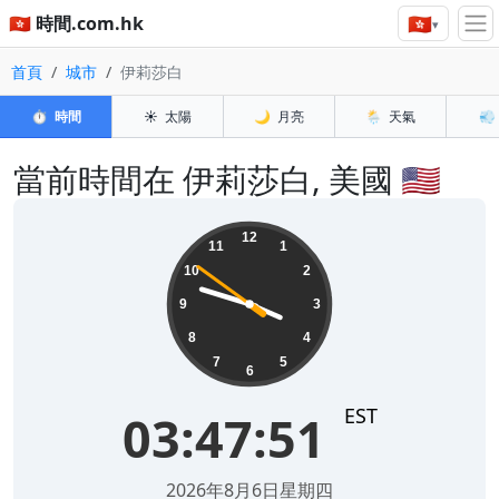
🇭🇰
🇭🇰 時間.com.hk
▾
首頁
城市
伊莉莎白
⏱️
時間
☀️
太陽
🌙
月亮
🌦️
天氣
💨
當前時間在 伊莉莎白, 美國 🇺🇸
03:47:52
12
11
1
10
2
9
3
8
4
7
5
6
EST
03:47:52
2026年8月6日星期四