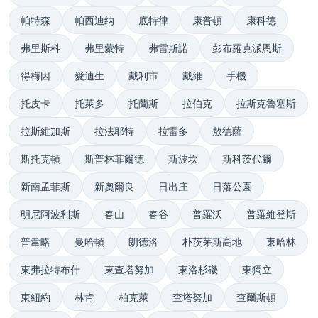
帕特森
帕西迪纳
底特律
康普頓
康科德
弗里斯科
弗里蒙特
弗雷斯諾
彭布羅克派恩斯
得梅因
愛迪生
戴利市
戴維
手機
托皮卡
托萊多
托蘭斯
拉伯克
拉斯克魯塞斯
拉斯維加斯
拉法耶特
拉雷多
敖德薩
斯托克頓
斯普林菲爾德
斯波坎
斯科茨代爾
新南孟菲斯
新奧爾良
日出庄
日落公園
明尼阿波利斯
春山
春谷
普羅沃
普羅維登斯
普韋略
曼哈頓
朗德洛
朴茨茅斯高地
東哈林
東弗拉特布什
東查塔努加
東洛杉磯
東獨立
東紐約
林肯
柏克萊
查塔努加
查爾斯頓