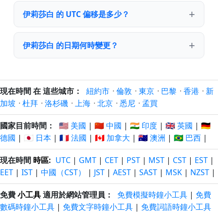
伊莉莎白 的 UTC 偏移是多少？
伊莉莎白 的日期何時變更？
現在時間 在 這些城市：
紐約市
·
倫敦
·
東京
·
巴黎
·
香港
·
新
加坡
·
杜拜
·
洛杉磯
·
上海
·
北京
·
悉尼
·
孟買
國家目前時間：
🇺🇸 美國
|
🇨🇳 中國
|
🇮🇳 印度
|
🇬🇧 英國
|
🇩🇪
德國
|
🇯🇵 日本
|
🇫🇷 法國
|
🇨🇦 加拿大
|
🇦🇺 澳洲
|
🇧🇷 巴西
|
現在時間
時區
:
UTC
|
GMT
|
CET
|
PST
|
MST
|
CST
|
EST
|
EET
|
IST
|
中國（CST）
|
JST
|
AEST
|
SAST
|
MSK
|
NZST
|
免費
小工具
適用於網站管理員：
免費模擬時鐘小工具
|
免費
數碼時鐘小工具
|
免費文字時鐘小工具
|
免費詞語時鐘小工具