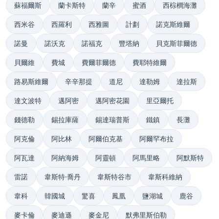
蘇福爾斯
蘭卡斯特
蘭辛
蜜酒
西棕櫚海灘
西米谷
西羅利
西雅圖
計劃
諾克斯維爾
諾曼
諾沃克
諾福克
豐塔納
貝克斯菲爾德
貝爾維
費城
費爾菲爾德
費耶特維爾
路易斯維爾
辛辛那提
道尼
達勒姆
達拉斯
達文波特
邁阿密
邁阿密花園
里亞爾托
錢德勒
錫拉庫薩
錫達瑞普斯
鐵鎮
長灘
阿克倫
阿比林
阿爾伯克基
阿爾罕布拉
阿瓦達
阿納海姆
阿靈頓
阿馬里略
阿默斯特
雷諾
韋斯特·喬丹
韋斯特谷市
韋斯科維納
韋科
韓國城
驚喜
鳳凰
鹽湖城
鹿谷
麥卡倫
麥迪遜
麥金尼
默弗里斯伯勒