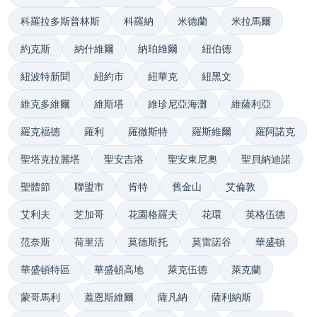
科羅拉多斯普林斯
科羅納
米德蘭
米拉馬爾
約克斯
納什維爾
納珀維爾
紐伯德
紐波特新聞
紐約市
紐華克
紐黑文
維克多維爾
維斯塔
維珍尼亞海灘
維薩利亞
羅克福德
羅利
羅徹斯特
羅斯維爾
羅阿諾克
聖塔克拉麗塔
聖安吉洛
聖安東尼奧
聖貝納迪諾
聖體節
聯盟市
肯特
舊金山
艾倫敦
艾利夫
芝加哥
花園格羅夫
花環
英格伍德
范奈斯
荷里活
莫德斯托
莫雷諾谷
華盛頓
華盛頓特區
華盛頓高地
萊克伍德
萊克蘭
蒙哥馬利
蓋恩斯維爾
薩凡納
薩利納斯