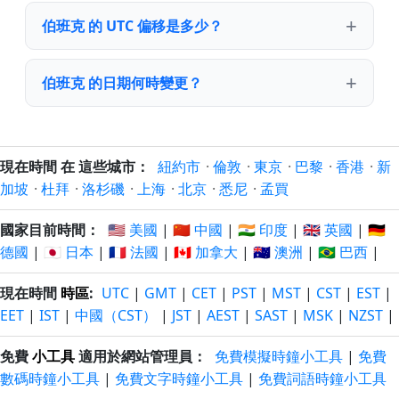
伯班克 的 UTC 偏移是多少？
伯班克 的日期何時變更？
現在時間 在 這些城市：
紐約市
·
倫敦
·
東京
·
巴黎
·
香港
·
新
加坡
·
杜拜
·
洛杉磯
·
上海
·
北京
·
悉尼
·
孟買
國家目前時間：
🇺🇸 美國
|
🇨🇳 中國
|
🇮🇳 印度
|
🇬🇧 英國
|
🇩🇪
德國
|
🇯🇵 日本
|
🇫🇷 法國
|
🇨🇦 加拿大
|
🇦🇺 澳洲
|
🇧🇷 巴西
|
現在時間
時區
:
UTC
|
GMT
|
CET
|
PST
|
MST
|
CST
|
EST
|
EET
|
IST
|
中國（CST）
|
JST
|
AEST
|
SAST
|
MSK
|
NZST
|
免費
小工具
適用於網站管理員：
免費模擬時鐘小工具
|
免費
數碼時鐘小工具
|
免費文字時鐘小工具
|
免費詞語時鐘小工具