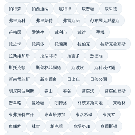
帕特森
帕西迪纳
底特律
康普頓
康科德
弗里斯科
弗里蒙特
弗雷斯諾
彭布羅克派恩斯
得梅因
愛迪生
戴利市
戴維
手機
托皮卡
托萊多
托蘭斯
拉伯克
拉斯克魯塞斯
拉斯維加斯
拉法耶特
拉雷多
敖德薩
斯托克頓
斯普林菲爾德
斯波坎
斯科茨代爾
新南孟菲斯
新奧爾良
日出庄
日落公園
明尼阿波利斯
春山
春谷
普羅沃
普羅維登斯
普韋略
曼哈頓
朗德洛
朴茨茅斯高地
東哈林
東弗拉特布什
東查塔努加
東洛杉磯
東獨立
東紐約
林肯
柏克萊
查塔努加
查爾斯頓