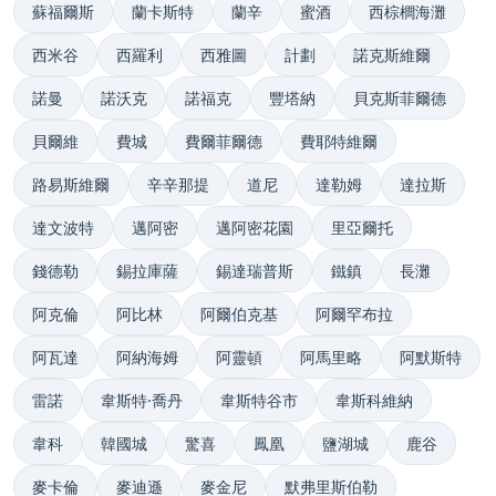
蘇福爾斯
蘭卡斯特
蘭辛
蜜酒
西棕櫚海灘
西米谷
西羅利
西雅圖
計劃
諾克斯維爾
諾曼
諾沃克
諾福克
豐塔納
貝克斯菲爾德
貝爾維
費城
費爾菲爾德
費耶特維爾
路易斯維爾
辛辛那提
道尼
達勒姆
達拉斯
達文波特
邁阿密
邁阿密花園
里亞爾托
錢德勒
錫拉庫薩
錫達瑞普斯
鐵鎮
長灘
阿克倫
阿比林
阿爾伯克基
阿爾罕布拉
阿瓦達
阿納海姆
阿靈頓
阿馬里略
阿默斯特
雷諾
韋斯特·喬丹
韋斯特谷市
韋斯科維納
韋科
韓國城
驚喜
鳳凰
鹽湖城
鹿谷
麥卡倫
麥迪遜
麥金尼
默弗里斯伯勒