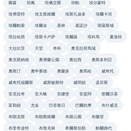
圖森
坦佩
坦佩交匯
坦帕
埃尔蒙特
埃弗雷特
埃文斯維爾
埃斯孔迪多
埃爾卡洪
埃爾帕索
埃爾金
基林
基諾沙
堪薩斯城
塔拉哈西
塔斯卡卢萨
塔爾薩
塔科馬
夏洛特
大拉比茨
天堂
奇科
奧克拉荷馬城
奧克斯納德
奧弗蘭公園
奧拉西
奧斯多利亞
奧斯汀
奧申賽德
奧蘭多
奧馬哈
威奇托
威奇托福爾斯
威斯敏斯特
威明頓
孟菲斯
安克拉奇
安大略
安娜堡
安提阿
密爾沃基
富勒頓
尤金
巴吞魯日
巴爾的摩
布什威克
布朗克斯
布朗斯維爾
布羅公園
布蘭登
布里奇波特
布魯克林
希爾斯伯勒
帕爾姆代