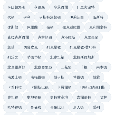
亨廷頓海灘
亨德森
亨茨維爾
什里夫波特
代頓
伊利
伊斯特漢普頓
伊莉莎白
伍斯特
休斯敦
佩爾蘭
倫頓
傑克遜維爾
克利爾韋特
克拉克斯維爾
克林頓鎮
克洛維斯
克里夫蘭
凱瑞
切薩皮克
列克星敦
列克星敦-費耶特
列治文
勞德岱勒
北史坦福
北拉斯維加斯
北查爾斯頓
北皮奧里亞
匹茲堡
千橡
南本德
南波士頓
南福爾頓
博伊斯
博爾德
博蒙
卡普科拉
卡爾斯巴德
卡羅爾頓
印第安納波利斯
史坦福
史坦頓島
史特林高地
吉爾伯特
哈林
哈特福德
哥倫布
哥倫比亞
唐人街
喬列