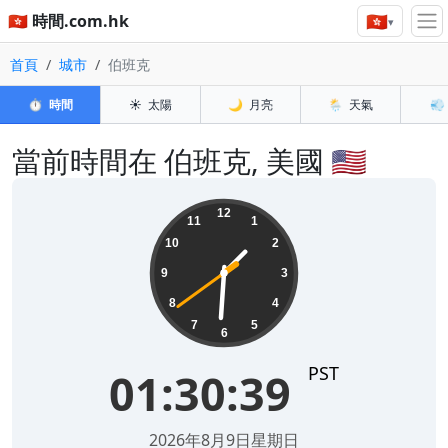
🇭🇰
🇭🇰 時間.com.hk
▾
首頁
城市
伯班克
⏱️
時間
☀️
太陽
🌙
月亮
🌦️
天氣
💨
當前時間在 伯班克, 美國 🇺🇸
01:30:39
12
11
1
10
2
9
3
8
4
7
5
6
PST
01:30:39
2026年8月9日星期日