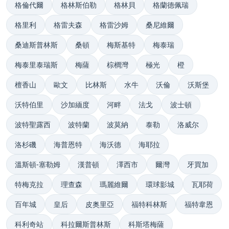
格倫代爾
格林斯伯勒
格林貝
格蘭德佩瑞
格里利
格雷夫森
格雷沙姆
桑尼維爾
桑迪斯普林斯
桑頓
梅斯基特
梅泰瑞
梅泰里泰瑞斯
梅薩
棕櫚灣
極光
橙
檀香山
歐文
比林斯
水牛
沃倫
沃斯堡
沃特伯里
沙加緬度
河畔
法戈
波士頓
波特聖露西
波特蘭
波莫納
泰勒
洛威尔
洛杉磯
海普恩特
海沃德
海耶拉
溫斯頓-塞勒姆
漢普頓
澤西市
爾灣
牙買加
特梅克拉
理查森
瑪麗維爾
環球影城
瓦耶荷
百年城
皇后
皮奥里亞
福特科林斯
福特韋恩
科利奇站
科拉爾斯普林斯
科斯塔梅薩