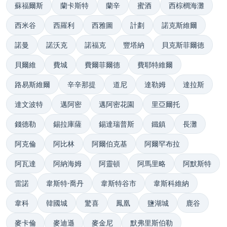
蘇福爾斯
蘭卡斯特
蘭辛
蜜酒
西棕櫚海灘
西米谷
西羅利
西雅圖
計劃
諾克斯維爾
諾曼
諾沃克
諾福克
豐塔納
貝克斯菲爾德
貝爾維
費城
費爾菲爾德
費耶特維爾
路易斯維爾
辛辛那提
道尼
達勒姆
達拉斯
達文波特
邁阿密
邁阿密花園
里亞爾托
錢德勒
錫拉庫薩
錫達瑞普斯
鐵鎮
長灘
阿克倫
阿比林
阿爾伯克基
阿爾罕布拉
阿瓦達
阿納海姆
阿靈頓
阿馬里略
阿默斯特
雷諾
韋斯特·喬丹
韋斯特谷市
韋斯科維納
韋科
韓國城
驚喜
鳳凰
鹽湖城
鹿谷
麥卡倫
麥迪遜
麥金尼
默弗里斯伯勒