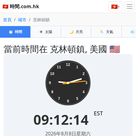
🇭🇰
🇭🇰 時間.com.hk
▾
首頁
城市
克林頓鎮
⏱️
時間
☀️
太陽
🌙
月亮
🌦️
天氣
💨
當前時間在 克林頓鎮, 美國 🇺🇸
09:12:14
12
11
1
10
2
9
3
8
4
7
5
6
EST
09:12:14
2026年8月8日星期六