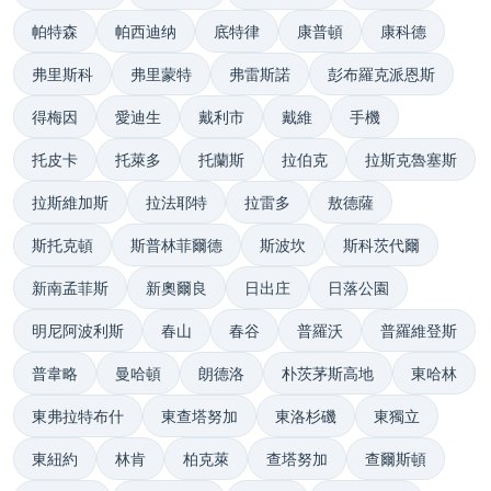
帕特森
帕西迪纳
底特律
康普頓
康科德
弗里斯科
弗里蒙特
弗雷斯諾
彭布羅克派恩斯
得梅因
愛迪生
戴利市
戴維
手機
托皮卡
托萊多
托蘭斯
拉伯克
拉斯克魯塞斯
拉斯維加斯
拉法耶特
拉雷多
敖德薩
斯托克頓
斯普林菲爾德
斯波坎
斯科茨代爾
新南孟菲斯
新奧爾良
日出庄
日落公園
明尼阿波利斯
春山
春谷
普羅沃
普羅維登斯
普韋略
曼哈頓
朗德洛
朴茨茅斯高地
東哈林
東弗拉特布什
東查塔努加
東洛杉磯
東獨立
東紐約
林肯
柏克萊
查塔努加
查爾斯頓