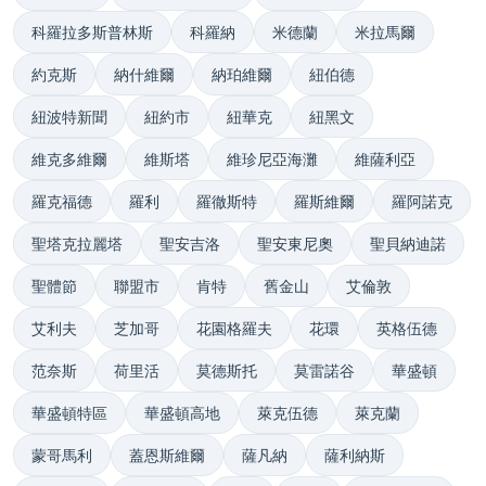
科羅拉多斯普林斯
科羅納
米德蘭
米拉馬爾
約克斯
納什維爾
納珀維爾
紐伯德
紐波特新聞
紐約市
紐華克
紐黑文
維克多維爾
維斯塔
維珍尼亞海灘
維薩利亞
羅克福德
羅利
羅徹斯特
羅斯維爾
羅阿諾克
聖塔克拉麗塔
聖安吉洛
聖安東尼奧
聖貝納迪諾
聖體節
聯盟市
肯特
舊金山
艾倫敦
艾利夫
芝加哥
花園格羅夫
花環
英格伍德
范奈斯
荷里活
莫德斯托
莫雷諾谷
華盛頓
華盛頓特區
華盛頓高地
萊克伍德
萊克蘭
蒙哥馬利
蓋恩斯維爾
薩凡納
薩利納斯