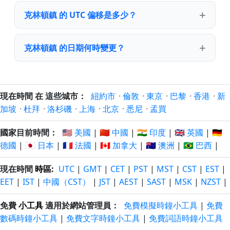
克林頓鎮 的 UTC 偏移是多少？
克林頓鎮 的日期何時變更？
現在時間 在 這些城市：
紐約市
·
倫敦
·
東京
·
巴黎
·
香港
·
新
加坡
·
杜拜
·
洛杉磯
·
上海
·
北京
·
悉尼
·
孟買
國家目前時間：
🇺🇸 美國
|
🇨🇳 中國
|
🇮🇳 印度
|
🇬🇧 英國
|
🇩🇪
德國
|
🇯🇵 日本
|
🇫🇷 法國
|
🇨🇦 加拿大
|
🇦🇺 澳洲
|
🇧🇷 巴西
|
現在時間
時區
:
UTC
|
GMT
|
CET
|
PST
|
MST
|
CST
|
EST
|
EET
|
IST
|
中國（CST）
|
JST
|
AEST
|
SAST
|
MSK
|
NZST
|
免費
小工具
適用於網站管理員：
免費模擬時鐘小工具
|
免費
數碼時鐘小工具
|
免費文字時鐘小工具
|
免費詞語時鐘小工具