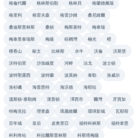
格倫代爾
格林斯伯勒
格林貝
格蘭德佩瑞
格里利
格雷夫森
格雷沙姆
桑尼維爾
桑迪斯普林斯
桑頓
梅斯基特
梅泰瑞
梅泰里泰瑞斯
梅薩
棕櫚灣
極光
橙
檀香山
歐文
比林斯
水牛
沃倫
沃斯堡
沃特伯里
沙加緬度
河畔
法戈
波士頓
波特聖露西
波特蘭
波莫納
泰勒
洛威尔
洛杉磯
海普恩特
海沃德
海耶拉
溫斯頓-塞勒姆
漢普頓
澤西市
爾灣
牙買加
特梅克拉
理查森
瑪麗維爾
環球影城
瓦耶荷
百年城
皇后
皮奥里亞
福特科林斯
福特韋恩
科利奇站
科拉爾斯普林斯
科斯塔梅薩