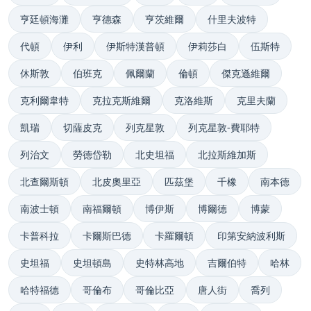
亨廷頓海灘
亨德森
亨茨維爾
什里夫波特
代頓
伊利
伊斯特漢普頓
伊莉莎白
伍斯特
休斯敦
伯班克
佩爾蘭
倫頓
傑克遜維爾
克利爾韋特
克拉克斯維爾
克洛維斯
克里夫蘭
凱瑞
切薩皮克
列克星敦
列克星敦-費耶特
列治文
勞德岱勒
北史坦福
北拉斯維加斯
北查爾斯頓
北皮奧里亞
匹茲堡
千橡
南本德
南波士頓
南福爾頓
博伊斯
博爾德
博蒙
卡普科拉
卡爾斯巴德
卡羅爾頓
印第安納波利斯
史坦福
史坦頓島
史特林高地
吉爾伯特
哈林
哈特福德
哥倫布
哥倫比亞
唐人街
喬列