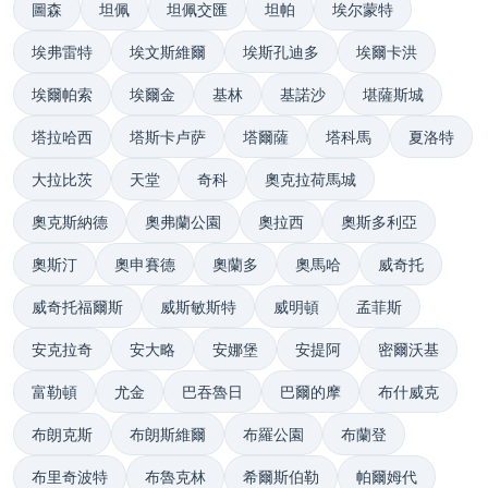
圖森
坦佩
坦佩交匯
坦帕
埃尔蒙特
埃弗雷特
埃文斯維爾
埃斯孔迪多
埃爾卡洪
埃爾帕索
埃爾金
基林
基諾沙
堪薩斯城
塔拉哈西
塔斯卡卢萨
塔爾薩
塔科馬
夏洛特
大拉比茨
天堂
奇科
奧克拉荷馬城
奧克斯納德
奧弗蘭公園
奧拉西
奧斯多利亞
奧斯汀
奧申賽德
奧蘭多
奧馬哈
威奇托
威奇托福爾斯
威斯敏斯特
威明頓
孟菲斯
安克拉奇
安大略
安娜堡
安提阿
密爾沃基
富勒頓
尤金
巴吞魯日
巴爾的摩
布什威克
布朗克斯
布朗斯維爾
布羅公園
布蘭登
布里奇波特
布魯克林
希爾斯伯勒
帕爾姆代