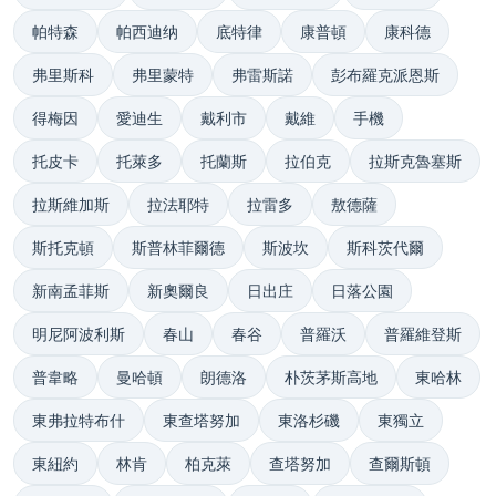
帕特森
帕西迪纳
底特律
康普頓
康科德
弗里斯科
弗里蒙特
弗雷斯諾
彭布羅克派恩斯
得梅因
愛迪生
戴利市
戴維
手機
托皮卡
托萊多
托蘭斯
拉伯克
拉斯克魯塞斯
拉斯維加斯
拉法耶特
拉雷多
敖德薩
斯托克頓
斯普林菲爾德
斯波坎
斯科茨代爾
新南孟菲斯
新奧爾良
日出庄
日落公園
明尼阿波利斯
春山
春谷
普羅沃
普羅維登斯
普韋略
曼哈頓
朗德洛
朴茨茅斯高地
東哈林
東弗拉特布什
東查塔努加
東洛杉磯
東獨立
東紐約
林肯
柏克萊
查塔努加
查爾斯頓