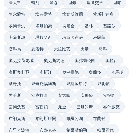
唐人街
喬列
圖森
坦佩
坦佩交匯
坦帕
埃尔蒙特
埃弗雷特
埃文斯維爾
埃斯孔迪多
埃爾卡洪
埃爾帕索
埃爾金
基林
基諾沙
堪薩斯城
塔拉哈西
塔斯卡卢萨
塔爾薩
塔科馬
夏洛特
大拉比茨
天堂
奇科
奧克拉荷馬城
奧克斯納德
奧弗蘭公園
奧拉西
奧斯多利亞
奧斯汀
奧申賽德
奧蘭多
奧馬哈
威奇托
威奇托福爾斯
威斯敏斯特
威明頓
孟菲斯
安克拉奇
安大略
安娜堡
安提阿
密爾沃基
富勒頓
尤金
巴爾的摩
布什威克
布朗克斯
布朗斯維爾
布羅公園
布蘭登
布里奇波特
布魯克林
希爾斯伯勒
帕爾姆代