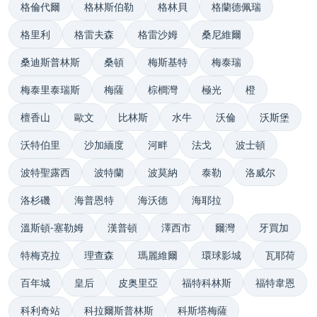
格倫代爾
格林斯伯勒
格林貝
格蘭德佩瑞
格里利
格雷夫森
格雷沙姆
桑尼維爾
桑迪斯普林斯
桑頓
梅斯基特
梅泰瑞
梅泰里泰瑞斯
梅薩
棕櫚灣
極光
橙
檀香山
歐文
比林斯
水牛
沃倫
沃斯堡
沃特伯里
沙加緬度
河畔
法戈
波士頓
波特聖露西
波特蘭
波莫納
泰勒
洛威尔
洛杉磯
海普恩特
海沃德
海耶拉
溫斯頓-塞勒姆
漢普頓
澤西市
爾灣
牙買加
特梅克拉
理查森
瑪麗維爾
環球影城
瓦耶荷
百年城
皇后
皮奥里亞
福特科林斯
福特韋恩
科利奇站
科拉爾斯普林斯
科斯塔梅薩