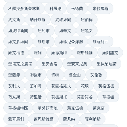
科羅拉多斯普林斯
科羅納
米德蘭
米拉馬爾
約克斯
納什維爾
納珀維爾
紐伯德
紐波特新聞
紐約市
紐華克
紐黑文
維克多維爾
維斯塔
維珍尼亞海灘
維薩利亞
羅克福德
羅利
羅徹斯特
羅斯維爾
羅阿諾克
聖塔克拉麗塔
聖安吉洛
聖安東尼奧
聖貝納迪諾
聖體節
聯盟市
肯特
舊金山
艾倫敦
艾利夫
芝加哥
花園格羅夫
花環
英格伍德
范奈斯
荷里活
莫德斯托
莫雷諾谷
華盛頓
華盛頓特區
華盛頓高地
萊克伍德
萊克蘭
蒙哥馬利
蓋恩斯維爾
薩凡納
薩利納斯