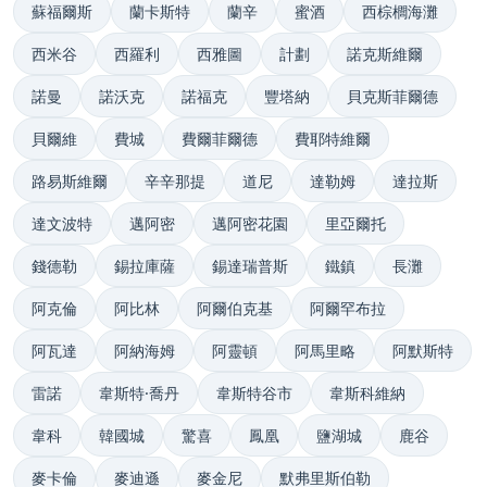
蘇福爾斯
蘭卡斯特
蘭辛
蜜酒
西棕櫚海灘
西米谷
西羅利
西雅圖
計劃
諾克斯維爾
諾曼
諾沃克
諾福克
豐塔納
貝克斯菲爾德
貝爾維
費城
費爾菲爾德
費耶特維爾
路易斯維爾
辛辛那提
道尼
達勒姆
達拉斯
達文波特
邁阿密
邁阿密花園
里亞爾托
錢德勒
錫拉庫薩
錫達瑞普斯
鐵鎮
長灘
阿克倫
阿比林
阿爾伯克基
阿爾罕布拉
阿瓦達
阿納海姆
阿靈頓
阿馬里略
阿默斯特
雷諾
韋斯特·喬丹
韋斯特谷市
韋斯科維納
韋科
韓國城
驚喜
鳳凰
鹽湖城
鹿谷
麥卡倫
麥迪遜
麥金尼
默弗里斯伯勒