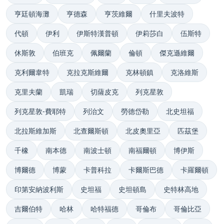
亨廷頓海灘
亨德森
亨茨維爾
什里夫波特
代頓
伊利
伊斯特漢普頓
伊莉莎白
伍斯特
休斯敦
伯班克
佩爾蘭
倫頓
傑克遜維爾
克利爾韋特
克拉克斯維爾
克林頓鎮
克洛維斯
克里夫蘭
凱瑞
切薩皮克
列克星敦
列克星敦-費耶特
列治文
勞德岱勒
北史坦福
北拉斯維加斯
北查爾斯頓
北皮奧里亞
匹茲堡
千橡
南本德
南波士頓
南福爾頓
博伊斯
博爾德
博蒙
卡普科拉
卡爾斯巴德
卡羅爾頓
印第安納波利斯
史坦福
史坦頓島
史特林高地
吉爾伯特
哈林
哈特福德
哥倫布
哥倫比亞