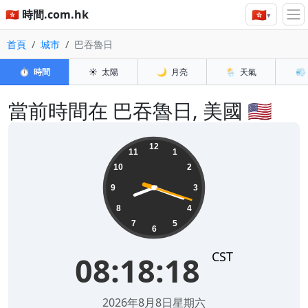
🇭🇰
🇭🇰 時間.com.hk
▾
首頁
城市
巴吞魯日
⏱️
時間
☀️
太陽
🌙
月亮
🌦️
天氣
💨
當前時間在 巴吞魯日, 美國 🇺🇸
08:18:18
12
11
1
10
2
9
3
8
4
7
5
6
CST
08:18:18
2026年8月8日星期六