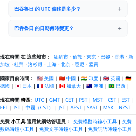
巴吞魯日 的 UTC 偏移是多少？
巴吞魯日 的日期何時變更？
現在時間 在 這些城市：
紐約市
·
倫敦
·
東京
·
巴黎
·
香港
·
新
加坡
·
杜拜
·
洛杉磯
·
上海
·
北京
·
悉尼
·
孟買
國家目前時間：
🇺🇸 美國
|
🇨🇳 中國
|
🇮🇳 印度
|
🇬🇧 英國
|
🇩🇪
德國
|
🇯🇵 日本
|
🇫🇷 法國
|
🇨🇦 加拿大
|
🇦🇺 澳洲
|
🇧🇷 巴西
|
現在時間
時區
:
UTC
|
GMT
|
CET
|
PST
|
MST
|
CST
|
EST
|
EET
|
IST
|
中國（CST）
|
JST
|
AEST
|
SAST
|
MSK
|
NZST
|
免費
小工具
適用於網站管理員：
免費模擬時鐘小工具
|
免費
數碼時鐘小工具
|
免費文字時鐘小工具
|
免費詞語時鐘小工具