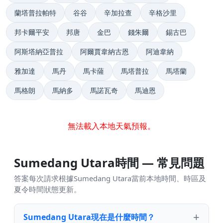
蘭塔普拉帕特
谷谷
辛加拉查
辛格沙里
邦卡爾平安
邦唐
金巴
錢朱爾
錫古巴
阿斯塔納亞普拉
阿爾賈韋納古恩
阿迪韋納
雅加達
馬丹
馬卡薩
馬塔普拉
馬塔蘭
馬格朗
馬納多
馬諾瓦奇
馬迪恩
無法載入本地天氣預報。
Sumedang Utara時間 — 常見問題
答案每次請求根據Sumedang Utara當前本地時間、時區及
夏令時間狀態更新。
Sumedang Utara現在是什麼時間？