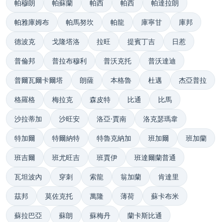
帕穆朗
帕蘇蘭
帕西
帕西
帕達拉朗
帕雅庫姆布
帕馬努坎
帕龍
庫寧甘
庫邦
德波克
戈隆塔洛
拉旺
提賓丁吉
日惹
普倫邦
普拉布穆利
普沃克托
普沃達迪
普爾瓦爾卡爾塔
朗薩
本格魯
杜邁
杰亞普拉
格羅格
梅拉克
森皮特
比通
比馬
沙拉蒂加
沙旺安
洛亞·賈南
洛克瑟瑪韋
特加爾
特爾納特
特魯克納加
班加爾
班加蘭
班吉爾
班尤旺吉
班賈伊
班達爾蘭普通
瓦坦波內
穿刺
索龍
翁加蘭
肯達里
茲邦
莫佐克托
萬隆
薄荷
蘇卡布米
蘇拉巴亞
蘇朗
蘇梅丹
蘭卡斯比通