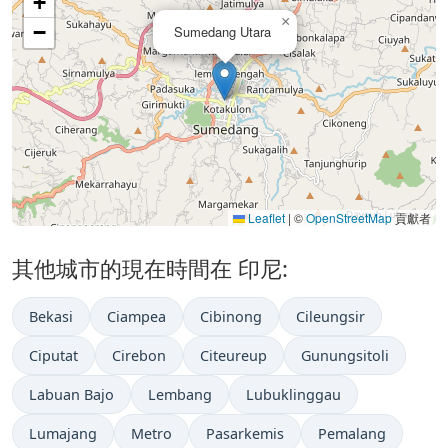
+
×
−
Sumedang Utara
Leaflet
|
©
OpenStreetMap
貢獻者
其他城市的現在時間在 印尼:
Bekasi
Ciampea
Cibinong
Cileungsir
Ciputat
Cirebon
Citeureup
Gunungsitoli
Labuan Bajo
Lembang
Lubuklinggau
Lumajang
Metro
Pasarkemis
Pemalang