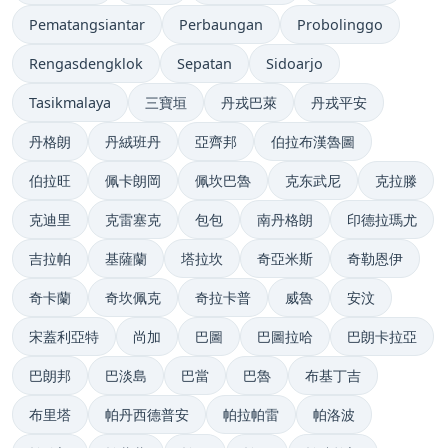
Pematangsiantar
Perbaungan
Probolinggo
Rengasdengklok
Sepatan
Sidoarjo
Tasikmalaya
三寶垣
丹戎巴萊
丹戎平安
丹格朗
丹絨班丹
亞齊邦
伯拉布漢魯圖
伯拉旺
佩卡朗岡
佩坎巴魯
克东武尼
克拉滕
克迪里
克雷塞克
包包
南丹格朗
印德拉瑪尤
吉拉帕
基薩蘭
塔拉坎
奇亞米斯
奇勒恩伊
奇卡蘭
奇坎佩克
奇拉卡普
威魯
安汶
宋蓋利亞特
尚加
巴圖
巴圖拉哈
巴朗卡拉亞
巴朗邦
巴淡島
巴當
巴魯
布基丁吉
布里塔
帕丹西德普安
帕拉帕雷
帕洛波