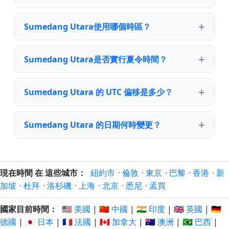
Sumedang Utara使用哪個時區？
Sumedang Utara是否實行夏令時間？
Sumedang Utara 的 UTC 偏移是多少？
Sumedang Utara 的日期何時變更？
現在時間 在 這些城市：
紐約市
·
倫敦
·
東京
·
巴黎
·
香港
·
新
加坡
·
杜拜
·
洛杉磯
·
上海
·
北京
·
悉尼
·
孟買
國家目前時間：
🇺🇸 美國
|
🇨🇳 中國
|
🇮🇳 印度
|
🇬🇧 英國
|
🇩🇪
德國
|
🇯🇵 日本
|
🇫🇷 法國
|
🇨🇦 加拿大
|
🇦🇺 澳洲
|
🇧🇷 巴西
|