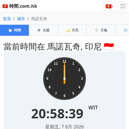
🇭🇰
🇭🇰 時間.com.hk
▾
首頁
城市
馬諾瓦奇
⏱️
時間
☀️
太陽
🌙
月亮
🌦️
天氣
💨
當前時間在 馬諾瓦奇, 印尼 🇮🇩
15:51:55
12
11
1
10
2
9
3
8
4
7
5
6
WIT
15:51:55
2026年8月8日星期六