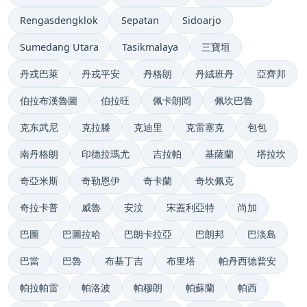
Rengasdengklok
Sepatan
Sidoarjo
Sumedang Utara
Tasikmalaya
三寶垣
丹戎巴萊
丹戎平安
丹格朗
丹絨班丹
亞齊邦
伯拉布漢魯圖
伯拉旺
佩卡朗岡
佩坎巴魯
克东武尼
克拉滕
克迪里
克雷塞克
包包
南丹格朗
印德拉瑪尤
吉拉帕
基薩蘭
塔拉坎
奇亞米斯
奇勒恩伊
奇卡蘭
奇坎佩克
奇拉卡普
威魯
安汶
宋蓋利亞特
尚加
巴圖
巴圖拉哈
巴朗卡拉亞
巴朗邦
巴淡島
巴當
巴魯
布基丁吉
布里塔
帕丹西德普安
帕拉帕雷
帕洛波
帕穆朗
帕蘇蘭
帕西