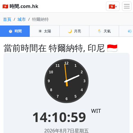
🇭🇰
🇭🇰 時間.com.hk
▾
首頁
城市
特爾納特
⏱️
時間
☀️
太陽
🌙
月亮
🌦️
天氣
💨
當前時間在 特爾納特, 印尼 🇮🇩
14:10:59
12
11
1
10
2
9
3
8
4
7
5
6
WIT
14:10:59
2026年8月7日星期五