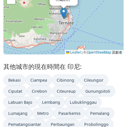
Leaflet
|
©
OpenStreetMap
貢獻者
其他城市的現在時間在 印尼:
Bekasi
Ciampea
Cibinong
Cileungsir
Ciputat
Cirebon
Citeureup
Gunungsitoli
Labuan Bajo
Lembang
Lubuklinggau
Lumajang
Metro
Pasarkemis
Pemalang
Pematangsiantar
Perbaungan
Probolinggo