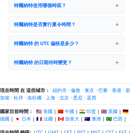
特爾納特使用哪個時區？
特爾納特是否實行夏令時間？
特爾納特 的 UTC 偏移是多少？
特爾納特 的日期何時變更？
現在時間 在 這些城市：
紐約市
·
倫敦
·
東京
·
巴黎
·
香港
·
新
加坡
·
杜拜
·
洛杉磯
·
上海
·
北京
·
悉尼
·
孟買
國家目前時間：
🇺🇸 美國
|
🇨🇳 中國
|
🇮🇳 印度
|
🇬🇧 英國
|
🇩🇪
德國
|
🇯🇵 日本
|
🇫🇷 法國
|
🇨🇦 加拿大
|
🇦🇺 澳洲
|
🇧🇷 巴西
|
現在時間
時區
:
UTC
|
GMT
|
CET
|
PST
|
MST
|
CST
|
EST
|