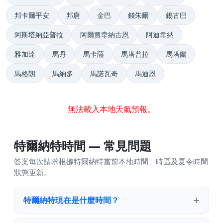
邦卡爾平安
邦唐
金巴
錢朱爾
錫古巴
阿斯塔納亞普拉
阿爾賈韋納古恩
阿迪韋納
雅加達
馬丹
馬卡薩
馬塔普拉
馬塔蘭
馬格朗
馬納多
馬諾瓦奇
馬迪恩
無法載入本地天氣預報。
特爾納特時間 — 常見問題
答案每次請求根據特爾納特當前本地時間、時區及夏令時間
狀態更新。
特爾納特現在是什麼時間？