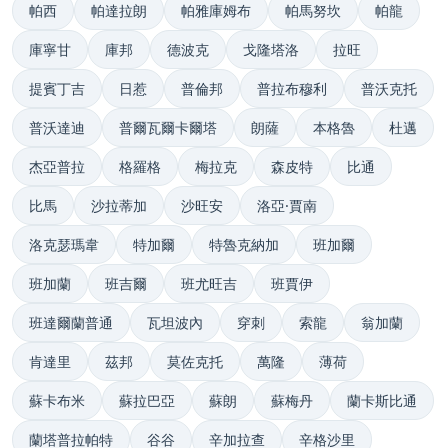
帕西
帕達拉朗
帕雅庫姆布
帕馬努坎
帕龍
庫寧甘
庫邦
德波克
戈隆塔洛
拉旺
提賓丁吉
日惹
普倫邦
普拉布穆利
普沃克托
普沃達迪
普爾瓦爾卡爾塔
朗薩
本格魯
杜邁
杰亞普拉
格羅格
梅拉克
森皮特
比通
比馬
沙拉蒂加
沙旺安
洛亞·賈南
洛克瑟瑪韋
特加爾
特魯克納加
班加爾
班加蘭
班吉爾
班尤旺吉
班賈伊
班達爾蘭普通
瓦坦波內
穿刺
索龍
翁加蘭
肯達里
茲邦
莫佐克托
萬隆
薄荷
蘇卡布米
蘇拉巴亞
蘇朗
蘇梅丹
蘭卡斯比通
蘭塔普拉帕特
谷谷
辛加拉查
辛格沙里