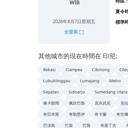
時區
WIB
夏令
2026年8月7日星期五
標準時
⛶
全螢幕
其他城市的現在時間在 印尼:
Bekasi
Ciampea
Cibinong
Cile
Lubuklinggau
Lumajang
Metro
Sepatan
Sidoarjo
Sumedang Utara
佩卡朗岡
佩坎巴魯
克东武尼
克
奇亞米斯
奇勒恩伊
奇卡蘭
奇坎
巴淡島
巴當
巴魯
布基丁吉