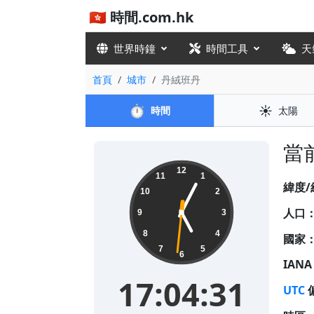
🇭🇰 時間.com.hk
世界時鐘
時間工具
天
首頁
城市
丹絨班丹
⏱️
☀️
時間
太陽
當前
17:04:31
12
11
1
緯度/
10
2
人口
9
3
8
4
國家
7
5
6
IAN
17:04:31
UTC