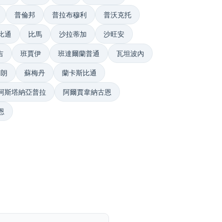
普倫邦
普拉布穆利
普沃克托
比通
比馬
沙拉蒂加
沙旺安
吉
班賈伊
班達爾蘭普通
瓦坦波內
蘇朗
蘇梅丹
蘭卡斯比通
阿斯塔納亞普拉
阿爾賈韋納古恩
恩