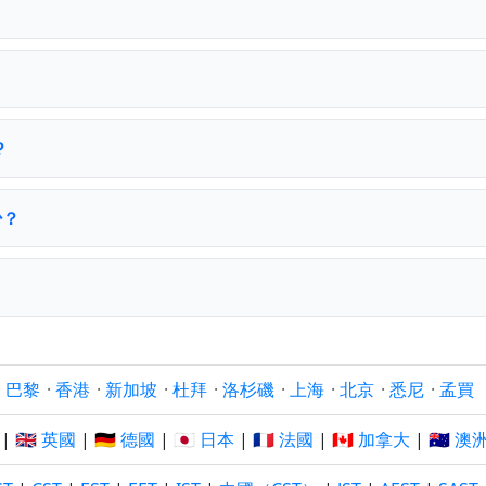
？
少？
·
巴黎
·
香港
·
新加坡
·
杜拜
·
洛杉磯
·
上海
·
北京
·
悉尼
·
孟買
|
🇬🇧 英國
|
🇩🇪 德國
|
🇯🇵 日本
|
🇫🇷 法國
|
🇨🇦 加拿大
|
🇦🇺 澳