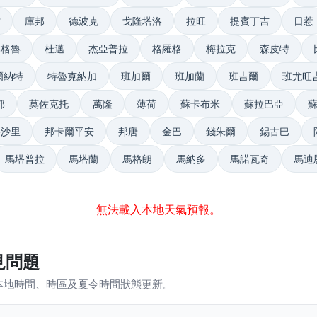
甘
庫邦
德波克
戈隆塔洛
拉旺
提賓丁吉
日惹
本格魯
杜邁
杰亞普拉
格羅格
梅拉克
森皮特
爾納特
特魯克納加
班加爾
班加蘭
班吉爾
班尤旺
邦
莫佐克托
萬隆
薄荷
蘇卡布米
蘇拉巴亞
格沙里
邦卡爾平安
邦唐
金巴
錢朱爾
錫古巴
馬塔普拉
馬塔蘭
馬格朗
馬納多
馬諾瓦奇
馬迪
無法載入本地天氣預報。
見問題
本地時間、時區及夏令時間狀態更新。