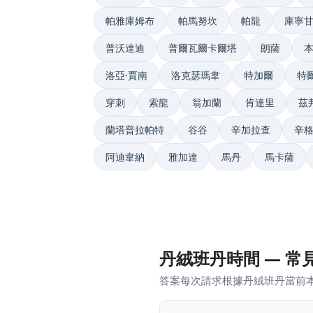
帕雅庫姆布
帕馬努坎
帕龍
庫寧
普沃達迪
普爾瓦爾卡爾塔
朗薩
洛亞·賈南
洛克瑟瑪韋
特加爾
特
穿刺
索龍
翁加蘭
肯達里
茲
蘭塔普拉帕特
谷谷
辛加拉查
辛
阿迪韋納
雅加達
馬丹
馬卡薩
丹絨班丹時間 — 常
答案每次請求根據丹絨班丹當前