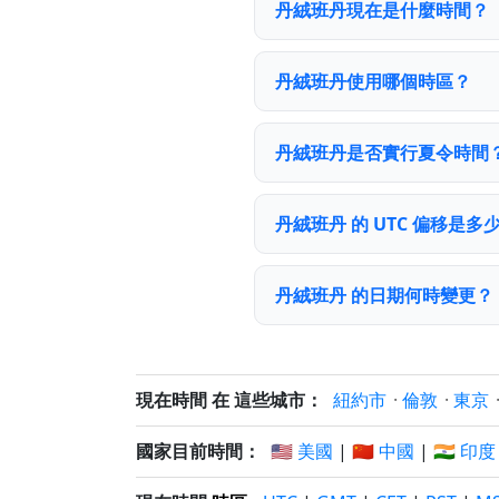
丹絨班丹現在是什麼時間？
丹絨班丹使用哪個時區？
丹絨班丹是否實行夏令時間
丹絨班丹 的 UTC 偏移是多
丹絨班丹 的日期何時變更？
現在時間 在 這些城市：
紐約市
·
倫敦
·
東京
國家目前時間：
🇺🇸 美國
|
🇨🇳 中國
|
🇮🇳 印度