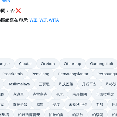
：
WIB
時間：
否
❌
區縮寫在 印尼:
WIB
,
WIT
,
WITA
ungsir
Ciputat
Cirebon
Citeureup
Gunungsitoli
Pasarkemis
Pemalang
Pematangsiantar
Perbaung
Tasikmalaya
三寶垣
丹戎巴萊
丹戎平安
丹格朗
拉滕
克迪里
克雷塞克
包包
南丹格朗
印德拉瑪尤
佩克
奇拉卡普
威魯
安汶
宋蓋利亞特
尚加
巴
布里塔
帕丹西德普安
帕拉帕雷
帕洛波
帕穆朗
帕