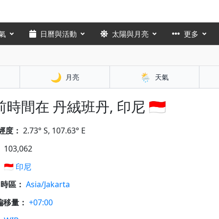
氣
日曆與活動
太陽與月亮
更多
🌙
🌦️
月亮
天氣
時間在 丹絨班丹, 印尼 🇮🇩
經度：
2.73° S, 107.63° E
：
103,062
：
🇮🇩
印尼
A 時區：
Asia/Jakarta
偏移量：
+07:00