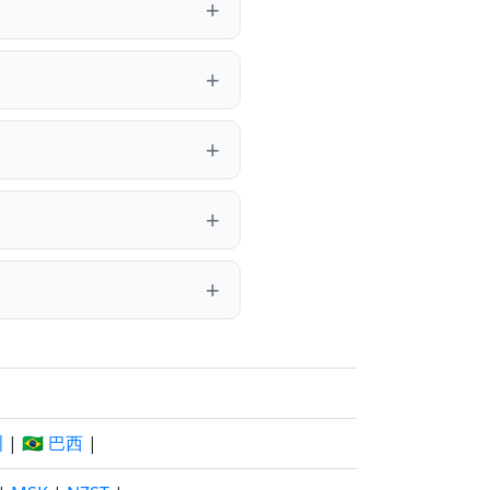
洲
|
🇧🇷 巴西
|