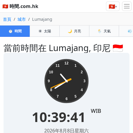
🇭🇰
🇭🇰 時間.com.hk
▾
首頁
城市
Lumajang
⏱️
時間
☀️
太陽
🌙
月亮
🌦️
天氣
💨
當前時間在 Lumajang, 印尼 🇮🇩
10:39:41
12
11
1
10
2
9
3
8
4
7
5
6
WIB
10:39:41
2026年8月8日星期六