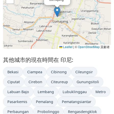
Leaflet
|
©
OpenStreetMap
貢獻者
其他城市的現在時間在 印尼:
Bekasi
Ciampea
Cibinong
Cileungsir
Ciputat
Cirebon
Citeureup
Gunungsitoli
Labuan Bajo
Lembang
Lubuklinggau
Metro
Pasarkemis
Pemalang
Pematangsiantar
Perbaungan
Probolinggo
Rengasdengklok