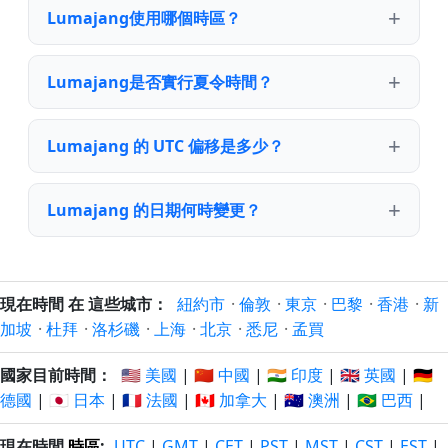
Lumajang使用哪個時區？
Lumajang是否實行夏令時間？
Lumajang 的 UTC 偏移是多少？
Lumajang 的日期何時變更？
現在時間 在 這些城市：
紐約市
·
倫敦
·
東京
·
巴黎
·
香港
·
新
加坡
·
杜拜
·
洛杉磯
·
上海
·
北京
·
悉尼
·
孟買
國家目前時間：
🇺🇸 美國
|
🇨🇳 中國
|
🇮🇳 印度
|
🇬🇧 英國
|
🇩🇪
德國
|
🇯🇵 日本
|
🇫🇷 法國
|
🇨🇦 加拿大
|
🇦🇺 澳洲
|
🇧🇷 巴西
|
現在時間
時區
:
UTC
|
GMT
|
CET
|
PST
|
MST
|
CST
|
EST
|