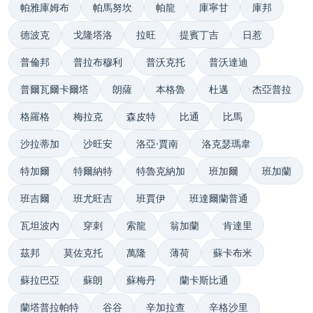
帕雅庫姆布
帕馬努坎
帕龍
庫寧甘
庫邦
德波克
戈隆塔洛
拉旺
提賓丁吉
日惹
普倫邦
普拉布穆利
普沃克托
普沃達迪
普爾瓦爾卡爾塔
朗薩
本格魯
杜邁
杰亞普拉
格羅格
梅拉克
森皮特
比通
比馬
沙拉蒂加
沙旺安
洛亞·賈南
洛克瑟瑪韋
特加爾
特爾納特
特魯克納加
班加爾
班加蘭
班吉爾
班尤旺吉
班賈伊
班達爾蘭普通
瓦坦波內
穿刺
索龍
翁加蘭
肯達里
茲邦
莫佐克托
萬隆
薄荷
蘇卡布米
蘇拉巴亞
蘇朗
蘇梅丹
蘭卡斯比通
蘭塔普拉帕特
谷谷
辛加拉查
辛格沙里