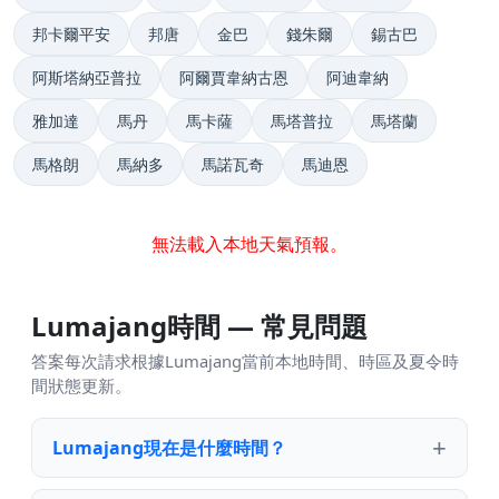
邦卡爾平安
邦唐
金巴
錢朱爾
錫古巴
阿斯塔納亞普拉
阿爾賈韋納古恩
阿迪韋納
雅加達
馬丹
馬卡薩
馬塔普拉
馬塔蘭
馬格朗
馬納多
馬諾瓦奇
馬迪恩
無法載入本地天氣預報。
Lumajang時間 — 常見問題
答案每次請求根據Lumajang當前本地時間、時區及夏令時
間狀態更新。
Lumajang現在是什麼時間？