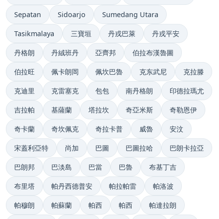
Sepatan
Sidoarjo
Sumedang Utara
Tasikmalaya
三寶垣
丹戎巴萊
丹戎平安
丹格朗
丹絨班丹
亞齊邦
伯拉布漢魯圖
伯拉旺
佩卡朗岡
佩坎巴魯
克东武尼
克拉滕
克迪里
克雷塞克
包包
南丹格朗
印德拉瑪尤
吉拉帕
基薩蘭
塔拉坎
奇亞米斯
奇勒恩伊
奇卡蘭
奇坎佩克
奇拉卡普
威魯
安汶
宋蓋利亞特
尚加
巴圖
巴圖拉哈
巴朗卡拉亞
巴朗邦
巴淡島
巴當
巴魯
布基丁吉
布里塔
帕丹西德普安
帕拉帕雷
帕洛波
帕穆朗
帕蘇蘭
帕西
帕西
帕達拉朗