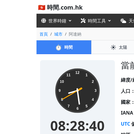
🇭🇰 時間.com.hk
世界時鐘
時間工具
天
首頁
城市
阿達納
⏱️
☀️
時間
太陽
當前
08:28:41
12
11
1
緯度/
10
2
人口
9
3
8
4
國家
7
5
6
IAN
08:28:41
UTC