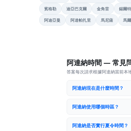
賓格勒
迪亞巴克爾
金角雷
錫爾
阿迪亞曼
阿達帕扎里
馬尼薩
馬
阿達納時間 — 常見
答案每次請求根據阿達納當前本
阿達納現在是什麼時間？
阿達納使用哪個時區？
阿達納是否實行夏令時間？