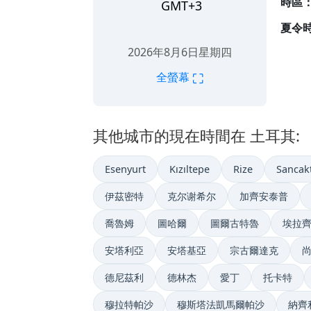
時區
GMT+3
夏令
2026年8月6日星期四
⛶
全螢幕
其他城市的現在時間在 土耳其:
Esenyurt
Kızıltepe
Rize
Sancak
伊茲密特
克尔谢希尔
加齊安泰普
喬魯姆
圖哈爾
圖爾古特魯
埃拉
安塔利亞
安塔基亞
宗古爾達克
德尼茲利
德林杰
愛丁
托卡特
穆拉特帕沙
穆斯塔法凱馬爾帕沙
納齊