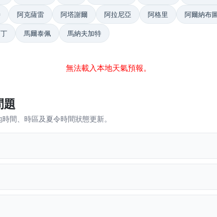
特
阿克薩雷
阿塔謝爾
阿拉尼亞
阿格里
阿爾納布
爾丁
馬爾泰佩
馬納夫加特
無法載入本地天氣預報。
問題
地時間、時區及夏令時間狀態更新。