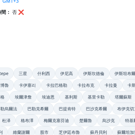
：
GMT+3
時間：
否
❌
tepe
三星
什利西
伊尼高
伊斯坎德倫
伊斯坦布
博魯
卡伊塞리
卡拉巴格勒
卡拉布克
卡拉曼
卡
齊格
埃爾津詹
埃迪恩
基利斯
基里卡勒
塔爾蘇斯
尚勒烏爾法
巴勒克希爾
巴提肯特
巴沙克希爾
布伊克切
杜泽
格布澤
梅爾克塞芬迪
楚爾魯
烏沙克
特基
利
維蘭謝爾
股市
芝伊廷布魯
蘇丹貝利
蘇爾坦加