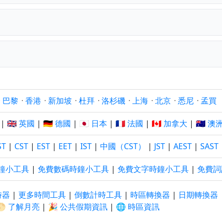
？
·
巴黎
·
香港
·
新加坡
·
杜拜
·
洛杉磯
·
上海
·
北京
·
悉尼
·
孟買
|
🇬🇧 英國
|
🇩🇪 德國
|
🇯🇵 日本
|
🇫🇷 法國
|
🇨🇦 加拿大
|
🇦🇺 澳
ST
|
CST
|
EST
|
EET
|
IST
|
中國（CST）
|
JST
|
AEST
|
SAST
鐘小工具
|
免費數碼時鐘小工具
|
免費文字時鐘小工具
|
免費詞
時器
|
更多時間工具
|
倒數計時工具
|
時區轉換器
|
日期轉換器
🌕 了解月亮
|
🎉 公共假期資訊
|
🌐 時區資訊