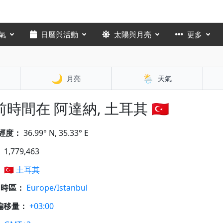
氣
日曆與活動
太陽與月亮
更多
🌙
🌦️
月亮
天氣
時間在 阿達納, 土耳其 🇹🇷
經度：
36.99° N, 35.33° E
：
1,779,463
：
🇹🇷
土耳其
A 時區：
Europe/Istanbul
偏移量：
+03:00