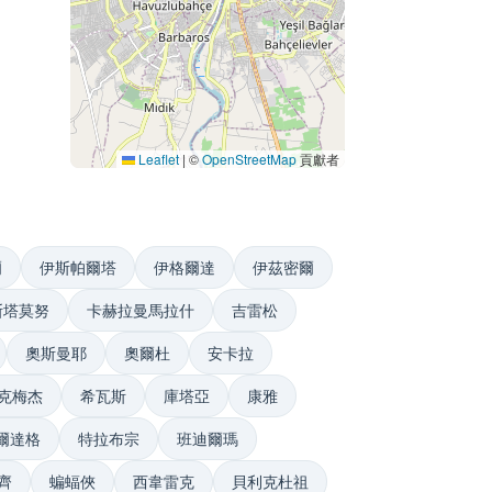
Leaflet
|
©
OpenStreetMap
貢獻者
爾
伊斯帕爾塔
伊格爾達
伊茲密爾
斯塔莫努
卡赫拉曼馬拉什
吉雷松
奧斯曼耶
奧爾杜
安卡拉
克梅杰
希瓦斯
庫塔亞
康雅
爾達格
特拉布宗
班迪爾瑪
齊
蝙蝠俠
西韋雷克
貝利克杜祖