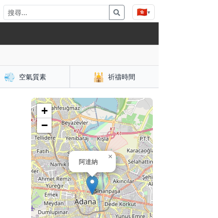
🇭🇰
▾
💨
🕌
空氣質素
祈禱時間
+
−
×
阿達納