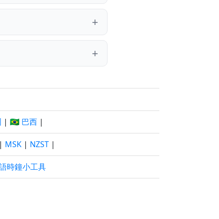
洲
|
🇧🇷 巴西
|
|
MSK
|
NZST
|
語時鐘小工具