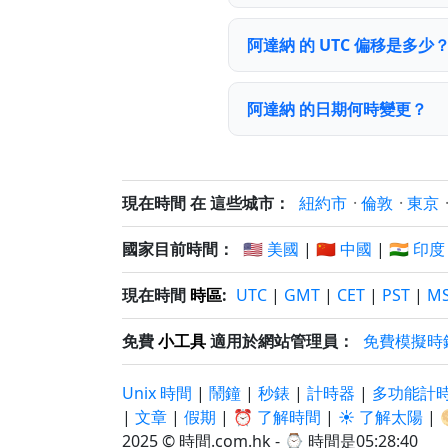
阿達納 的 UTC 偏移是多少
阿達納 的日期何時變更？
現在時間 在 這些城市：
紐約市
·
倫敦
·
東京
國家目前時間：
🇺🇸 美國
|
🇨🇳 中國
|
🇮🇳 印度
現在時間
時區
:
UTC
|
GMT
|
CET
|
PST
|
M
免費
小工具
適用於網站管理員：
免費模擬時
Unix 時間
|
鬧鐘
|
秒錶
|
計時器
|
多功能計
|
文章
|
假期
|
⏰ 了解時間
|
☀️ 了解太陽
|
2025 © 時間.com.hk - ⌚
時間是05:28:40