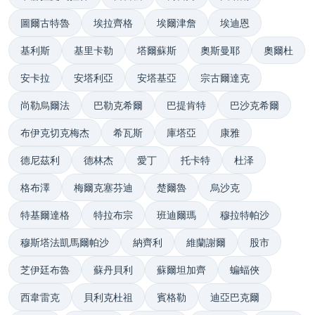
圖爾古特魯
埃拉齊格
埃爾津詹
埃迪恩
基利斯
基里卡勒
塔爾蘇斯
奧斯曼耶
奧爾杜
安卡拉
安塔利亞
安塔基亞
宗古爾達克
尚勒烏爾法
巴勒克希爾
巴提肯特
巴沙克希爾
布伊克切克梅杰
希瓦斯
庫塔亞
康雅
德尼茲利
德林杰
愛丁
托卡特
杜泽
格布澤
梅爾克塞芬迪
楚爾魯
烏沙克
特基爾達格
特拉布宗
班迪爾瑪
穆拉特帕沙
穆斯塔法凱馬爾帕沙
納齊利
維蘭謝爾
股市
芝伊廷布魯
蘇丹貝利
蘇爾坦加齊
蝙蝠俠
西韋雷克
貝利克杜祖
賓格勒
迪亞巴克爾