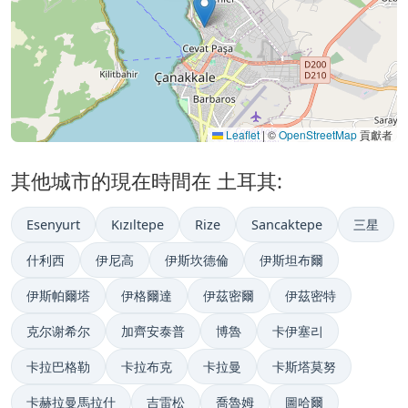
Leaflet
|
©
OpenStreetMap
貢獻者
其他城市的現在時間在 土耳其:
Esenyurt
Kızıltepe
Rize
Sancaktepe
三星
什利西
伊尼高
伊斯坎德倫
伊斯坦布爾
伊斯帕爾塔
伊格爾達
伊茲密爾
伊茲密特
克尔谢希尔
加齊安泰普
博魯
卡伊塞리
卡拉巴格勒
卡拉布克
卡拉曼
卡斯塔莫努
卡赫拉曼馬拉什
吉雷松
喬魯姆
圖哈爾