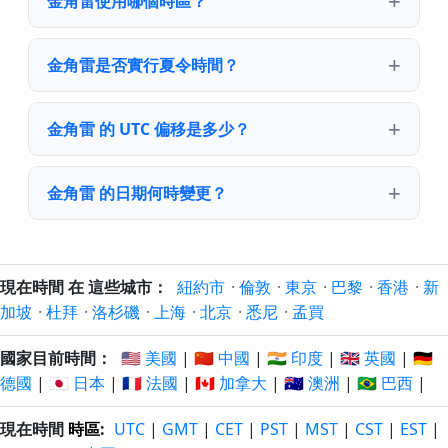
金角雷使用哪個時區？
金角雷是否實行夏令時間？
金角雷 的 UTC 偏移是多少？
金角雷 的日期何時變更？
現在時間 在 這些城市：
紐約市
·
倫敦
·
東京
·
巴黎
·
香港
·
新
加坡
·
杜拜
·
洛杉磯
·
上海
·
北京
·
悉尼
·
孟買
國家目前時間：
🇺🇸 美國
|
🇨🇳 中國
|
🇮🇳 印度
|
🇬🇧 英國
|
🇩🇪
德國
|
🇯🇵 日本
|
🇫🇷 法國
|
🇨🇦 加拿大
|
🇦🇺 澳洲
|
🇧🇷 巴西
|
現在時間
時區
:
UTC
|
GMT
|
CET
|
PST
|
MST
|
CST
|
EST
|