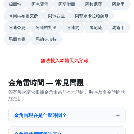
錫爾特
阿克薩雷
阿塔謝爾
阿拉尼亞
阿格里
阿爾納布圖克伊
阿瑪西亞
阿菲永卡拉哈薩爾
阿迪亞曼
阿達帕扎里
阿達納
馬尼薩
馬爾丁
馬爾泰佩
馬納夫加特
無法載入本地天氣預報。
金角雷時間 — 常見問題
答案每次請求根據金角雷當前本地時間、時區及夏令時間狀
態更新。
金角雷現在是什麼時間？