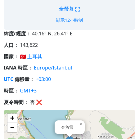
⛶
全螢幕
顯示12小時制
緯度/經度：
40.16° N, 26.41° E
人口：
143,622
國家：
🇹🇷
土耳其
IANA 時區：
Europe/Istanbul
UTC
偏移量：
+03:00
時區：
GMT+3
夏令時間：
否
❌
+
×
−
金角雷