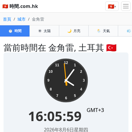
🇭🇰
🇭🇰 時間.com.hk
▾
首頁
城市
金角雷
⏱️
時間
☀️
太陽
🌙
月亮
🌦️
天氣
💨
當前時間在 金角雷, 土耳其 🇹🇷
16:05:59
12
11
1
10
2
9
3
8
4
7
5
6
GMT+3
16:05:59
2026年8月6日星期四