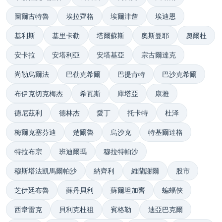
圖爾古特魯
埃拉齊格
埃爾津詹
埃迪恩
基利斯
基里卡勒
塔爾蘇斯
奧斯曼耶
奧爾杜
安卡拉
安塔利亞
安塔基亞
宗古爾達克
尚勒烏爾法
巴勒克希爾
巴提肯特
巴沙克希爾
布伊克切克梅杰
希瓦斯
庫塔亞
康雅
德尼茲利
德林杰
愛丁
托卡特
杜泽
梅爾克塞芬迪
楚爾魯
烏沙克
特基爾達格
特拉布宗
班迪爾瑪
穆拉特帕沙
穆斯塔法凱馬爾帕沙
納齊利
維蘭謝爾
股市
芝伊廷布魯
蘇丹貝利
蘇爾坦加齊
蝙蝠俠
西韋雷克
貝利克杜祖
賓格勒
迪亞巴克爾