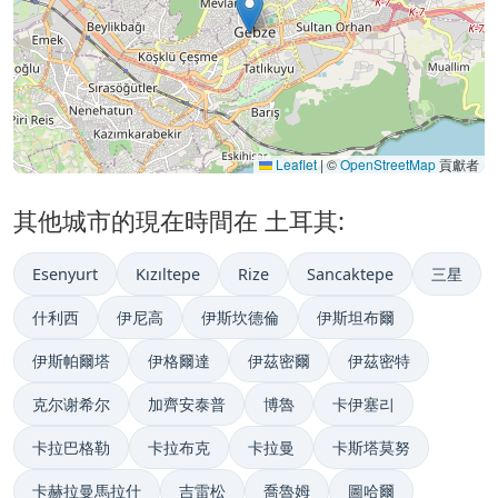
Leaflet
|
©
OpenStreetMap
貢獻者
其他城市的現在時間在 土耳其:
Esenyurt
Kızıltepe
Rize
Sancaktepe
三星
什利西
伊尼高
伊斯坎德倫
伊斯坦布爾
伊斯帕爾塔
伊格爾達
伊茲密爾
伊茲密特
克尔谢希尔
加齊安泰普
博魯
卡伊塞리
卡拉巴格勒
卡拉布克
卡拉曼
卡斯塔莫努
卡赫拉曼馬拉什
吉雷松
喬魯姆
圖哈爾