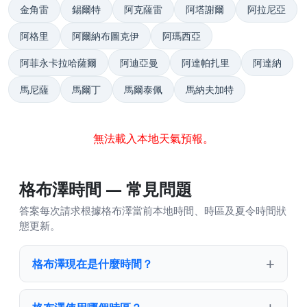
金角雷
錫爾特
阿克薩雷
阿塔謝爾
阿拉尼亞
阿格里
阿爾納布圖克伊
阿瑪西亞
阿菲永卡拉哈薩爾
阿迪亞曼
阿達帕扎里
阿達納
馬尼薩
馬爾丁
馬爾泰佩
馬納夫加特
無法載入本地天氣預報。
格布澤時間 — 常見問題
答案每次請求根據格布澤當前本地時間、時區及夏令時間狀
態更新。
格布澤現在是什麼時間？