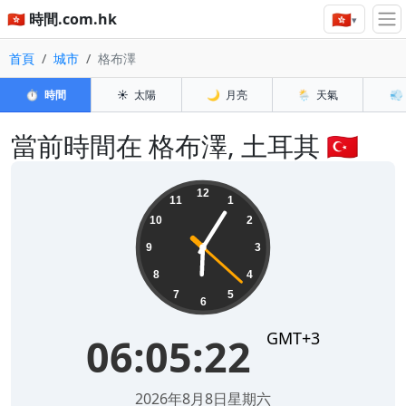
🇭🇰
🇭🇰 時間.com.hk
▾
首頁
城市
格布澤
⏱️
時間
☀️
太陽
🌙
月亮
🌦️
天氣
💨
當前時間在 格布澤, 土耳其 🇹🇷
06:05:22
12
11
1
10
2
9
3
8
4
7
5
6
GMT+3
06:05:22
2026年8月8日星期六