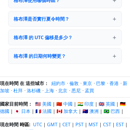
格布澤使用哪個時區？
格布澤是否實行夏令時間？
格布澤 的 UTC 偏移是多少？
格布澤 的日期何時變更？
現在時間 在 這些城市：
紐約市
·
倫敦
·
東京
·
巴黎
·
香港
·
新
加坡
·
杜拜
·
洛杉磯
·
上海
·
北京
·
悉尼
·
孟買
國家目前時間：
🇺🇸 美國
|
🇨🇳 中國
|
🇮🇳 印度
|
🇬🇧 英國
|
🇩🇪
德國
|
🇯🇵 日本
|
🇫🇷 法國
|
🇨🇦 加拿大
|
🇦🇺 澳洲
|
🇧🇷 巴西
|
現在時間
時區
:
UTC
|
GMT
|
CET
|
PST
|
MST
|
CST
|
EST
|