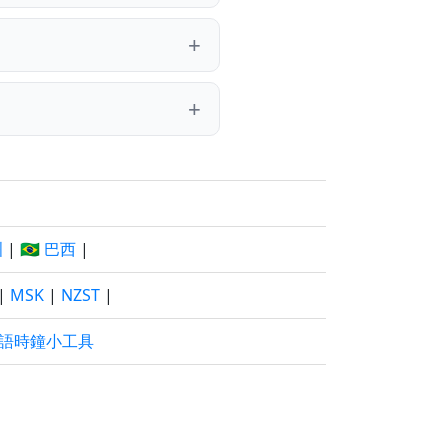
洲
|
🇧🇷 巴西
|
|
MSK
|
NZST
|
語時鐘小工具