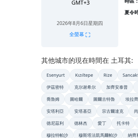
時區
GMT+3
夏令
2026年8月6日星期四
⛶
全螢幕
其他城市的現在時間在 土耳其:
Esenyurt
Kızıltepe
Rize
Sancak
伊茲密特
克尔谢希尔
加齊安泰普
喬魯姆
圖哈爾
圖爾古特魯
埃拉
安塔利亞
安塔基亞
宗古爾達克
德尼茲利
德林杰
愛丁
托卡特
穆拉特帕沙
穆斯塔法凱馬爾帕沙
納齊