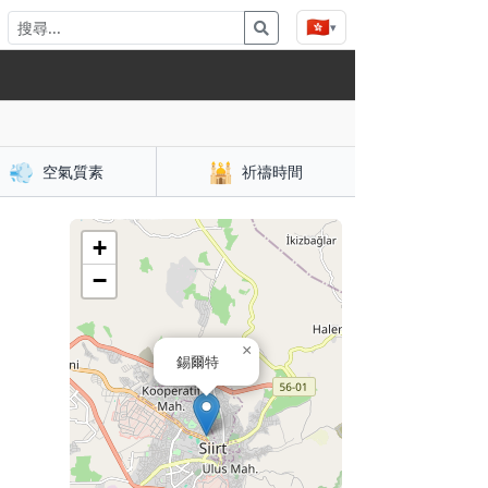
🇭🇰
▾
💨
🕌
空氣質素
祈禱時間
+
−
×
錫爾特