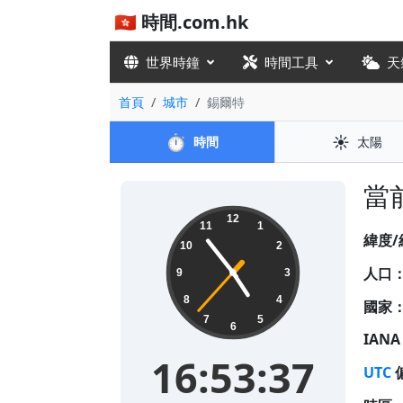
🇭🇰 時間.com.hk
世界時鐘
時間工具
天
首頁
城市
錫爾特
⏱️
☀️
時間
太陽
當前
16:53:37
12
11
1
緯度/
10
2
人口
9
3
8
4
國家
7
5
6
IAN
16:53:37
UTC