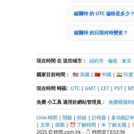
錫爾特 的 UTC 偏移是多少
錫爾特 的日期何時變更？
現在時間 在 這些城市：
紐約市
·
倫敦
·
東京
國家目前時間：
🇺🇸 美國
|
🇨🇳 中國
|
🇮🇳 印度
現在時間
時區
:
UTC
|
GMT
|
CET
|
PST
|
M
免費
小工具
適用於網站管理員：
免費模擬時
Unix 時間
|
鬧鐘
|
秒錶
|
計時器
|
多功能計
|
文章
|
假期
|
⏰ 了解時間
|
☀️ 了解太陽
|
2025 © 時間.com.hk - ⌚
時間是13:53:36