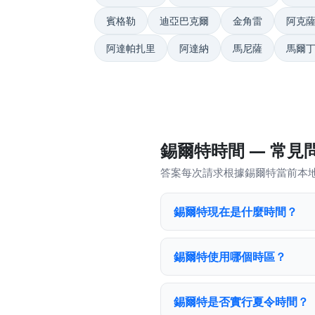
賓格勒
迪亞巴克爾
金角雷
阿克
阿達帕扎里
阿達納
馬尼薩
馬爾
錫爾特時間 — 常見
答案每次請求根據錫爾特當前本
錫爾特現在是什麼時間？
錫爾特使用哪個時區？
錫爾特是否實行夏令時間？