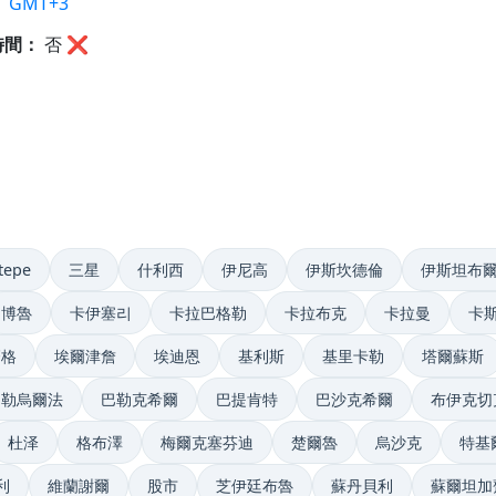
：
GMT+3
時間：
否
❌
tepe
三星
什利西
伊尼高
伊斯坎德倫
伊斯坦布
博魯
卡伊塞리
卡拉巴格勒
卡拉布克
卡拉曼
卡
齊格
埃爾津詹
埃迪恩
基利斯
基里卡勒
塔爾蘇斯
尚勒烏爾法
巴勒克希爾
巴提肯特
巴沙克希爾
布伊克切
杜泽
格布澤
梅爾克塞芬迪
楚爾魯
烏沙克
特基
利
維蘭謝爾
股市
芝伊廷布魯
蘇丹貝利
蘇爾坦加