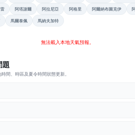
薩雷
阿塔謝爾
阿拉尼亞
阿格里
阿爾納布圖克伊
丁
馬爾泰佩
馬納夫加特
無法載入本地天氣預報。
問題
地時間、時區及夏令時間狀態更新。