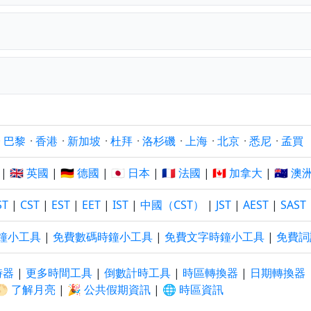
？
·
巴黎
·
香港
·
新加坡
·
杜拜
·
洛杉磯
·
上海
·
北京
·
悉尼
·
孟買
|
🇬🇧 英國
|
🇩🇪 德國
|
🇯🇵 日本
|
🇫🇷 法國
|
🇨🇦 加拿大
|
🇦🇺 澳
ST
|
CST
|
EST
|
EET
|
IST
|
中國（CST）
|
JST
|
AEST
|
SAST
鐘小工具
|
免費數碼時鐘小工具
|
免費文字時鐘小工具
|
免費詞
時器
|
更多時間工具
|
倒數計時工具
|
時區轉換器
|
日期轉換器
🌕 了解月亮
|
🎉 公共假期資訊
|
🌐 時區資訊