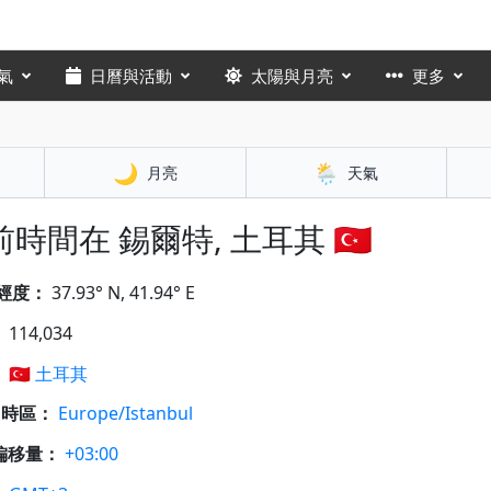
氣
日曆與活動
太陽與月亮
更多
🌙
🌦️
月亮
天氣
時間在 錫爾特, 土耳其 🇹🇷
經度：
37.93° N, 41.94° E
：
114,034
：
🇹🇷
土耳其
A 時區：
Europe/Istanbul
偏移量：
+03:00