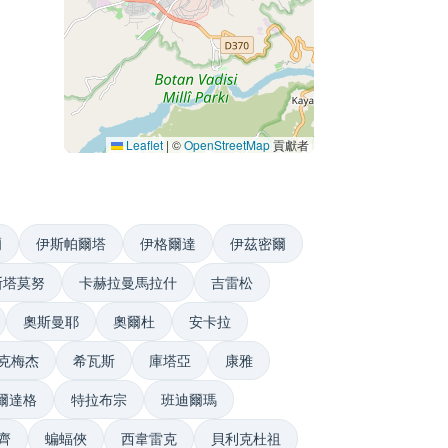
Leaflet
|
©
OpenStreetMap
貢獻者
爾
伊斯帕爾塔
伊格爾達
伊茲密爾
斯塔莫努
卡赫拉曼馬拉什
吉雷松
奧斯曼耶
奧爾杜
安卡拉
克梅杰
希瓦斯
庫塔亞
康雅
爾達格
特拉布宗
班迪爾瑪
齊
蝙蝠俠
西韋雷克
貝利克杜祖