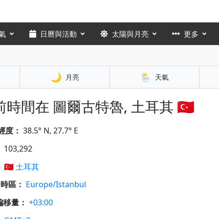
氣
日曆與活動
太陽與月亮
更多
🌙
🌦️
月亮
天氣
時間在 圖爾古特魯, 土耳其 🇹🇷
經度：
38.5° N, 27.7° E
：
103,292
：
🇹🇷
土耳其
A 時區：
Europe/Istanbul
偏移量：
+03:00