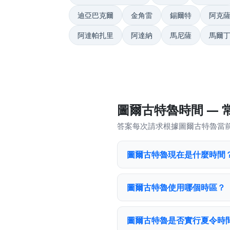
迪亞巴克爾
金角雷
錫爾特
阿克
阿達帕扎里
阿達納
馬尼薩
馬爾
圖爾古特魯時間 — 
答案每次請求根據圖爾古特魯當
圖爾古特魯現在是什麼時間
圖爾古特魯使用哪個時區？
圖爾古特魯是否實行夏令時