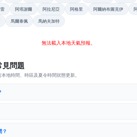
薩雷
阿塔謝爾
阿拉尼亞
阿格里
阿爾納布圖克伊
丁
馬爾泰佩
馬納夫加特
無法載入本地天氣預報。
常見問題
前本地時間、時區及夏令時間狀態更新。
？
間？