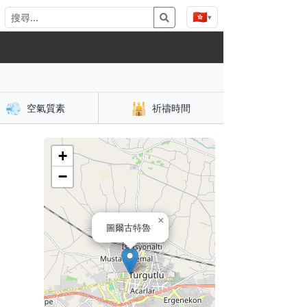
🇭🇰
▾
💨
🕌
空氣質素
祈禱時間
+
−
×
圖爾古特魯