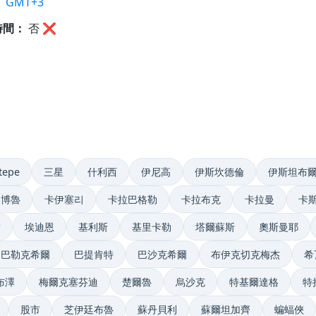
：
GMT+3
時間：
否
❌
tepe
三星
什利西
伊尼高
伊斯坎德倫
伊斯坦布
博魯
卡伊塞리
卡拉巴格勒
卡拉布克
卡拉曼
卡
詹
埃迪恩
基利斯
基里卡勒
塔爾蘇斯
奧斯曼耶
巴勒克希爾
巴提肯特
巴沙克希爾
布伊克切克梅杰
希
布澤
梅爾克塞芬迪
楚爾魯
烏沙克
特基爾達格
特
股市
芝伊廷布魯
蘇丹貝利
蘇爾坦加齊
蝙蝠俠