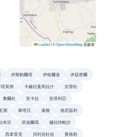
Leaflet
|
©
OpenStreetMap
貢獻者
爾
伊斯帕爾塔
伊格爾達
伊茲密爾
斯塔莫努
卡赫拉曼馬拉什
吉雷松
奧爾杜
安卡拉
安塔利亞
瓦斯
庫塔亞
康雅
德尼茲利
拉布宗
班迪爾瑪
穆拉特帕沙
西韋雷克
貝利克杜祖
賓格勒