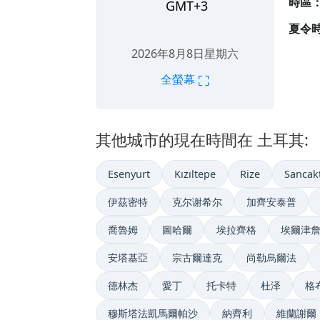
時區
GMT+3
夏令
2026年8月8日星期六
⛶
全螢幕
其他城市的現在時間在 土耳其:
Esenyurt
Kızıltepe
Rize
Sancak
伊茲密特
克尔谢希尔
加齊安泰普
喬魯姆
圖哈爾
埃拉齊格
埃爾津
安塔基亞
宗古爾達克
尚勒烏爾法
德林杰
愛丁
托卡特
杜泽
格
穆斯塔法凱馬爾帕沙
納齊利
維蘭謝爾