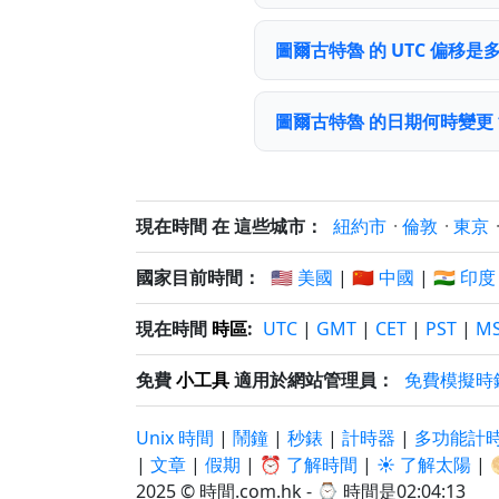
圖爾古特魯 的 UTC 偏移是
圖爾古特魯 的日期何時變更
現在時間 在 這些城市：
紐約市
·
倫敦
·
東京
國家目前時間：
🇺🇸 美國
|
🇨🇳 中國
|
🇮🇳 印度
現在時間
時區
:
UTC
|
GMT
|
CET
|
PST
|
M
免費
小工具
適用於網站管理員：
免費模擬時
Unix 時間
|
鬧鐘
|
秒錶
|
計時器
|
多功能計
|
文章
|
假期
|
⏰ 了解時間
|
☀️ 了解太陽
|
2025 © 時間.com.hk - ⌚
時間是02:04:13