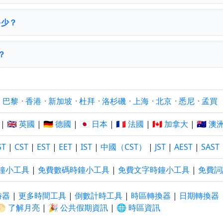
多少？
？
·
巴黎
·
香港
·
新加坡
·
杜拜
·
洛杉磯
·
上海
·
北京
·
悉尼
·
孟買
|
🇬🇧 英國
|
🇩🇪 德國
|
🇯🇵 日本
|
🇫🇷 法國
|
🇨🇦 加拿大
|
🇦🇺 澳
ST
|
CST
|
EST
|
EET
|
IST
|
中國（CST）
|
JST
|
AEST
|
SAST
鐘小工具
|
免費數碼時鐘小工具
|
免費文字時鐘小工具
|
免費詞
時器
|
更多時間工具
|
倒數計時工具
|
時區轉換器
|
日期轉換器
🌕 了解月亮
|
🎉 公共假期資訊
|
🌐 時區資訊