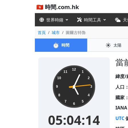
🇭🇰 時間.com.hk
世界時鐘
時間工具
天
首頁
城市
圖爾古特魯
⏱️
☀️
時間
太陽
當前
05:04:14
12
11
1
緯度/
10
2
人口
9
3
8
4
國家
7
5
6
IAN
05:04:14
UTC