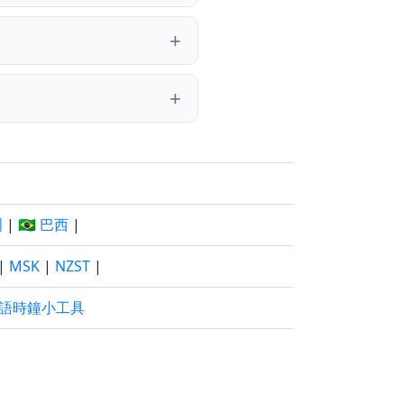
洲
|
🇧🇷 巴西
|
|
MSK
|
NZST
|
語時鐘小工具