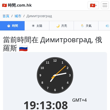
🇭🇰
🇭🇰 時間.com.hk
▾
首頁
城市
Димитровград
⏱️
時間
☀️
太陽
🌙
月亮
🌦️
天氣
💨
當前時間在 Димитровград, 俄
羅斯 🇷🇺
19:13:08
12
11
1
10
2
9
3
8
4
7
5
6
GMT+4
19:13:08