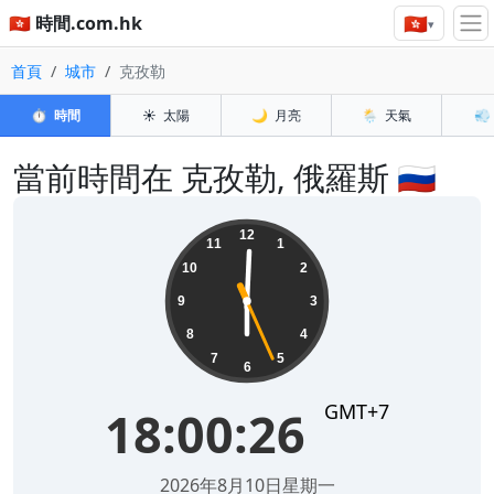
🇭🇰
🇭🇰 時間.com.hk
▾
首頁
城市
克孜勒
⏱️
時間
☀️
太陽
🌙
月亮
🌦️
天氣
💨
當前時間在 克孜勒, 俄羅斯 🇷🇺
18:00:26
12
11
1
10
2
9
3
8
4
7
5
6
GMT+7
18:00:26
2026年8月10日星期一