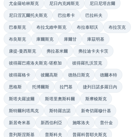
尤金薩哈林斯克
尼日內克姆斯克
尼日尼塔吉爾
尼日涅瓦爾托夫斯克
巴拉希卡
巴拉科夫
巴泰斯克
布拉戈維申斯克
布拉泰耶沃
布拉茨克
布良斯克
庫爾斯克
庫爾甘
庫茲明基
康提-曼西斯克
弗拉基米爾
弗拉迪卡夫卡茨
彼得羅巴甫洛夫斯克-堪察加
彼得羅扎沃茨克
彼得羅格卡
彼爾高斯
德熱日斯克
德爾本特
恩格斯
托博爾斯
拉門基
捷列日諾多羅日內
斯塔夫羅波爾
斯塔里奧斯科爾
斯摩棱斯克
斯特爾利塔馬克
斯特羅吉諾
新奇切羅穆什基
新居奇米基
新西伯利亞
施喀洛夫
普什金
普列斯涅斯基
普斯科夫
普羅科普耶夫斯克