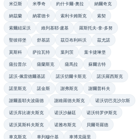
米亞斯
米季奇
約什卡爾-奧拉
納爾奇克
納茲蘭
納霍德卡
索利卡姆斯克
索契
索爾紐采沃
維列基耶·盧基
羅斯托夫-拿-多努
聖彼得堡
舒基諾
茲亞布利科沃
茲尤諾
莫斯科
萨拉瓦特
葉列茨
葉卡捷琳堡
薩拉普尔
薩蘭斯克
薩馬拉
蘇爾古特
諾沃-佩雷德爾基諾
諾沃切爾卡斯克
諾沃羅西斯克
諾里斯克
諾金斯
謝弗斯克
謝爾普科夫
謝爾蓋耶夫波薩德
謝維羅德夫斯克
诺沃切巴克沙尔斯
诺沃库比谢夫斯克
诺沃沙赫廷
诺沃特罗伊斯克
诺沃莫斯科夫斯克
诺雅布斯克
貝爾哥羅德
車克斯克
車列穆什基
車博克薩里