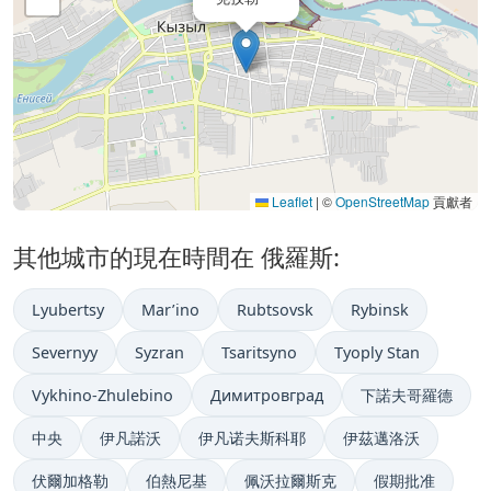
Leaflet
|
©
OpenStreetMap
貢獻者
其他城市的現在時間在 俄羅斯:
Lyubertsy
Mar’ino
Rubtsovsk
Rybinsk
Severnyy
Syzran
Tsaritsyno
Tyoply Stan
Vykhino-Zhulebino
Димитровград
下諾夫哥羅德
中央
伊凡諾沃
伊凡诺夫斯科耶
伊茲邁洛沃
伏爾加格勒
伯熱尼基
佩沃拉爾斯克
假期批准