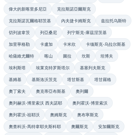
偉大的新喀里多尼亞
克拉斯諾亞爾斯克
克拉斯諾瓦爾格耶茨基
內夫捷卡姆斯克
兹拉托乌斯特
切列波韋茨
列亞桑尼
列宁斯克-庫茲涅茨基
加里寧格勒
卡盧加
卡米欣
卡缅斯克-乌拉尔斯基
哈薩維尤爾特
喀山
圖拉
坎斯
坦博夫
埃利斯塔
埃莱克特罗斯塔尔
基塞列夫斯克
基姆基
基斯洛沃茨克
塔甘斯基
塔甘羅格
奧丁索夫
奧克蒂亞布斯基
奧列爾
奧列赫沃-博里索沃 西夫諾耶
奧列霍沃-博里索沃
奧列霍沃-祖耶沃
奧姆斯克
奧布寧斯克
奧查科沃-馬特韋耶夫斯科耶
奧爾斯克
安加爾斯克