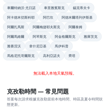
車爾特納沃·尤日諾
車里雅賓斯克
錫克蒂夫卡
阿卡德米切斯科耶
阿巴坎
阿德米爾塔列伊斯基
阿爾扎馬斯
阿爾梅捷耶夫斯克
阿爾泰姆
阿爾馬維爾
阿琴斯克
阿金格爾斯克
雅庫茨克
雅賽涅沃
韋什尼亞基
馬伊科普
馬格尼托哥爾斯克
高利亞諾夫
齊塔
無法載入本地天氣預報。
克孜勒時間 — 常見問題
答案每次請求根據克孜勒當前本地時間、時區及夏令時間狀
態更新。