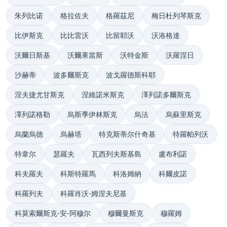
朱列比诺
格拉佐夫
格羅茲尼
梅日杜列琴斯克
比伊斯克
比比雷沃
比留耶沃
沃洛格達
沃爾日斯基
沃爾果當斯
沃特金斯
沃羅涅日
沙赫蒂
波多爾斯克
波戈羅德斯科耶
涅夫捷尤甘斯克
涅維諾米斯克
澤列諾多爾斯克
澤列諾格勒
烏斯季伊林斯克
烏法
烏蘇里斯克
烏蘭烏德
烏赫塔
特克斯蒂尔什奇基
特羅帕列沃
特韋尔
瑟羅夫
瓦西列夫斯基島
盧布利諾
科夫羅夫
科斯特羅馬
科洛姆納
科爾皮諾
科羅列夫
科羅肖沃-姆涅夫尼基
科莫索爾斯克-安-阿穆尔
穆爾曼斯克
穆羅姆