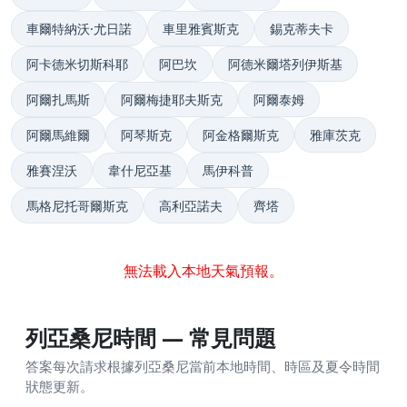
車爾特納沃·尤日諾
車里雅賓斯克
錫克蒂夫卡
阿卡德米切斯科耶
阿巴坎
阿德米爾塔列伊斯基
阿爾扎馬斯
阿爾梅捷耶夫斯克
阿爾泰姆
阿爾馬維爾
阿琴斯克
阿金格爾斯克
雅庫茨克
雅賽涅沃
韋什尼亞基
馬伊科普
馬格尼托哥爾斯克
高利亞諾夫
齊塔
無法載入本地天氣預報。
列亞桑尼時間 — 常見問題
答案每次請求根據列亞桑尼當前本地時間、時區及夏令時間
狀態更新。