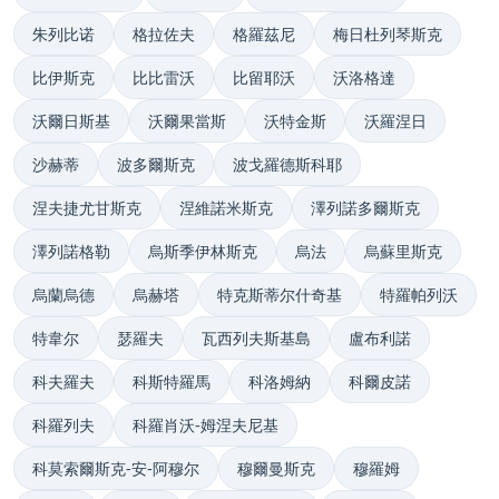
朱列比诺
格拉佐夫
格羅茲尼
梅日杜列琴斯克
比伊斯克
比比雷沃
比留耶沃
沃洛格達
沃爾日斯基
沃爾果當斯
沃特金斯
沃羅涅日
沙赫蒂
波多爾斯克
波戈羅德斯科耶
涅夫捷尤甘斯克
涅維諾米斯克
澤列諾多爾斯克
澤列諾格勒
烏斯季伊林斯克
烏法
烏蘇里斯克
烏蘭烏德
烏赫塔
特克斯蒂尔什奇基
特羅帕列沃
特韋尔
瑟羅夫
瓦西列夫斯基島
盧布利諾
科夫羅夫
科斯特羅馬
科洛姆納
科爾皮諾
科羅列夫
科羅肖沃-姆涅夫尼基
科莫索爾斯克-安-阿穆尔
穆爾曼斯克
穆羅姆