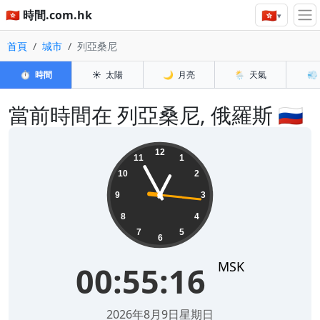
🇭🇰
🇭🇰 時間.com.hk
▾
首頁
城市
列亞桑尼
⏱️
時間
☀️
太陽
🌙
月亮
🌦️
天氣
💨
當前時間在 列亞桑尼, 俄羅斯 🇷🇺
00:55:16
12
11
1
10
2
9
3
8
4
7
5
6
MSK
00:55:16
2026年8月9日星期日