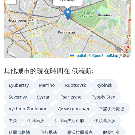
Leaflet
|
©
OpenStreetMap
貢獻者
其他城市的現在時間在 俄羅斯:
Lyubertsy
Mar’ino
Rubtsovsk
Rybinsk
Severnyy
Syzran
Tsaritsyno
Tyoply Stan
Vykhino-Zhulebino
Димитровград
下諾夫哥羅德
中央
伊凡諾沃
伊凡诺夫斯科耶
伊茲邁洛沃
伏爾加格勒
伯熱尼基
佩沃拉爾斯克
假期批准