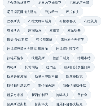
尤金薩哈林斯克
尼日內克姆斯克
尼日尼塔吉爾
尼日涅瓦爾托夫斯克
巴拉希卡
巴拉科夫
巴泰斯克
布拉戈維申斯克
布拉泰耶沃
布拉茨克
布良斯克
庫爾斯克
庫爾甘
庫茲明基
康提-曼西斯克
弗拉基米爾
弗拉迪卡夫卡茨
彼得羅巴甫洛夫斯克-堪察加
彼得羅扎沃茨克
彼得羅格卡
彼爾高斯
德熱日斯克
德爾本特
恩格斯
托博爾斯
拉門基
捷列日諾多羅日內
斯塔夫羅波爾
斯塔里奧斯科爾
斯摩棱斯克
斯特爾利塔馬克
斯特羅吉諾
新奇切羅穆什基
新居奇米基
新西伯利亞
施喀洛夫
普什金
普列斯涅斯基
普斯科夫
普羅科普耶夫斯克