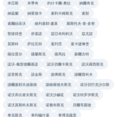
米亞斯
米季奇
約什卡爾-奧拉
納爾奇克
納茲蘭
納霍德卡
索利卡姆斯克
索契
索爾紐采沃
維列基耶·盧基
羅斯托夫-拿-多努
聖彼得堡
舒基諾
茲亞布利科沃
茲尤諾
莫斯科
萨拉瓦特
葉列茨
葉卡捷琳堡
薩拉普尔
薩蘭斯克
薩馬拉
蘇爾古特
諾沃-佩雷德爾基諾
諾沃切爾卡斯克
諾沃羅西斯克
諾里斯克
諾金斯
謝弗斯克
謝爾普科夫
謝爾蓋耶夫波薩德
謝維羅德夫斯克
诺沃切巴克沙尔斯
诺沃库比谢夫斯克
诺沃沙赫廷
诺沃特罗伊斯克
诺沃莫斯科夫斯克
诺雅布斯克
貝爾哥羅德
車克斯克
車列穆什基
車博克薩里