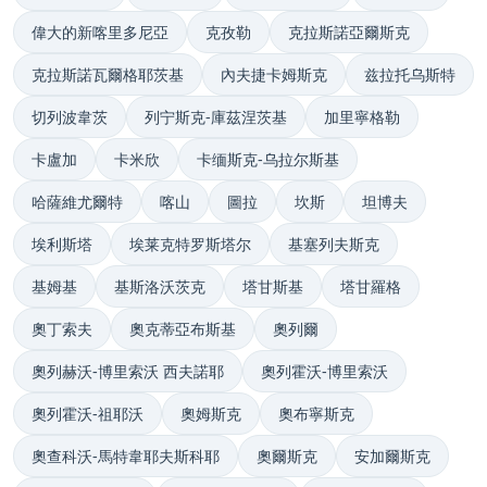
偉大的新喀里多尼亞
克孜勒
克拉斯諾亞爾斯克
克拉斯諾瓦爾格耶茨基
內夫捷卡姆斯克
兹拉托乌斯特
切列波韋茨
列宁斯克-庫茲涅茨基
加里寧格勒
卡盧加
卡米欣
卡缅斯克-乌拉尔斯基
哈薩維尤爾特
喀山
圖拉
坎斯
坦博夫
埃利斯塔
埃莱克特罗斯塔尔
基塞列夫斯克
基姆基
基斯洛沃茨克
塔甘斯基
塔甘羅格
奧丁索夫
奧克蒂亞布斯基
奧列爾
奧列赫沃-博里索沃 西夫諾耶
奧列霍沃-博里索沃
奧列霍沃-祖耶沃
奧姆斯克
奧布寧斯克
奧查科沃-馬特韋耶夫斯科耶
奧爾斯克
安加爾斯克