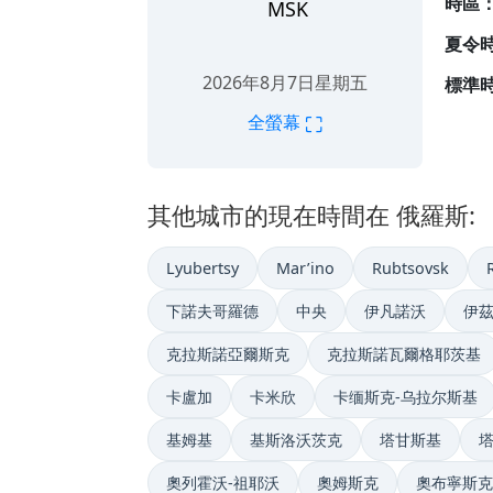
時區
MSK
夏令
2026年8月7日星期五
標準時
⛶
全螢幕
其他城市的現在時間在 俄羅斯:
Lyubertsy
Mar’ino
Rubtsovsk
下諾夫哥羅德
中央
伊凡諾沃
伊
克拉斯諾亞爾斯克
克拉斯諾瓦爾格耶茨基
卡盧加
卡米欣
卡缅斯克-乌拉尔斯基
基姆基
基斯洛沃茨克
塔甘斯基
奧列霍沃-祖耶沃
奧姆斯克
奧布寧斯克