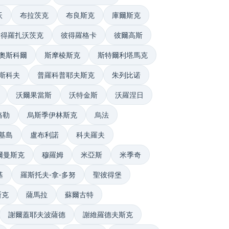
沃
布拉茨克
布良斯克
庫爾斯克
彼得羅扎沃茨克
彼得羅格卡
彼爾高斯
奧斯科爾
斯摩棱斯克
斯特爾利塔馬克
斯科夫
普羅科普耶夫斯克
朱列比诺
沃爾果當斯
沃特金斯
沃羅涅日
格勒
烏斯季伊林斯克
烏法
基島
盧布利諾
科夫羅夫
爾曼斯克
穆羅姆
米亞斯
米季奇
基
羅斯托夫-拿-多努
聖彼得堡
斯克
薩馬拉
蘇爾古特
謝爾蓋耶夫波薩德
謝維羅德夫斯克