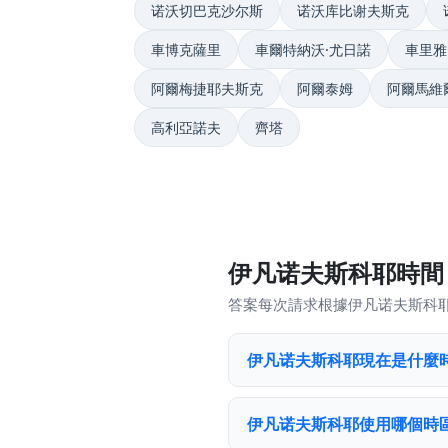
诺沃切巴克沙尔斯
诺沃库比谢夫斯克
車博克薩里
車爾特納沃·尤日諾
車里雅
阿爾梅捷耶夫斯克
阿爾泰姆
阿爾馬維
高利亞諾夫
齊塔
伊凡诺夫斯科耶時間 
答案每次請求根據伊凡诺夫斯科
伊凡诺夫斯科耶現在是什麼
伊凡诺夫斯科耶使用哪個時