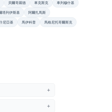
貝爾哥羅德
車克斯克
車列穆什基
爾塔列伊斯基
阿爾扎馬斯
什尼亞基
馬伊科普
馬格尼托哥爾斯克