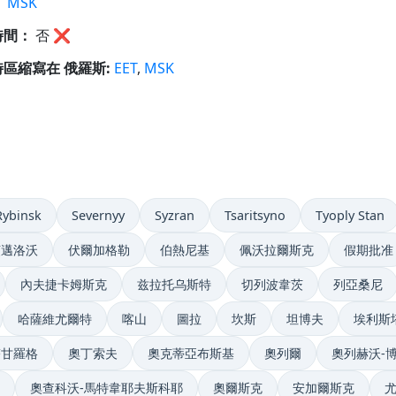
：
MSK
時間：
否
❌
區縮寫在 俄羅斯:
EET
,
MSK
Rybinsk
Severnyy
Syzran
Tsaritsyno
Tyoply Stan
茲邁洛沃
伏爾加格勒
伯熱尼基
佩沃拉爾斯克
假期批准
內夫捷卡姆斯克
兹拉托乌斯特
切列波韋茨
列亞桑尼
哈薩維尤爾特
喀山
圖拉
坎斯
坦博夫
埃利斯
塔甘羅格
奧丁索夫
奧克蒂亞布斯基
奧列爾
奧列赫沃-
奧查科沃-馬特韋耶夫斯科耶
奧爾斯克
安加爾斯克