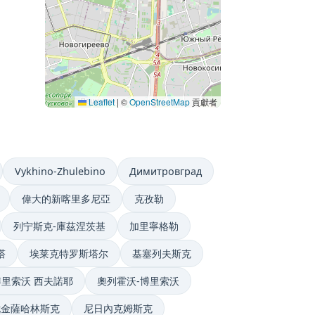
Leaflet
|
©
OpenStreetMap
貢獻者
Vykhino-Zhulebino
Димитровград
偉大的新喀里多尼亞
克孜勒
列宁斯克-庫茲涅茨基
加里寧格勒
塔
埃莱克特罗斯塔尔
基塞列夫斯克
博里索沃 西夫諾耶
奧列霍沃-博里索沃
尤金薩哈林斯克
尼日內克姆斯克