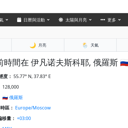
氣
日曆與活動
太陽與月亮
更多
🌙
🌦️
月亮
天氣
時間在 伊凡诺夫斯科耶, 俄羅斯 🇷
經度：
55.77° N, 37.83° E
：
128,000
：
🇷🇺
俄羅斯
A 時區：
Europe/Moscow
偏移量：
+03:00