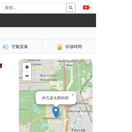
🇭🇰
▾
💨
🕌
空氣質素
祈禱時間

+
−
×
伊凡诺夫斯科耶