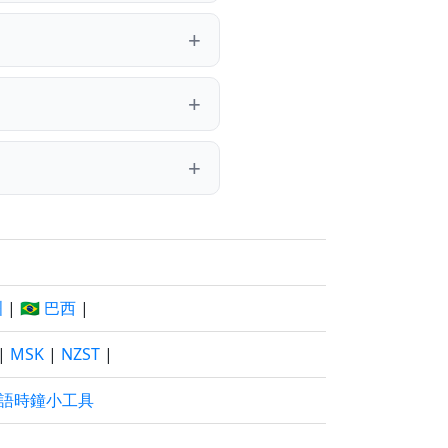
洲
|
🇧🇷 巴西
|
|
MSK
|
NZST
|
語時鐘小工具