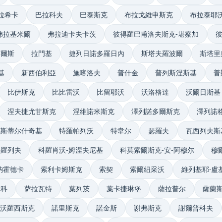
拉希卡
巴拉科夫
巴泰斯克
布拉戈維申斯克
布拉泰耶
弗拉基米爾
弗拉迪卡夫卡茨
彼得羅巴甫洛夫斯克-堪察加
博爾斯
拉門基
捷列日諾多羅日內
斯塔夫羅波爾
斯塔里
基
新西伯利亞
施喀洛夫
普什金
普列斯涅斯基
普
比伊斯克
比比雷沃
比留耶沃
沃洛格達
沃爾日斯基
涅夫捷尤甘斯克
涅維諾米斯克
澤列諾多爾斯克
澤列諾
克斯蒂尔什奇基
特羅帕列沃
特韋尔
瑟羅夫
瓦西列夫斯
科羅列夫
科羅肖沃-姆涅夫尼基
科莫索爾斯克-安-阿穆尔
穆
納霍德卡
索利卡姆斯克
索契
索爾紐采沃
維列基耶·盧
斯科
萨拉瓦特
葉列茨
葉卡捷琳堡
薩拉普尔
薩蘭
沃羅西斯克
諾里斯克
諾金斯
謝弗斯克
謝爾普科夫