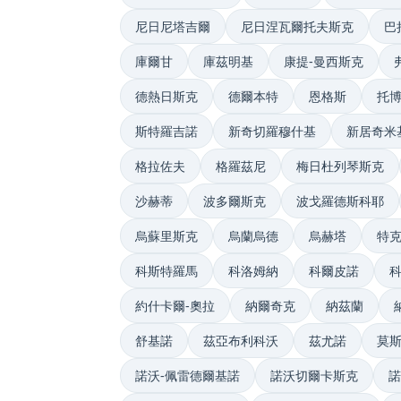
尼日尼塔吉爾
尼日涅瓦爾托夫斯克
巴
庫爾甘
庫茲明基
康提-曼西斯克
德熱日斯克
德爾本特
恩格斯
托
斯特羅吉諾
新奇切羅穆什基
新居奇米
格拉佐夫
格羅茲尼
梅日杜列琴斯克
沙赫蒂
波多爾斯克
波戈羅德斯科耶
烏蘇里斯克
烏蘭烏德
烏赫塔
特
科斯特羅馬
科洛姆納
科爾皮諾
約什卡爾-奧拉
納爾奇克
納茲蘭
舒基諾
茲亞布利科沃
茲尤諾
莫
諾沃-佩雷德爾基諾
諾沃切爾卡斯克
諾