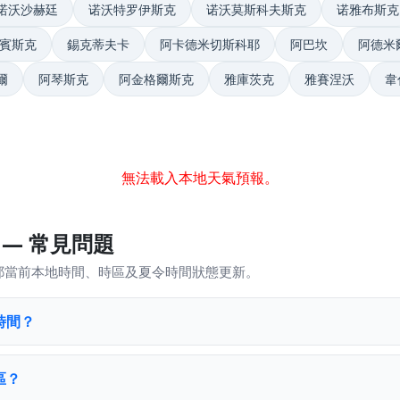
诺沃沙赫廷
诺沃特罗伊斯克
诺沃莫斯科夫斯克
诺雅布斯克
賓斯克
錫克蒂夫卡
阿卡德米切斯科耶
阿巴坎
阿德米
爾
阿琴斯克
阿金格爾斯克
雅庫茨克
雅賽涅沃
韋
無法載入本地天氣預報。
— 常見問題
耶當前本地時間、時區及夏令時間狀態更新。
時間？
區？