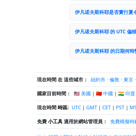
伊凡诺夫斯科耶是否實行夏
伊凡诺夫斯科耶 的 UTC 偏
伊凡诺夫斯科耶 的日期何時
現在時間 在 這些城市：
紐約市
·
倫敦
·
東京
國家目前時間：
🇺🇸 美國
|
🇨🇳 中國
|
🇮🇳 印度
現在時間
時區
:
UTC
|
GMT
|
CET
|
PST
|
M
免費
小工具
適用於網站管理員：
免費模擬時