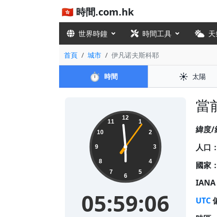
🇭🇰 時間.com.hk
世界時鐘
時間工具
天
首頁
城市
伊凡诺夫斯科耶
⏱️
☀️
時間
太陽
當前
05:59:06
12
11
1
緯度/
10
2
人口
9
3
8
4
國家
7
5
6
IAN
05:59:06
UTC