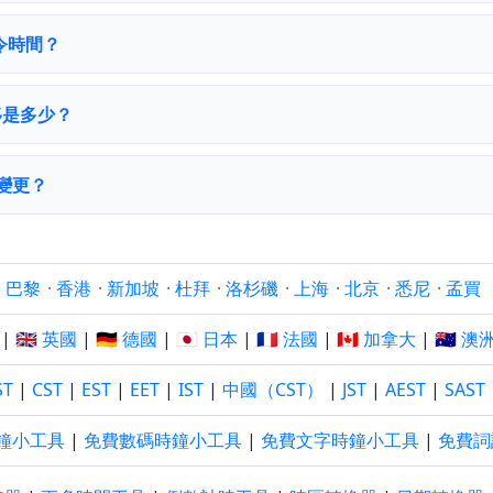
令時間？
移是多少？
變更？
·
巴黎
·
香港
·
新加坡
·
杜拜
·
洛杉磯
·
上海
·
北京
·
悉尼
·
孟買
|
🇬🇧 英國
|
🇩🇪 德國
|
🇯🇵 日本
|
🇫🇷 法國
|
🇨🇦 加拿大
|
🇦🇺 澳
ST
|
CST
|
EST
|
EET
|
IST
|
中國（CST）
|
JST
|
AEST
|
SAST
鐘小工具
|
免費數碼時鐘小工具
|
免費文字時鐘小工具
|
免費詞