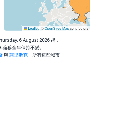
Leaflet
|
©
OpenStreetMap
contributors
day, 6 August 2026 起，
此其UTC偏移全年保持不變。
斯
與
諾里斯克
，所有這些城市