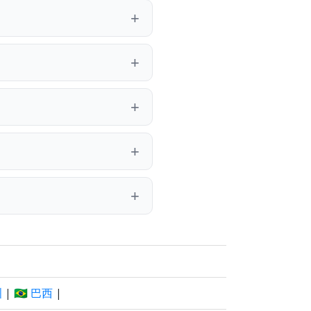
洲
|
🇧🇷 巴西
|