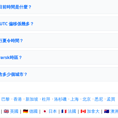
時區的目前時間是什麼？
 UTC 偏移係幾多？
否實行夏令時間？
yarsk時區？
時區包含多少個城市？
·
巴黎
·
香港
·
新加坡
·
杜拜
·
洛杉磯
·
上海
·
北京
·
悉尼
·
孟買
|
🇬🇧 英國
|
🇩🇪 德國
|
🇯🇵 日本
|
🇫🇷 法國
|
🇨🇦 加拿大
|
🇦🇺 澳