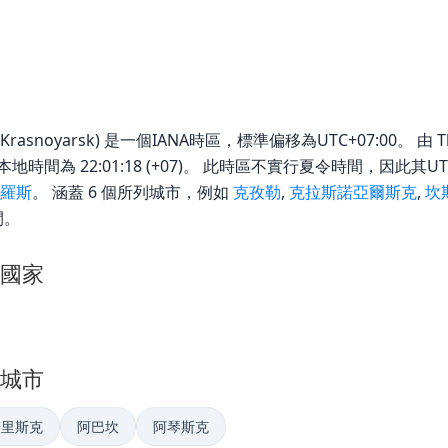
rasnoyarsk) 是一個IANA時區，標準偏移為UTC+07:00。 由 Thurs
區的現行本地時間為 22:01:18 (+07)。 此時區不實行夏令時間，因
羅斯
。 涵蓋 6 個所列城市，例如
克孜勒
,
克拉斯諾亞爾斯克
,
坎
間。
區的國家
區的城市
諾里斯克
阿巴坎
阿琴斯克