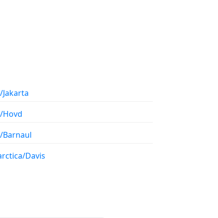
/Jakarta
a/Hovd
a/Barnaul
rctica/Davis