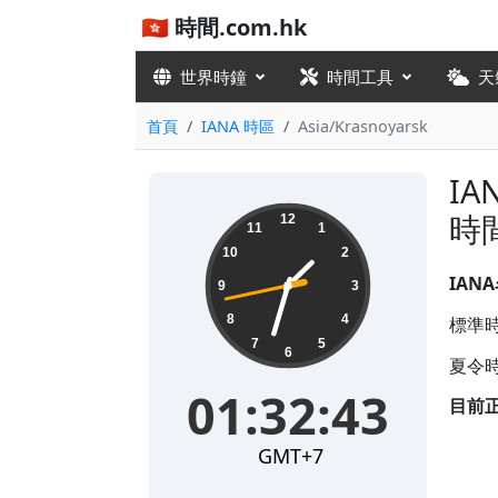
🇭🇰 時間.com.hk
世界時鐘
時間工具
天
首頁
IANA 時區
Asia/Krasnoyarsk
IA
01:32:44
時
12
11
1
10
2
IAN
9
3
8
4
標準時差
7
5
6
夏令時
01:32:44
目前
GMT+7