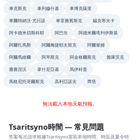
車克斯克
車列穆什基
車博克薩里
車爾特納沃·尤日諾
車里雅賓斯克
錫克蒂夫卡
阿卡德米切斯科耶
阿巴坎
阿德米爾塔列伊斯基
阿爾扎馬斯
阿爾梅捷耶夫斯克
阿爾泰姆
阿爾馬維爾
阿琴斯克
阿金格爾斯克
雅庫茨克
雅賽涅沃
韋什尼亞基
馬伊科普
馬格尼托哥爾斯克
高利亞諾夫
齊塔
無法載入本地天氣預報。
Tsaritsyno時間 — 常見問題
答案每次請求根據Tsaritsyno當前本地時間、時區及夏令時