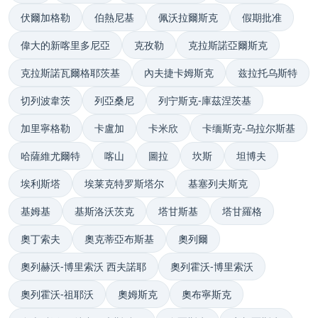
伏爾加格勒
伯熱尼基
佩沃拉爾斯克
假期批准
偉大的新喀里多尼亞
克孜勒
克拉斯諾亞爾斯克
克拉斯諾瓦爾格耶茨基
內夫捷卡姆斯克
兹拉托乌斯特
切列波韋茨
列亞桑尼
列宁斯克-庫茲涅茨基
加里寧格勒
卡盧加
卡米欣
卡缅斯克-乌拉尔斯基
哈薩維尤爾特
喀山
圖拉
坎斯
坦博夫
埃利斯塔
埃莱克特罗斯塔尔
基塞列夫斯克
基姆基
基斯洛沃茨克
塔甘斯基
塔甘羅格
奧丁索夫
奧克蒂亞布斯基
奧列爾
奧列赫沃-博里索沃 西夫諾耶
奧列霍沃-博里索沃
奧列霍沃-祖耶沃
奧姆斯克
奧布寧斯克