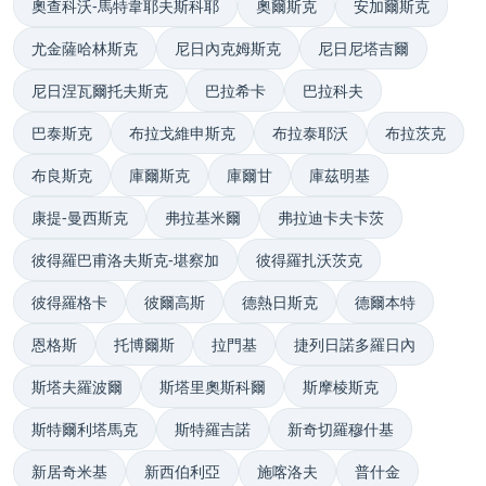
奧查科沃-馬特韋耶夫斯科耶
奧爾斯克
安加爾斯克
尤金薩哈林斯克
尼日內克姆斯克
尼日尼塔吉爾
尼日涅瓦爾托夫斯克
巴拉希卡
巴拉科夫
巴泰斯克
布拉戈維申斯克
布拉泰耶沃
布拉茨克
布良斯克
庫爾斯克
庫爾甘
庫茲明基
康提-曼西斯克
弗拉基米爾
弗拉迪卡夫卡茨
彼得羅巴甫洛夫斯克-堪察加
彼得羅扎沃茨克
彼得羅格卡
彼爾高斯
德熱日斯克
德爾本特
恩格斯
托博爾斯
拉門基
捷列日諾多羅日內
斯塔夫羅波爾
斯塔里奧斯科爾
斯摩棱斯克
斯特爾利塔馬克
斯特羅吉諾
新奇切羅穆什基
新居奇米基
新西伯利亞
施喀洛夫
普什金