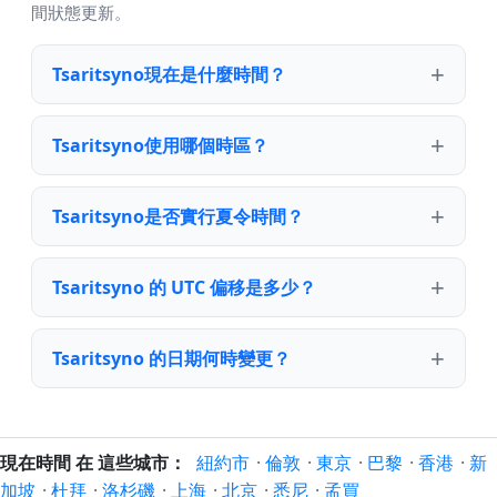
間狀態更新。
Tsaritsyno現在是什麼時間？
Tsaritsyno使用哪個時區？
Tsaritsyno是否實行夏令時間？
Tsaritsyno 的 UTC 偏移是多少？
Tsaritsyno 的日期何時變更？
現在時間 在 這些城市：
紐約市
·
倫敦
·
東京
·
巴黎
·
香港
·
新
加坡
·
杜拜
·
洛杉磯
·
上海
·
北京
·
悉尼
·
孟買